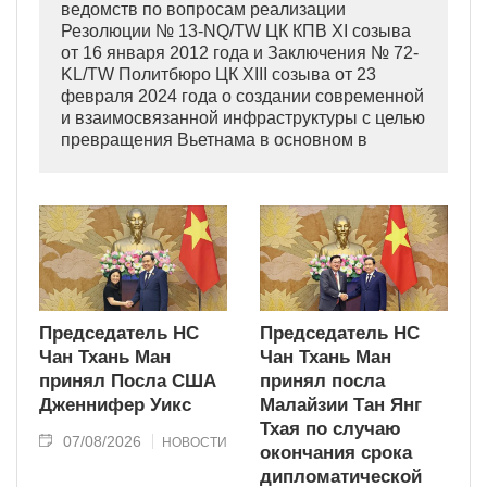
ведомств по вопросам реализации
Резолюции № 13-NQ/TW ЦК КПВ XI созыва
от 16 января 2012 года и Заключения № 72-
KL/TW Политбюро ЦК XIII созыва от 23
февраля 2024 года о создании современной
и взаимосвязанной инфраструктуры с целью
превращения Вьетнама в основном в
индустриально развитую страну
современного типа.
Председатель НС
Председатель НС
Чан Тхань Ман
Чан Тхань Ман
принял Посла США
принял посла
Дженнифер Уикс
Малайзии Тан Янг
Тхая по случаю
07/08/2026
НОВОСТИ
окончания срока
дипломатической