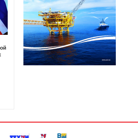
кой
х