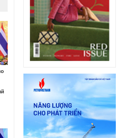
по
ий