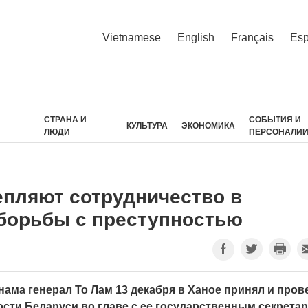
Vietnamese
English
Français
Esp
СТРАНА И
СОБЫТИЯ И
КУЛЬТУРА
ЭКОНОМИКА
ЛЮДИ
ПЕРСОНАЛИ
епляют сотрудничество в
 борьбы с преступностью
ама генерал То Лам 13 декабря в Ханое принял и пров
сти Беларуси во главе с ее государственным секрета