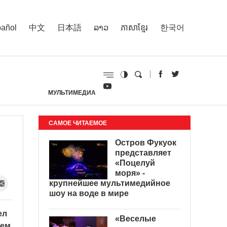
añol
中文
日本語
ລາວ
ភាសាខ្មែរ
한국어
МУЛЬТИМЕДИА
И
САМОЕ ЧИТАЕМОЕ
Остров Фукуок
представляет
«Поцелуй
моря» -
крупнейшее мультимедийное
шоу на воде в мире
ел
«Веселые
рем