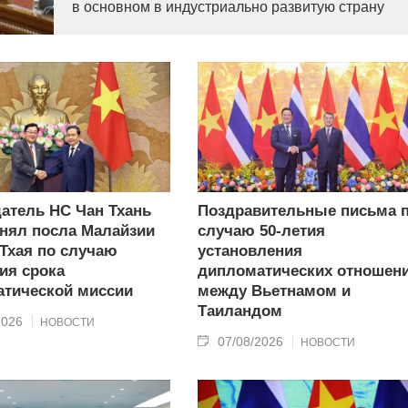
в основном в индустриально развитую страну
современного типа.
атель НС Чан Тхань
Поздравительные письма 
нял посла Малайзии
случаю 50-летия
 Тхая по случаю
установления
ия срока
дипломатических отношен
тической миссии
между Вьетнамом и
Таиландом
2026
НОВОСТИ
07/08/2026
НОВОСТИ