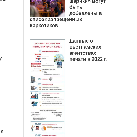
шарики» могут
быть
добавлены в
список запрещенных
наркотиков
Данные о
вьетнамских
агентствах
у
печати в 2022 г.
ил