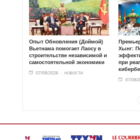
Опыт Обновления (Доймой)
Премьер
Вьетнама помогает Лаосу в
Хынг: П
строительстве независимой и
эффекти
самостоятельной экономики
при реа
кибербе
07/08/2026
НОВОСТИ
07/08/