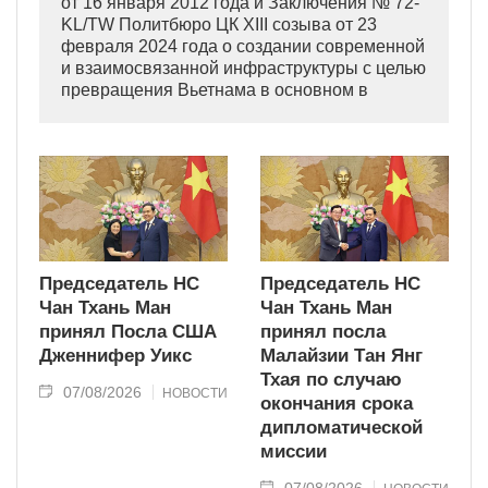
от 16 января 2012 года и Заключения № 72-
KL/TW Политбюро ЦК XIII созыва от 23
февраля 2024 года о создании современной
и взаимосвязанной инфраструктуры с целью
превращения Вьетнама в основном в
индустриально развитую страну
современного типа.
Председатель НС
Председатель НС
Чан Тхань Ман
Чан Тхань Ман
принял Посла США
принял посла
Дженнифер Уикс
Малайзии Тан Янг
Тхая по случаю
07/08/2026
НОВОСТИ
окончания срока
дипломатической
миссии
07/08/2026