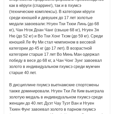
как в кёруги (спарринг), так и в пхумсэ
(технические комплексы). В категории кёруги
среди юношей и девушек до 17 лет золотые
медали завоевали: Нгуен Тхи Тхюи Линь (до 68
кг), Чан Нгок Доан Чанг (свыше 68 кг), Нгуен Зя
Ню (до 52 кг) и Во Тхи Хонг Тхэм (до 59 кг). Среди
юношей Ле Фу Ми стал чемпионом в весовой
категории до 45 кг (до 17 лет). В возрастной
категории старше 17 лет Во Минь Ман одержал
победу в весе до 68 кг, а Чан Чонг Зунг завоевал
золото в индивидуальном пхумсэ среди мужчин
старше 40 лет.
В дисциплине пхумсэ вьетнамские спортсмены
также доминировали. Нгуен Тхи Ле Ким выиграла
золотую медаль в индивидуальном пхумсэ среди
женщин до 40 лет. Дуэт Чау Туэт Ван и Нгуен
Тхиен Фунг завоевал золото в парном пхумсэ