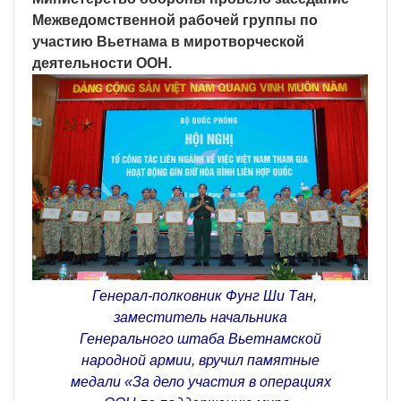
Межведомственной рабочей группы по
участию Вьетнама в миротворческой
деятельности ООН.
Генерал-полковник Фунг Ши Тан,
заместитель начальника
Генерального штаба Вьетнамской
народной армии, вручил памятные
медали «За дело участия в операциях