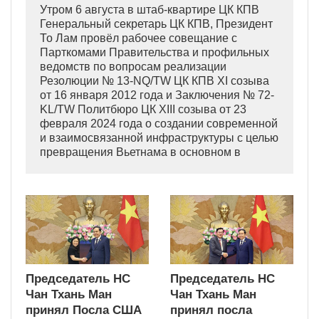
Утром 6 августа в штаб-квартире ЦК КПВ
Генеральный секретарь ЦК КПВ, Президент
То Лам провёл рабочее совещание с
Парткомами Правительства и профильных
ведомств по вопросам реализации
Резолюции № 13-NQ/TW ЦК КПВ XI созыва
от 16 января 2012 года и Заключения № 72-
KL/TW Политбюро ЦК XIII созыва от 23
февраля 2024 года о создании современной
и взаимосвязанной инфраструктуры с целью
превращения Вьетнама в основном в
индустриально развитую страну
современного типа.
Председатель НС
Председатель НС
Чан Тхань Ман
Чан Тхань Ман
принял Посла США
принял посла