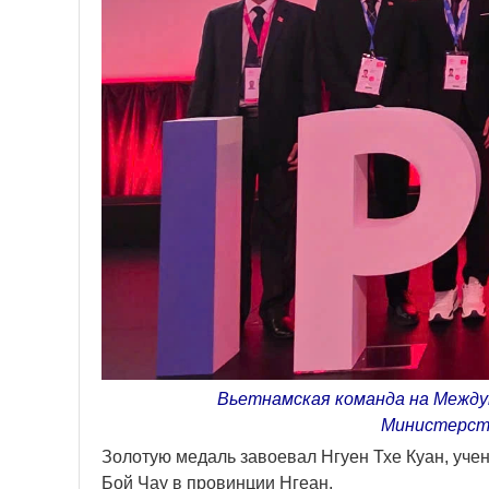
Вьетнамская команда на Междун
Министерств
Золотую медаль завоевал Нгуен Тхе Куан, уче
Бой Чау в провинции Нгеан.