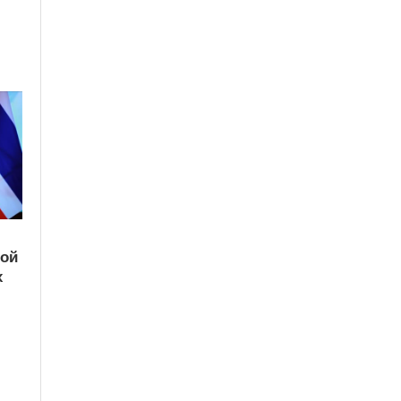
кой
х