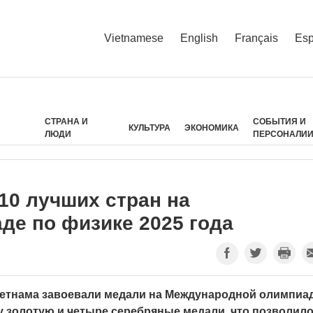
Vietnamese
English
Français
Esp
СТРАНА И
СОБЫТИЯ И
КУЛЬТУРА
ЭКОНОМИКА
ЛЮДИ
ПЕРСОНАЛИ
10 лучших стран на
е по физике 2025 года
ьетнама завоевали медали на Международной олимпиа
дну золотую и четыре серебряные медали, что позволил