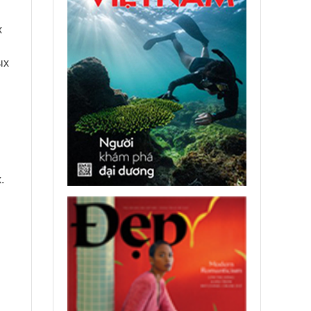
х
ых
.