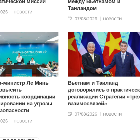
тической миссии
между Вьетнамом и
Таиландом
2026
НОВОСТИ
07/08/2026
НОВОСТИ
-министр Ле Минь
Вьетнам и Таиланд
овысить
договорились о практичес
вность координации
реализации Стратегии «трё
гировании на угрозы
взаимосвязей»
зопасности
07/08/2026
НОВОСТИ
2026
НОВОСТИ