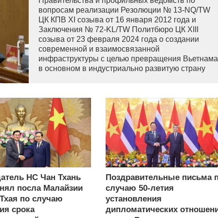
Правительства и профильных ведомств по
вопросам реализации Резолюции № 13-NQ/TW
ЦК КПВ XI созыва от 16 января 2012 года и
Заключения № 72-KL/TW Политбюро ЦК XIII
созыва от 23 февраля 2024 года о создании
современной и взаимосвязанной
инфраструктуры с целью превращения Вьетнама
в основном в индустриально развитую страну
современного типа.
атель НС Чан Тхань
Поздравительные письма 
нял посла Малайзии
случаю 50-летия
 Тхая по случаю
установления
ия срока
дипломатических отношен