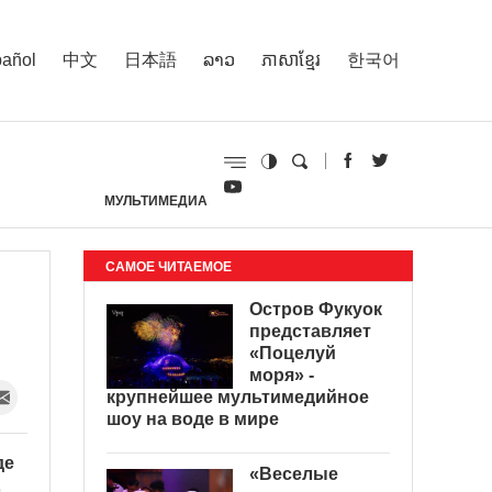
añol
中文
日本語
ລາວ
ភាសាខ្មែរ
한국어
МУЛЬТИМЕДИА
И
САМОЕ ЧИТАЕМОЕ
Остров Фукуок
представляет
«Поцелуй
моря» -
крупнейшее мультимедийное
шоу на воде в мире
де
«Веселые
о