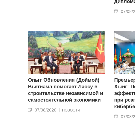
диплома
07/08/
Опыт Обновления (Доймой)
Премьер
Вьетнама помогает Лаосу в
Хынг: П
строительстве независимой и
эффекти
самостоятельной экономики
при реа
кибербе
07/08/2026
НОВОСТИ
07/08/