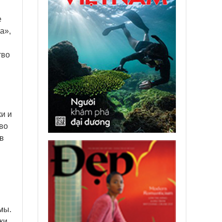
е
а»,
тво
и и
во
в
мы.
ки