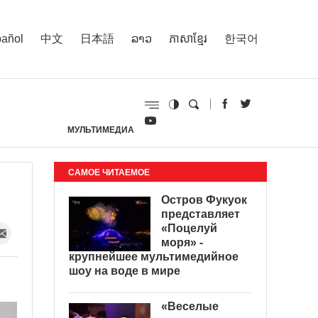
añol
中文
日本語
ລາວ
ភាសាខ្មែរ
한국어
МУЛЬТИМЕДИА
И
САМОЕ ЧИТАЕМОЕ
Остров Фукуок
представляет
«Поцелуй
моря» -
крупнейшее мультимедийное
шоу на воде в мире
«Веселые