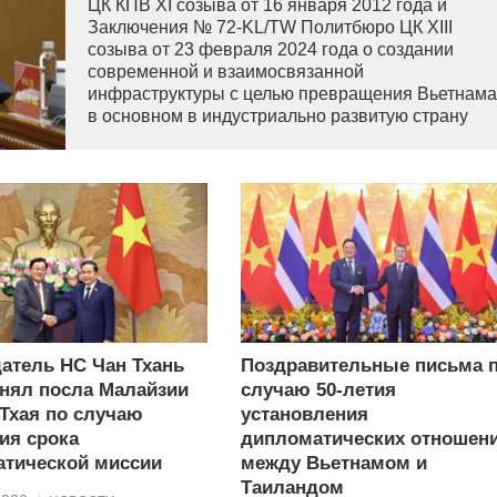
ЦК КПВ XI созыва от 16 января 2012 года и
Заключения № 72-KL/TW Политбюро ЦК XIII
созыва от 23 февраля 2024 года о создании
современной и взаимосвязанной
инфраструктуры с целью превращения Вьетнама
в основном в индустриально развитую страну
современного типа.
атель НС Чан Тхань
Поздравительные письма 
нял посла Малайзии
случаю 50-летия
 Тхая по случаю
установления
ия срока
дипломатических отношен
тической миссии
между Вьетнамом и
Таиландом