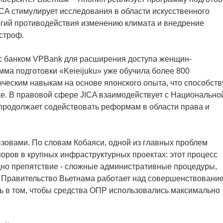
JICA стимулирует исследования в области искусственного
логий противодействия изменению климата и внедрение
строф.
т с банком VPBank для расширения доступа женщин-
ма подготовки «Keieijuku» уже обучила более 800
ческим навыкам на основе японского опыта, что способств
е. В правовой сфере JICA взаимодействует с Национально
продолжает содействовать реформам в области права и
ызовами. По словам Кобаяси, одной из главных проблем
оров в крупных инфраструктурных проектах: этот процесс
дно препятствие - сложные административные процедуры,
 Правительство Вьетнама работает над совершенствовани
ть в том, чтобы средства ОПР использовались максимально