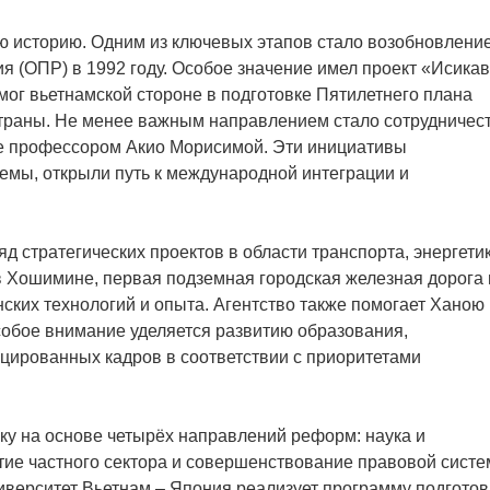
ю историю. Одним из ключевых этапов стало возобновлени
 (ОПР) в 1992 году. Особое значение имел проект «Исикав
мог вьетнамской стороне в подготовке Пятилетнего плана
страны. Не менее важным направлением стало сотрудничес
ое профессором Акио Морисимой. Эти инициативы
мы, открыли путь к международной интеграции и
 стратегических проектов в области транспорта, энергетик
в Хошимине, первая подземная городская железная дорога 
ких технологий и опыта. Агентство также помогает Ханою 
собое внимание уделяется развитию образования,
цированных кадров в соответствии с приоритетами
ку на основе четырёх направлений реформ: наука и
тие частного сектора и совершенствование правовой систе
иверситет Вьетнам – Япония реализует программу подготов