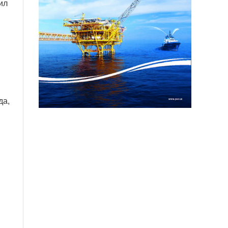
ил
да,