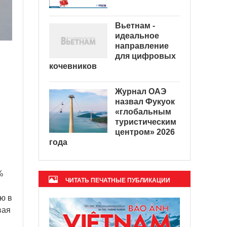
Вьетнам -
идеальное
направление
для цифровых
кочевников
Журнал ОАЭ
назвал Фукуок
«глобальным
туристическим
центром» 2026
года
в
%
ЧИТАТЬ ПЕЧАТНЫЕ ПУБЛИКАЦИИ
ю в
вая