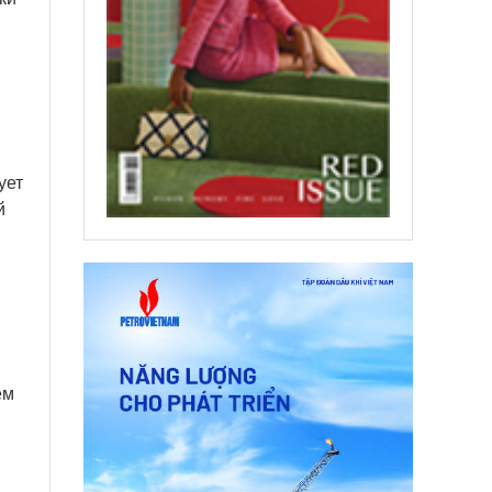
ует
й
ем