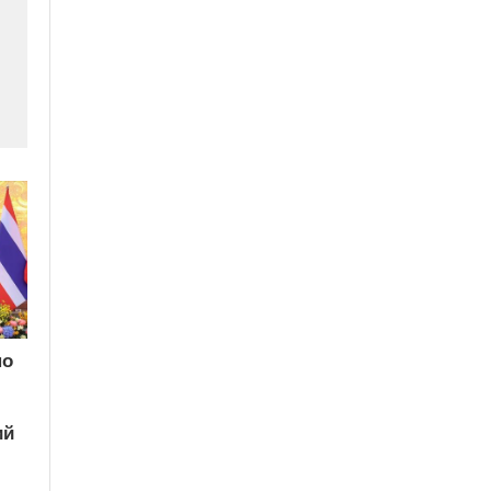
по
ий