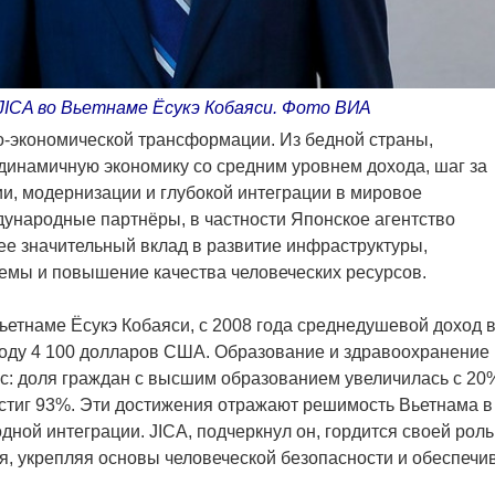
ICA во Вьетнаме Ёсукэ Кобаяси. Фото ВИА
-экономической трансформации. Из бедной страны,
динамичную экономику со средним уровнем дохода, шаг за
и, модернизации и глубокой интеграции в мировое
ународные партнёры, в частности Японское агентство
ее значительный вклад в развитие инфраструктуры,
емы и повышение качества человеческих ресурсов.
ьетнаме Ёсукэ Кобаяси, с 2008 года среднедушевой доход 
 году 4 100 долларов США. Образование и здравоохранение
с: доля граждан с высшим образованием увеличилась с 20
остиг 93%. Эти достижения отражают решимость Вьетнама в
ой интеграции. JICA, подчеркнул он, гордится своей роль
ия, укрепляя основы человеческой безопасности и обеспечи