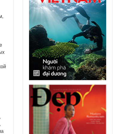
м,
е
ых
кой
,
,
ла