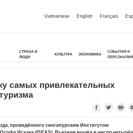
Vietnamese
English
Français
Esp
СТРАНА И
СОБЫТИЯ И
КУЛЬТУРА
ЭКОНОМИКА
ЛЮДИ
ПЕРСОНАЛИ
ку самых привлекательных
 туризма
года, проведённого сингапурским Институтом
софа Исхака (ISEAS), Вьетнам вошёл в число четырё