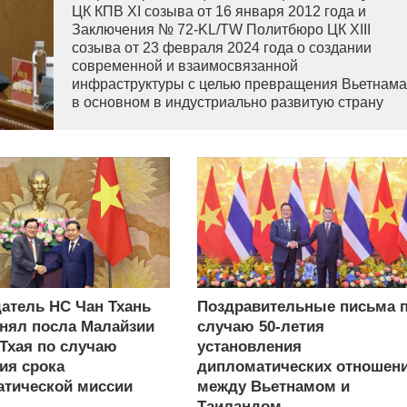
ЦК КПВ XI созыва от 16 января 2012 года и
Заключения № 72-KL/TW Политбюро ЦК XIII
созыва от 23 февраля 2024 года о создании
современной и взаимосвязанной
инфраструктуры с целью превращения Вьетнама
в основном в индустриально развитую страну
современного типа.
атель НС Чан Тхань
Поздравительные письма 
нял посла Малайзии
случаю 50-летия
 Тхая по случаю
установления
ия срока
дипломатических отношен
тической миссии
между Вьетнамом и
Таиландом