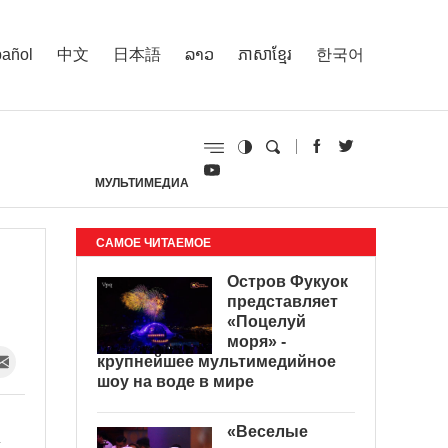
añol
中文
日本語
ລາວ
ភាសាខ្មែរ
한국어
МУЛЬТИМЕДИА
И
САМОЕ ЧИТАЕМОЕ
Остров Фукуок
представляет
«Поцелуй
моря» -
крупнейшее мультимедийное
шоу на воде в мире
«Веселые
х