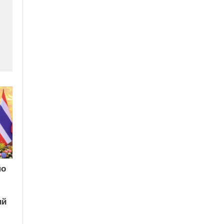
по
ий