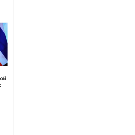
кой
х