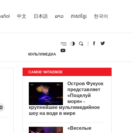
añol
中文
日本語
ລາວ
ភាសាខ្មែរ
한국어
МУЛЬТИМЕДИА
И
САМОЕ ЧИТАЕМОЕ
Остров Фукуок
представляет
«Поцелуй
моря» -
крупнейшее мультимедийное
шоу на воде в мире
«Веселые