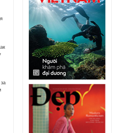
мя
как
у
 за
и