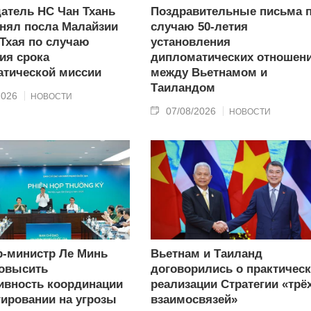
атель НС Чан Тхань
Поздравительные письма 
нял посла Малайзии
случаю 50-летия
 Тхая по случаю
установления
ия срока
дипломатических отношен
тической миссии
между Вьетнамом и
Таиландом
2026
НОВОСТИ
07/08/2026
НОВОСТИ
-министр Ле Минь
Вьетнам и Таиланд
овысить
договорились о практичес
вность координации
реализации Стратегии «трё
гировании на угрозы
взаимосвязей»