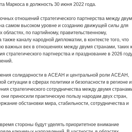
та Маркоса в должность 30 июня 2022 года.
рочных отношений стратегического партнерства между дву
 на самом высоком уровне и созданию движущей силы для
х областях, по партийному, правительственному,
 также каналу народной дипломатии, в контексте того, что
ю важных вех в отношениях между двумя странами, таких 
ия стратегического партнерства и празднование в 2026 год
шений.
пления солидарности в АСЕАН и центральной роли АСЕАН,
ой ситуации в сферах политики и безопасности в регионе и
ения стратегического сотрудничества между двумя странам
 они приносили практическую пользу народам двух стран,
ержание обстановки мира, стабильности, сотрудничества и
 время стороны будут уделять приоритетное внимание
ряде ключевых направлений. В частности, в областях