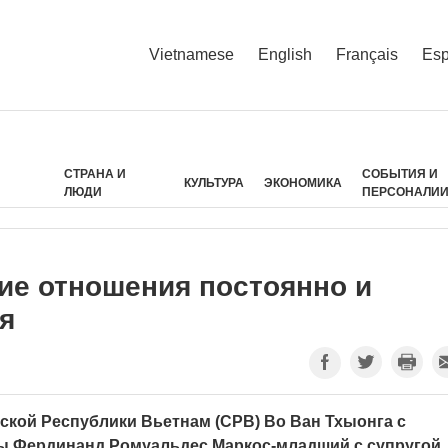
Vietnamese
English
Français
Esp
СТРАНА И
СОБЫТИЯ И
КУЛЬТУРА
ЭКОНОМИКА
ЛЮДИ
ПЕРСОНАЛИ
ие отношения постоянно и
я
кой Республики Вьетнам (СРВ) Во Ван Тхыонга с
ы Фердинанд Ромуальдес Маркос-младший с супругой