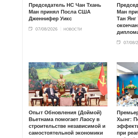
Председатель НС Чан Тхань
Председ
Ман принял Посла США
Ман при
Дженнифер Уикс
Тан Янг
окончан
07/08/2026
НОВОСТИ
диплома
07/08/
Опыт Обновления (Доймой)
Премьер
Вьетнама помогает Лаосу в
Хынг: П
строительстве независимой и
эффекти
самостоятельной экономики
при реа