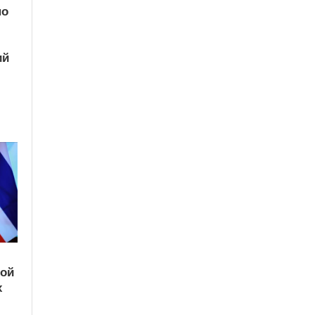
по
ий
кой
х