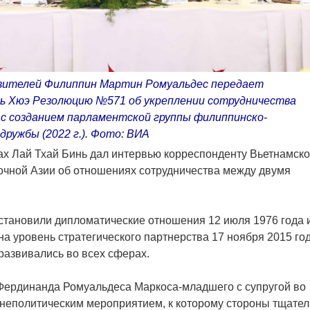
ителей Филиппин Мартин Ромуальдес передает
ь Хюэ Резолюцию №571 об укреплении сотрудничества
с созданием парламентской группы филиппинско-
дружбы (2022 г.). Фото: ВИА
ах Лай Тхай Бинь дал интервью корреспонденту Вьетнамско
очной Азии об отношениях сотрудничества между двумя
становили дипломатические отношения 12 июля 1976 года 
а уровень стратегического партнерства 17 ноября 2015 год
развивались во всех сферах.
Фердинанда Ромуальдеса Маркоса-младшего с супругой во
еполитическим мероприятием, к которому стороны тщател