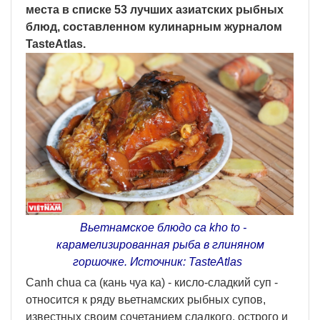
места в списке 53 лучших азиатских рыбных
блюд, составленном кулинарным журналом
TasteAtlas.
Вьетнамское блюдо ca kho to -
карамелизированная рыба в глиняном
горшочке. Источник: TasteAtlas
Canh chua ca (кань чуа ка) - кисло-сладкий суп -
относится к ряду вьетнамских рыбных супов,
известных своим сочетанием сладкого, острого и