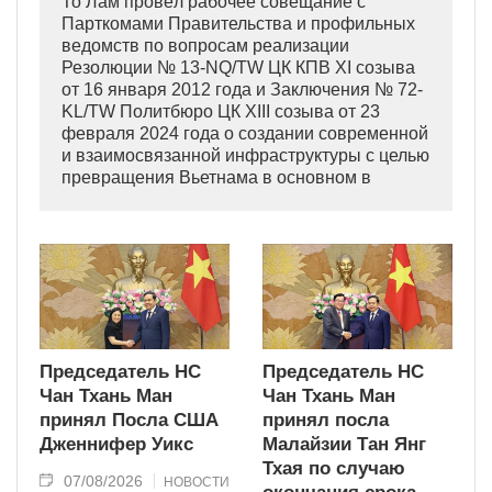
То Лам провёл рабочее совещание с
Парткомами Правительства и профильных
ведомств по вопросам реализации
Резолюции № 13-NQ/TW ЦК КПВ XI созыва
от 16 января 2012 года и Заключения № 72-
KL/TW Политбюро ЦК XIII созыва от 23
февраля 2024 года о создании современной
и взаимосвязанной инфраструктуры с целью
превращения Вьетнама в основном в
индустриально развитую страну
современного типа.
Председатель НС
Председатель НС
Чан Тхань Ман
Чан Тхань Ман
принял Посла США
принял посла
Дженнифер Уикс
Малайзии Тан Янг
Тхая по случаю
07/08/2026
НОВОСТИ