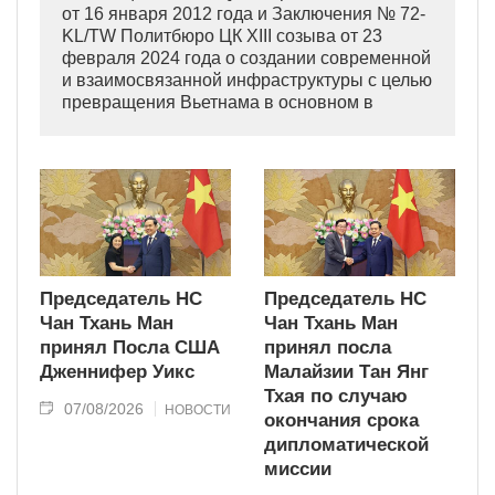
от 16 января 2012 года и Заключения № 72-
KL/TW Политбюро ЦК XIII созыва от 23
февраля 2024 года о создании современной
и взаимосвязанной инфраструктуры с целью
превращения Вьетнама в основном в
индустриально развитую страну
современного типа.
Председатель НС
Председатель НС
Чан Тхань Ман
Чан Тхань Ман
принял Посла США
принял посла
Дженнифер Уикс
Малайзии Тан Янг
Тхая по случаю
07/08/2026
НОВОСТИ
окончания срока
дипломатической
миссии