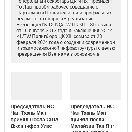
Генеральный секретарь ЦК КПВ, Президент
То Лам провёл рабочее совещание с
Парткомами Правительства и профильных
ведомств по вопросам реализации
Резолюции № 13-NQ/TW ЦК КПВ XI созыва
от 16 января 2012 года и Заключения № 72-
KL/TW Политбюро ЦК XIII созыва от 23
февраля 2024 года о создании современной
и взаимосвязанной инфраструктуры с целью
превращения Вьетнама в основном в
индустриально развитую страну
современного типа.
Председатель НС
Председатель НС
Чан Тхань Ман
Чан Тхань Ман
принял Посла США
принял посла
Дженнифер Уикс
Малайзии Тан Янг