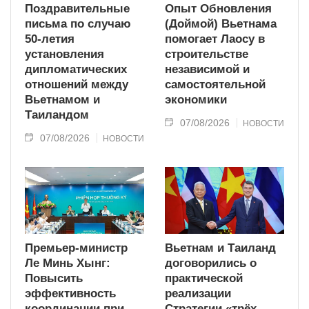
Поздравительные
Опыт Обновления
письма по случаю
(Доймой) Вьетнама
50-летия
помогает Лаосу в
установления
строительстве
дипломатических
независимой и
отношений между
самостоятельной
Вьетнамом и
экономики
Таиландом
07/08/2026
НОВОСТИ
07/08/2026
НОВОСТИ
Премьер-министр
Вьетнам и Таиланд
Ле Минь Хынг:
договорились о
Повысить
практической
эффективность
реализации
координации при
Стратегии «трёх