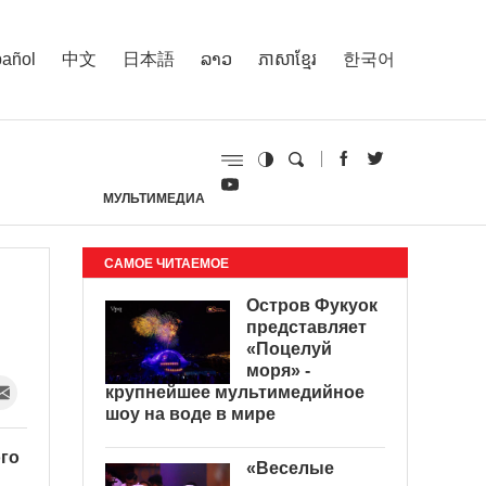
añol
中文
日本語
ລາວ
ភាសាខ្មែរ
한국어
МУЛЬТИМЕДИА
И
САМОЕ ЧИТАЕМОЕ
Остров Фукуок
представляет
«Поцелуй
моря» -
крупнейшее мультимедийное
шоу на воде в мире
ого
«Веселые