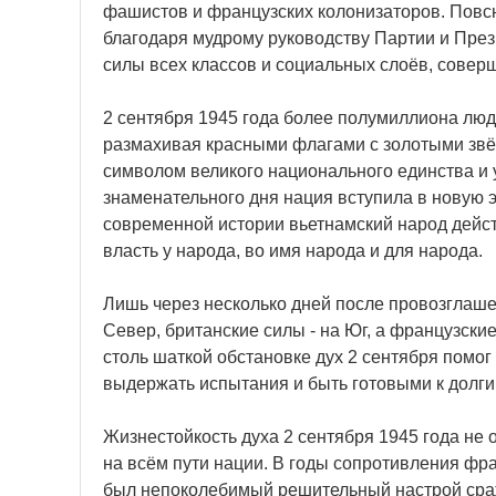
фашистов и французских колонизаторов. Повс
благодаря мудрому руководству Партии и Пр
силы всех классов и социальных слоёв, сове
2 сентября 1945 года более полумиллиона люд
размахивая красными флагами с золотыми звёз
символом великого национального единства и 
знаменательного дня нация вступила в новую э
современной истории вьетнамский народ дейст
власть у народа, во имя народа и для народа.
Лишь через несколько дней после провозглаш
Север, британские силы - на Юг, а французски
столь шаткой обстановке дух 2 сентября помог
выдержать испытания и быть готовыми к долг
Жизнестойкость духа 2 сентября 1945 года не 
на всём пути нации. В годы сопротивления фр
был непоколебимый решительный настрой сраж