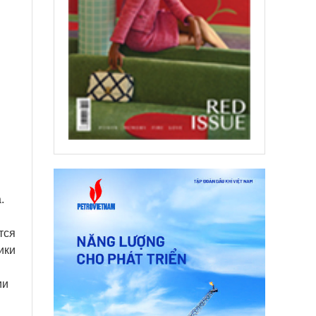
.
тся
ики
ии