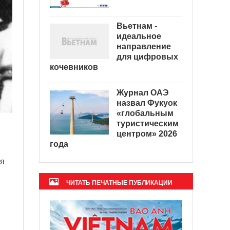
Вьетнам -
идеальное
направление
для цифровых
кочевников
Журнал ОАЭ
назвал Фукуок
«глобальным
туристическим
центром» 2026
года
мя
ЧИТАТЬ ПЕЧАТНЫЕ ПУБЛИКАЦИИ