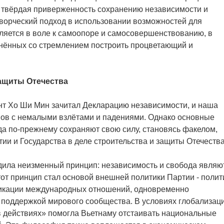
о твёрдая приверженность сохранению независимости и
творческий подход в использовании возможностей для
вляется в воле к самоопоре и самосовершенствованию, в
инённых со стремлением построить процветающий и
защиты Отечества
дент Хо Ши Мин зачитал Декларацию независимости, и наша
пов с немалыми взлётами и падениями. Однако основные
да по-прежнему сохраняют свою силу, становясь факелом,
и и Государства в деле строительства и защиты Отечества
дила неизменный принцип: независимость и свобода являю
т принцип стал основой внешней политики Партии - полит
фикации международных отношений, одновременно
поддержкой мирового сообщества. В условиях глобализац
в действиях» помогла Вьетнаму отстаивать национальные