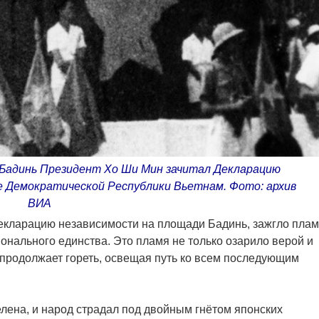
 Бадинь Президент Хо Ши Мин зачитал Декларацию
е Демократической Республики Вьетнам. Фото: архив
ВИА
Декларацию независимости на площади Бадинь, зажгло пла
онального единства. Это пламя не только озарило верой и
продолжает гореть, освещая путь ко всем последующим
лена, и народ страдал под двойным гнётом японских