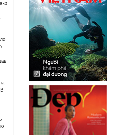
ако
.
ало
о
дав
на
 В
ь
то