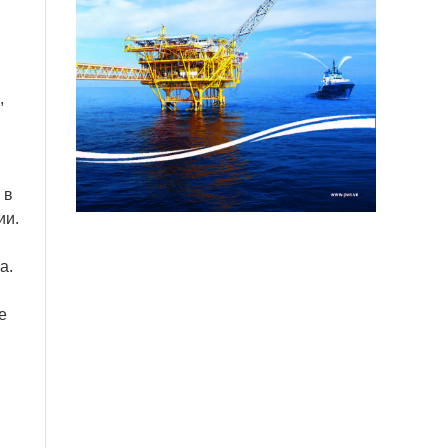
,
 в
ии.
а.
е