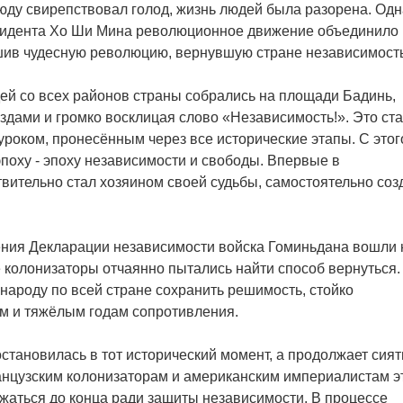
юду свирепствовал голод, жизнь людей была разорена. Одн
езидента Хо Ши Мина революционное движение объединило
ршив чудесную революцию, вернувшую стране независимость
ей со всех районов страны собрались на площади Бадинь,
дами и громко восклицая слово «Независимость!». Это ст
уроком, пронесённым через все исторические этапы. С этог
поху - эпоху независимости и свободы. Впервые в
вительно стал хозяином своей судьбы, самостоятельно соз
ения Декларации независимости войска Гоминьдана вошли 
е колонизаторы отчаянно пытались найти способ вернуться.
 народу по всей стране сохранить решимость, стойко
им и тяжёлым годам сопротивления.
остановилась в тот исторический момент, а продолжает сият
анцузским колонизаторам и американским империалистам э
аться до конца ради защиты независимости. В процессе