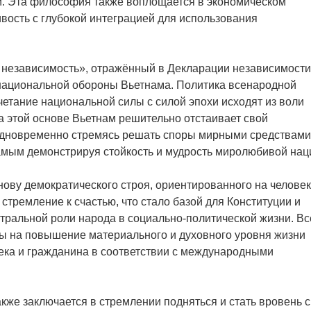
. Эта философия также воплощается в экономическом
ивость с глубокой интеграцией для использования
 независимость», отражённый в Декларации независимости
 национальной обороны Вьетнама. Политика всенародной
четание национальной силы с силой эпохи исходят из воли
 этой основе Вьетнам решительно отстаивает свой
 одновременно стремясь решать споры мирными средствами
амым демонстрируя стойкость и мудрость миролюбивой нац
ову демократического строя, ориентированного на человек
стремление к счастью, что стало базой для Конституции и
тральной роли народа в социально-политической жизни. Вс
ы на повышение материального и духовного уровня жизни
века и гражданина в соответствии с международными
кже заключается в стремлении подняться и стать вровень с