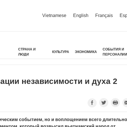
Vietnamese
English
Français
Esp
СТРАНА И
СОБЫТИЯ И
КУЛЬТУРА
ЭКОНОМИКА
ЛЮДИ
ПЕРСОНАЛИ
ации независимости и духа 2
орическим событием, но и воплощением всего длительн
ментом, который возвысил вьетнамский народ от