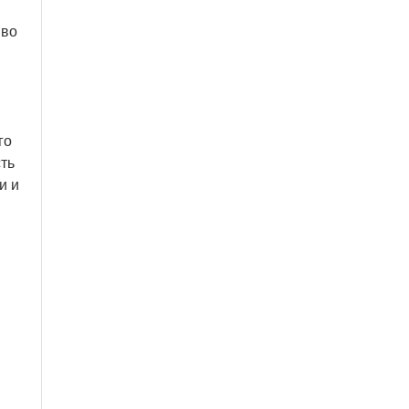
 во
го
ть
и и