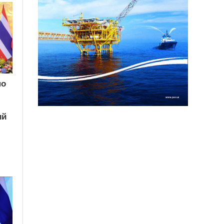
по
ий