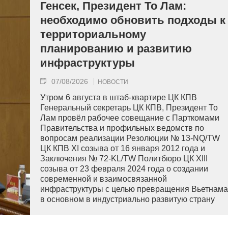
Генсек, Президент То Лам:
необходимо обновить подходы к
территориальному
планированию и развитию
инфраструктуры
07/08/2026
НОВОСТИ
Утром 6 августа в штаб-квартире ЦК КПВ
Генеральный секретарь ЦК КПВ, Президент То
Лам провёл рабочее совещание с Парткомами
Правительства и профильных ведомств по
вопросам реализации Резолюции № 13-NQ/TW
ЦК КПВ XI созыва от 16 января 2012 года и
Заключения № 72-KL/TW Политбюро ЦК XIII
созыва от 23 февраля 2024 года о создании
современной и взаимосвязанной
инфраструктуры с целью превращения Вьетнама
в основном в индустриально развитую страну
современного типа.