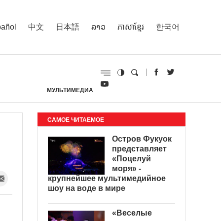
añol
中文
日本語
ລາວ
ភាសាខ្មែរ
한국어
МУЛЬТИМЕДИА
И
САМОЕ ЧИТАЕМОЕ
Остров Фукуок
представляет
«Поцелуй
моря» -
крупнейшее мультимедийное
шоу на воде в мире
«Веселые