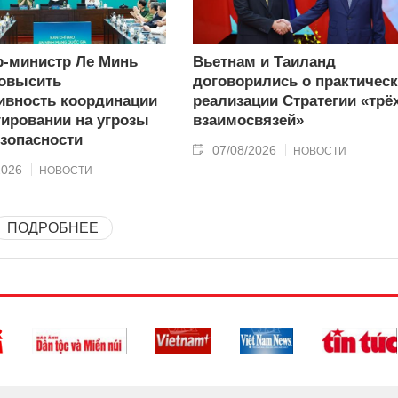
-министр Ле Минь
Вьетнам и Таиланд
овысить
договорились о практичес
вность координации
реализации Стратегии «трё
гировании на угрозы
взаимосвязей»
зопасности
07/08/2026
НОВОСТИ
2026
НОВОСТИ
ПОДРОБНЕЕ