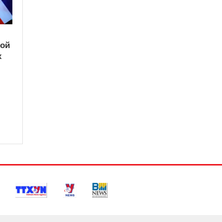
кой
х