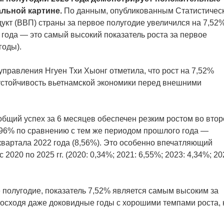
альной картине.
По данным, опубликованным Статистичес
укт (ВВП) страны за первое полугодие увеличился на 7,52
года — это самый высокий показатель роста за первое
годы).
управления Нгуен Тхи Хыонг отметила, что рост на 7,52%
стойчивость вьетнамской экономики перед внешними
общий успех за 6 месяцев обеспечен резким ростом во вто
,96% по сравнению с тем же периодом прошлого года —
квартала 2022 года (8,56%). Это особенно впечатляющий
2020 по 2025 гг. (2020: 0,34%; 2021: 6,55%; 2023: 4,34%; 20
е полугодие, показатель 7,52% является самым высоким за
евосходя даже доковидные годы с хорошими темпами роста, 