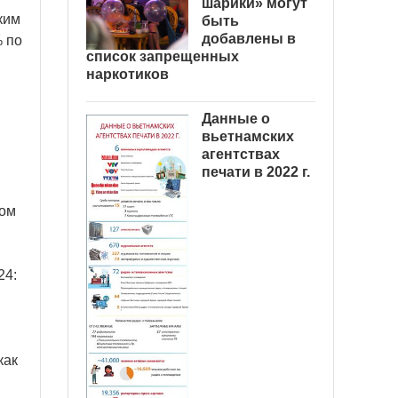
шарики» могут
ким
быть
добавлены в
% по
список запрещенных
наркотиков
Данные о
вьетнамских
агентствах
печати в 2022 г.
ром
24:
как