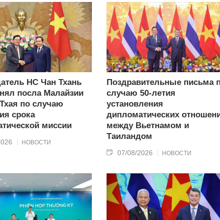
атель НС Чан Тхань
Поздравительные письма 
нял посла Малайзии
случаю 50-летия
 Тхая по случаю
установления
ия срока
дипломатических отношен
тической миссии
между Вьетнамом и
Таиландом
2026
НОВОСТИ
07/08/2026
НОВОСТИ