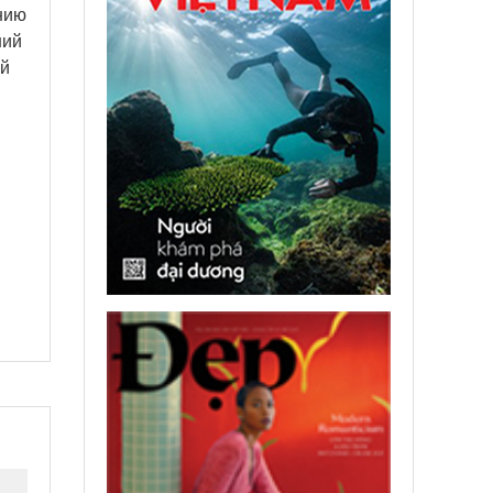
нию
ний
ой