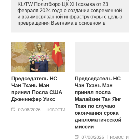
KL/TW Политбюро ЦК XIII созыва от 23
февраля 2024 года о создании современной
и взаимосвязанной инфраструктуры с целью
превращения Вьетнама в основном в
индустриально развитую страну
современного типа.
Председатель НС
Председатель НС
Чан Тхань Ман
Чан Тхань Ман
принял Посла США
принял посла
Дженнифер Уикс
Малайзии Тан Янг
Тхая по случаю
07/08/2026
НОВОСТИ
окончания срока
дипломатической
миссии
07/08/2026
НОВОСТИ