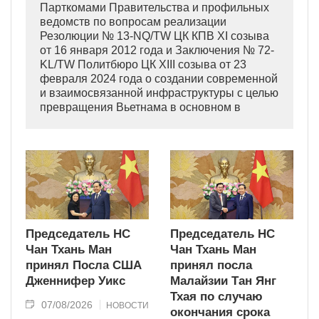
Парткомами Правительства и профильных
ведомств по вопросам реализации
Резолюции № 13-NQ/TW ЦК КПВ XI созыва
от 16 января 2012 года и Заключения № 72-
KL/TW Политбюро ЦК XIII созыва от 23
февраля 2024 года о создании современной
и взаимосвязанной инфраструктуры с целью
превращения Вьетнама в основном в
индустриально развитую страну
современного типа.
Председатель НС
Председатель НС
Чан Тхань Ман
Чан Тхань Ман
принял Посла США
принял посла
Дженнифер Уикс
Малайзии Тан Янг
Тхая по случаю
07/08/2026
НОВОСТИ
окончания срока