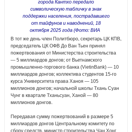
города Кантхо передало
символическую табличку в знак
поддержки населения, пострадавшего
от тайфунов и наводнений, 18
октября 2025 года (Фото: ВИА
В тот же день член Политбюро, секретарь ЦК КПВ,
председатель ЦК ОФВ До Ван Тьен принял
пожертвования от Министерства строительства
— 5 миллиардов донгов; от Вьетнамского
промышленно-торгового банка (VietinBank) — 10
миллиардов донгов; коллектива студентов 15-го
курса Университета права Ханоя — 105
миллионов донгов; начальной школы Тхань Суан
Чунг в квартале Тханьсуан, Ханой — 80
миллионов донгов.
Передавая сумму пожертвований в размере 5
миллиардов донгов Центральному комитету по
сбору средств, министр строительства Чан Хонг