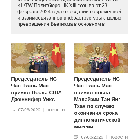
KL/TW Политбюро ЦК XIII созыва от 23
февраля 2024 года о создании современной
и взаимосвязанной инфраструктуры с целью
превращения Вьетнама в основном в
индустриально развитую страну
современного типа.
Председатель НС
Председатель НС
Чан Тхань Ман
Чан Тхань Ман
принял Посла США
принял посла
Дженнифер Уикс
Малайзии Тан Янг
Тхая по случаю
07/08/2026
НОВОСТИ
окончания срока
дипломатической
миссии
07/08/2026
НОВОСТИ