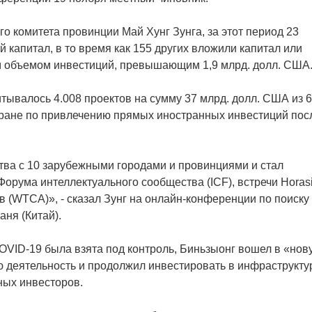
о комитета провинции Май Хунг Зунга, за этот период 23
 капитал, в то время как 155 других вложили капитал или
м объемом инвестиций, превышающим 1,9 млрд. долл. США
тывалось 4.008 проектов на сумму 37 млрд. долл. США из 
стране по привлечению прямых иностранных инвестиций пос
тва с 10 зарубежными городами и провинциями и стал
рума интеллектуального сообщества (ICF), встречи Horas
в (WTCA)», - сказал Зунг на онлайн-конференции по поиску
ня (Китай).
COVID-19 была взята под контроль, Биньзыонг вошел в «нов
 деятельность и продолжил инвестировать в инфраструктур
ных инвесторов.