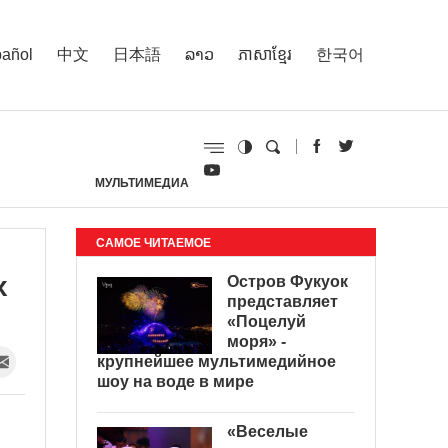
añol
中文
日本語
ລາວ
ភាសាខ្មែរ
한국어
МУЛЬТИМЕДИА
И
САМОЕ ЧИТАЕМОЕ
х
Остров Фукуок
представляет
«Поцелуй
моря» -
крупнейшее мультимедийное
шоу на воде в мире
«Веселые