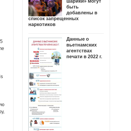
шарики» могут
быть
добавлены в
список запрещенных
наркотиков
.
Данные о
65
вьетнамских
ле
агентствах
печати в 2022 г.
is
ую
у,