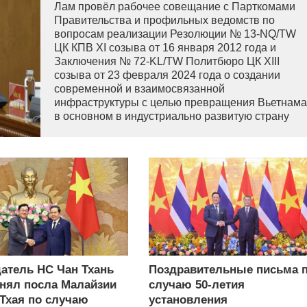
Лам провёл рабочее совещание с Парткомами
Правительства и профильных ведомств по
вопросам реализации Резолюции № 13-NQ/TW
ЦК КПВ XI созыва от 16 января 2012 года и
Заключения № 72-KL/TW Политбюро ЦК XIII
созыва от 23 февраля 2024 года о создании
современной и взаимосвязанной
инфраструктуры с целью превращения Вьетнама
в основном в индустриально развитую страну
современного типа.
атель НС Чан Тхань
Поздравительные письма 
нял посла Малайзии
случаю 50-летия
 Тхая по случаю
установления