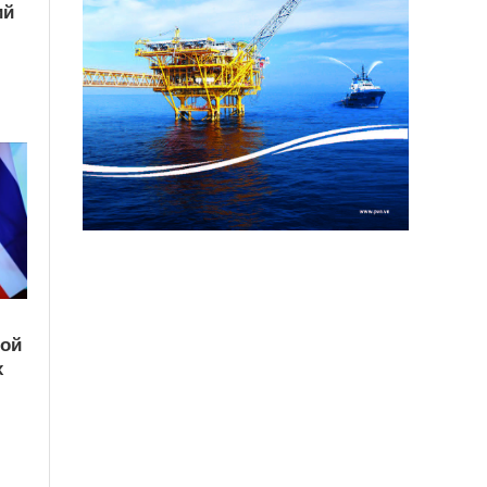
ий
кой
х