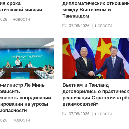
ия срока
дипломатических отношен
тической миссии
между Вьетнамом и
Таиландом
2026
НОВОСТИ
07/08/2026
НОВОСТИ
-министр Ле Минь
Вьетнам и Таиланд
овысить
договорились о практичес
вность координации
реализации Стратегии «трё
гировании на угрозы
взаимосвязей»
зопасности
07/08/2026
НОВОСТИ
2026
НОВОСТИ