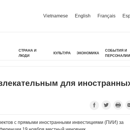
Vietnamese
English
Français
Esp
СТРАНА И
СОБЫТИЯ И
КУЛЬТУРА
ЭКОНОМИКА
ЛЮДИ
ПЕРСОНАЛИ
ивлекательным для иностранны
оектов с прямыми иностранными инвестициями (ПИИ) за
нференции 19 ноября местный чиновник.