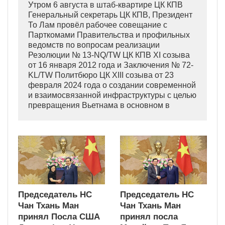
Утром 6 августа в штаб-квартире ЦК КПВ
Генеральный секретарь ЦК КПВ, Президент
То Лам провёл рабочее совещание с
Парткомами Правительства и профильных
ведомств по вопросам реализации
Резолюции № 13-NQ/TW ЦК КПВ XI созыва
от 16 января 2012 года и Заключения № 72-
KL/TW Политбюро ЦК XIII созыва от 23
февраля 2024 года о создании современной
и взаимосвязанной инфраструктуры с целью
превращения Вьетнама в основном в
индустриально развитую страну
современного типа.
Председатель НС
Председатель НС
Чан Тхань Ман
Чан Тхань Ман
принял Посла США
принял посла