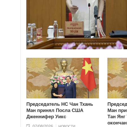
Председатель НС Чан Тхань
Председ
Ман принял Посла США
Ман при
Дженнифер Уикс
Тан Янг
окончан
07/08/2026
НОВОСТИ