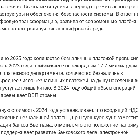
атежи во Вьетнаме вступили в период стремительного рост
аструктуры и обеспечения безопасности системы. В ответ н
цифровую трансформацию, развивают современные платёж
еменно контролируя риски в цифровой среде.
вине 2025 года количество безналичных платежей превыси
есь 2023 год и приближается к рекордным 17,7 миллиардам
ра платежного департамента, количество безналичных
 Среднее число безналичных платежей на душу населения в
 уступает лишь Китаю. В 2024 году общий объём операций
аз превышает ВВП страны.
енную стоимость 2024 года устанавливает, что входящий НД
ждения безналичной оплаты. Д-р Нгуен Куок Хунг, замести
ации банков Вьетнама, отметил, что это положение напрям
 поддерживает развитие банковского дела, электронной