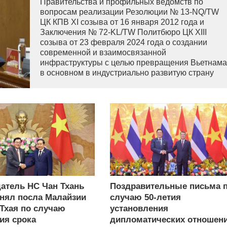
Правительства и профильных ведомств по
вопросам реализации Резолюции № 13-NQ/TW
ЦК КПВ XI созыва от 16 января 2012 года и
Заключения № 72-KL/TW Политбюро ЦК XIII
созыва от 23 февраля 2024 года о создании
современной и взаимосвязанной
инфраструктуры с целью превращения Вьетнама
в основном в индустриально развитую страну
современного типа.
атель НС Чан Тхань
Поздравительные письма 
нял посла Малайзии
случаю 50-летия
 Тхая по случаю
установления
ия срока
дипломатических отношен