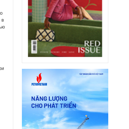
го
 в
щью
ри