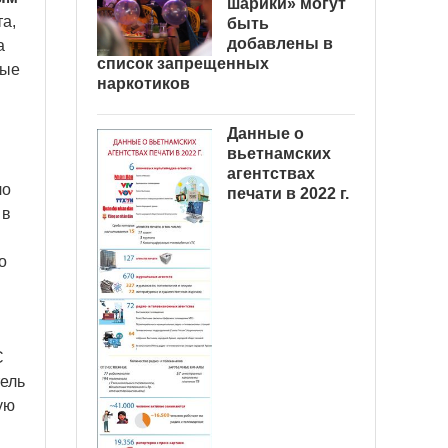
шарики» могут
а,
быть
добавлены в
а
список запрещенных
ные
наркотиков
Данные о
вьетнамских
агентствах
ло
печати в 2022 г.
 в
о
С
тель
ую