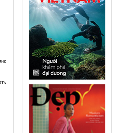
анк
ать