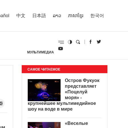
añol
中文
日本語
ລາວ
ភាសាខ្មែរ
한국어
МУЛЬТИМЕДИА
И
САМОЕ ЧИТАЕМОЕ
Остров Фукуок
представляет
«Поцелуй
моря» -
крупнейшее мультимедийное
шоу на воде в мире
«Веселые
ным