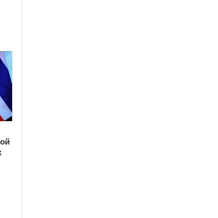
кой
х