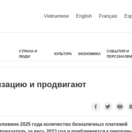
Vietnamese
English
Français
Esp
СТРАНА И
СОБЫТИЯ И
КУЛЬТУРА
ЭКОНОМИКА
ЛЮДИ
ПЕРСОНАЛИ
изацию и продвигают
оловине 2025 года количество безналичных платежей
оказатель за весь 2023 год и приближается к рекорд