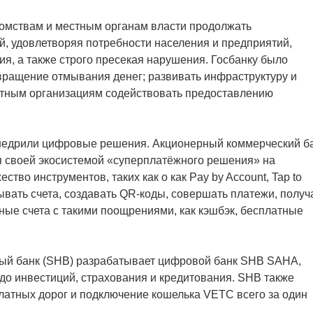
омствам и местным органам власти продолжать
, удовлетворяя потребности населения и предприятий,
я, а также строго пресекая нарушения. Госбанку было
твращение отмывания денег; развивать инфраструктуру и
дитным организациям содействовать предоставлению
внедрили цифровые решения. Акционерный коммерческий б
 своей экосистемой «суперплатёжного решения» на
о инструментов, таких как о как Pay by Account, Tap to
ывать счета, создавать QR-коды, совершать платежи, получ
ые счета с такими поощрениями, как кэшбэк, бесплатные
ый банк (SHB) разрабатывает цифровой банк SHB SAHA,
до инвестиций, страхования и кредитования. SHB также
атных дорог и подключение кошелька VETC всего за один