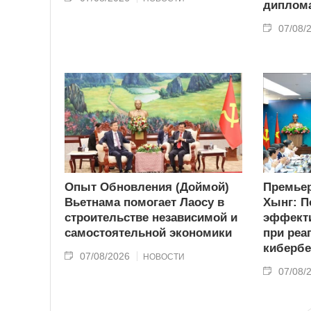
диплома
07/08/
Опыт Обновления (Доймой)
Премьер
Вьетнама помогает Лаосу в
Хынг: П
строительстве независимой и
эффекти
самостоятельной экономики
при реа
кибербе
07/08/2026
НОВОСТИ
07/08/