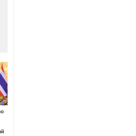
по
ий