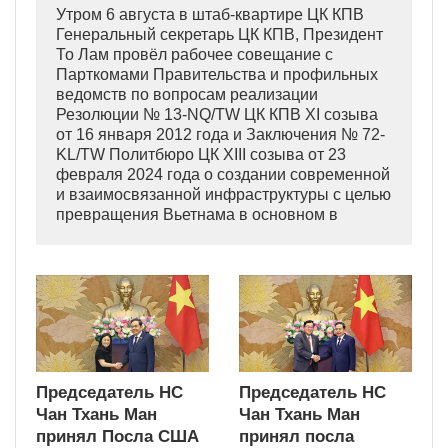
Утром 6 августа в штаб-квартире ЦК КПВ
Генеральный секретарь ЦК КПВ, Президент
То Лам провёл рабочее совещание с
Парткомами Правительства и профильных
ведомств по вопросам реализации
Резолюции № 13-NQ/TW ЦК КПВ XI созыва
от 16 января 2012 года и Заключения № 72-
KL/TW Политбюро ЦК XIII созыва от 23
февраля 2024 года о создании современной
и взаимосвязанной инфраструктуры с целью
превращения Вьетнама в основном в
индустриально развитую страну
современного типа.
Председатель НС
Председатель НС
Чан Тхань Ман
Чан Тхань Ман
принял Посла США
принял посла