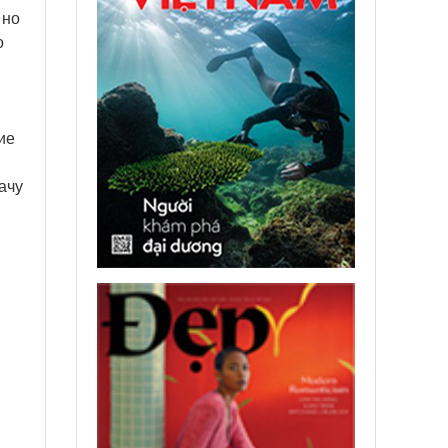
 но
о
ие
ачу