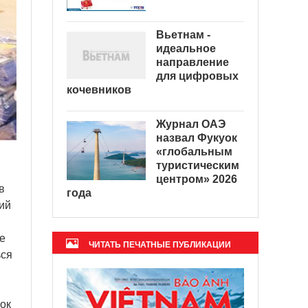
Вьетнам -
идеальное
направление
для цифровых
кочевников
Журнал ОАЭ
назвал Фукуок
«глобальным
туристическим
центром» 2026
в
года
ий
е
ЧИТАТЬ ПЕЧАТНЫЕ ПУБЛИКАЦИИ
ься
ок