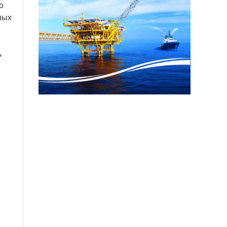
о
ных
ь