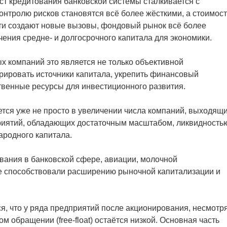
ост кредитования банковской системы сталкивается с
онтролю рисков становятся всё более жёсткими, а стоимост
ти создают новые вызовы, фондовый рынок всё более
ения средне- и долгосрочного капитала для экономики.
х компаний это является не только объективной
рировать источники капитала, укрепить финансовый
венные ресурсы для инвестиционного развития.
ется уже не просто в увеличении числа компаний, выходящ
приятий, обладающих достаточным масштабом, ликвидность
ародного капитала.
вания в банковской сфере, авиации, молочной
е способствовали расширению рыночной капитализации и
я, что у ряда предприятий после акционирования, несмотр
 обращении (free-float) остаётся низкой. Основная часть