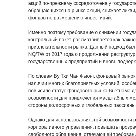
акций по-прежнему сосредоточена у государст
обращающихся на рынке акций, снижает ликви
фондов по размещению инвестиций.
Именно поэтому требование о снижении госуда
контрольный пакет, рассматривается как важно
привлекательности рынка. Данный подход был
NQ/TW от 2017 года о продолжении реструкту
государственных предприятий и вновь подчёр
По словам Ву Тхи Чан Фыонг, фондовый рынок 
наличии многих благоприятных условий, особен
повысило статус фондового рынка Вьетнама д
возможности для привлечения масштабных меж
стороны долгосрочных и глобальных пассивны
Однако для использования этой возможности 
корпоративного управления, повышать прозрач
свободного обращения, отвечающей требован