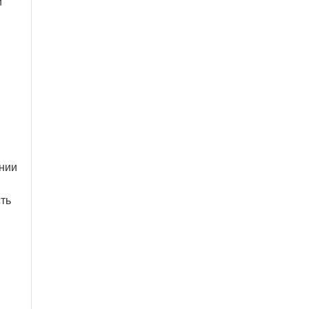
и
нии
ть