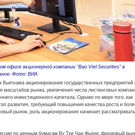
 офисе акционерной компании "Bao Viet Securities" в
аное. Фото: ВИА
а Вьетнама акционирование государственных предприятий 
я масштабов рынка, увеличения числа листинговых компан
ннего инвестиционного капитала. Однако по мере того, как
тап развития, требующий повышения качества роста и боле
овый рынок, роль акционирования начинает рассматриват
иссии по ценным бумагам Ву Тхи Чан Фыонг, фондовый рын