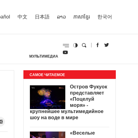
añol
中文
日本語
ລາວ
ភាសាខ្មែរ
한국어
МУЛЬТИМЕДИА
И
САМОЕ ЧИТАЕМОЕ
Остров Фукуок
представляет
«Поцелуй
моря» -
крупнейшее мультимедийное
шоу на воде в мире
«Веселые