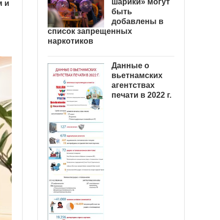
шарики» могут
м и
быть
добавлены в
список запрещенных
наркотиков
Данные о
вьетнамских
агентствах
печати в 2022 г.