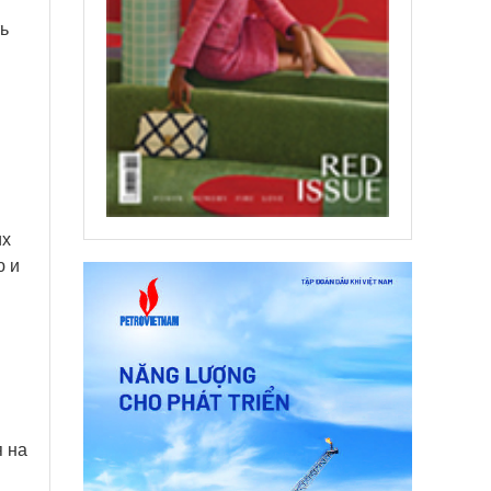
ь
их
ю и
я на