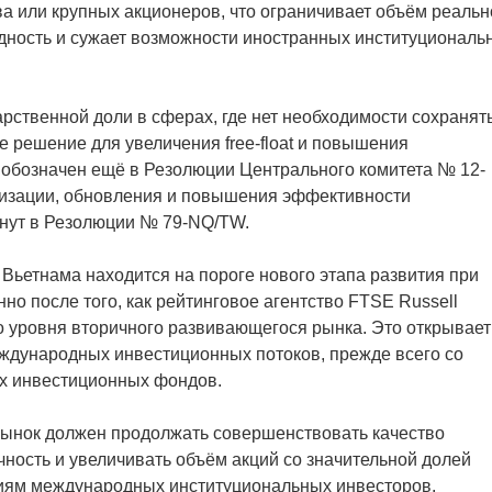
ва или крупных акционеров, что ограничивает объём реальн
дность и сужает возможности иностранных институциональ
рственной доли в сферах, где нет необходимости сохранят
е решение для увеличения free-float и повышения
 обозначен ещё в Резолюции Центрального комитета № 12-
ризации, обновления и повышения эффективности
кнут в Резолюции № 79-NQ/TW.
Вьетнама находится на пороге нового этапа развития при
но после того, как рейтинговое агентство FTSE Russell
о уровня вторичного развивающегося рынка. Это открывает
дународных инвестиционных потоков, прежде всего со
х инвестиционных фондов.
рынок должен продолжать совершенствовать качество
ность и увеличивать объём акций со значительной долей
иям международных институциональных инвесторов.