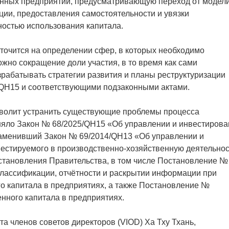
енных предприятий, предусматривающую переход от модел
ции, предоставления самостоятельности и увязки
ностью использования капитала.
оточится на определении сфер, в которых необходимо
ожно сокращение доли участия, в то время как сами
рабатывать стратегии развития и планы реструктуризации
/QH15 и соответствующими подзаконными актами.
озволит устранить существующие проблемы процесса
яло Закон № 68/2025/QH15 «Об управлении и инвестирова
 заменивший Закон № 69/2014/QH13 «Об управлении и
вестируемого в производственно-хозяйственную деятельнос
тановления Правительства, в том числе Постановление №
 классификации, отчётности и раскрытии информации при
о капитала в предприятиях, а также Постановление №
енного капитала в предприятиях.
а членов советов директоров (VIOD) Ха Тху Тхань,