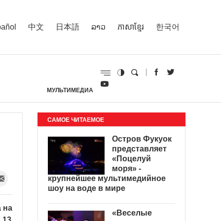
añol
中文
日本語
ລາວ
ភាសាខ្មែរ
한국어
МУЛЬТИМЕДИА
И
САМОЕ ЧИТАЕМОЕ
Остров Фукуок
представляет
«Поцелуй
моря» -
крупнейшее мультимедийное
шоу на воде в мире
 на
«Веселые
 13