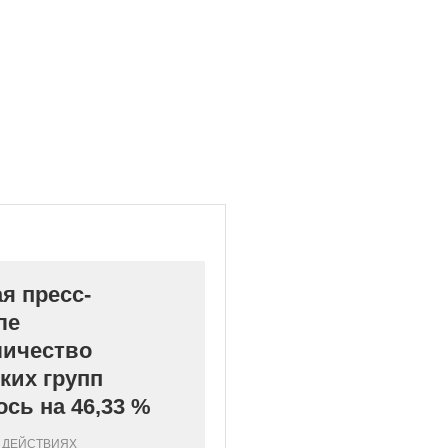
я пресс-
ле
личество
ких групп
сь на 46,33 %
 ДЕЙСТВИЯХ