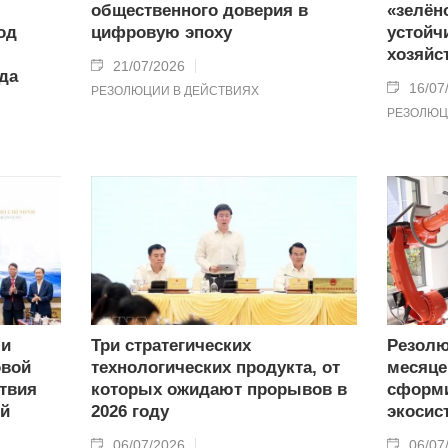
общественного доверия в
«зелён
од
цифровую эпоху
устойч
хозяйс
21/07/2026
ода
16/07
РЕЗОЛЮЦИИ В ДЕЙСТВИЯХ
РЕЗОЛЮЦ
ли
Три стратегических
Резолю
овой
технологических продукта, от
месяце
твия
которых ожидают прорывов в
сформ
ий
2026 году
экосис
06/07/2026
06/07