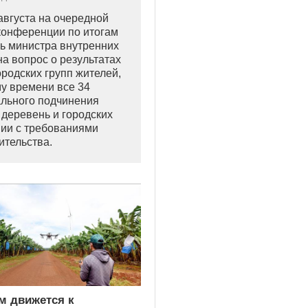
августа на очередной
конференции по итогам
ль министра внутренних
на вопрос о результатах
родских групп жителей,
му времени все 34
ального подчинения
деревень и городских
вии с требованиями
тельства.
м движется к