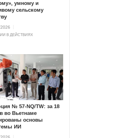
ому», умному и
ивому сельскому
тву
/2026
ИИ В ДЕЙСТВИЯХ
ция № 57-NQ/TW: за 18
в во Вьетнаме
ированы основы
темы ИИ
/2026