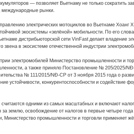
кумуляторов — позволяет Вьетнаму не только сократить зав
а международные рынки.
правлению электрических мотоциклов во Вьетнаме Хоанг Ха
тойчивой экосистемы «зелёной» мобильности. По его слова
ьетнаме дистрибьюторской сети VinFast делает владение э
о звена в экосистеме отечественной индустрии электромоб
трии электромобилей Министерство промышленности и тор
ленности, а также приняло Постановление № 205/2025/NĐ-
тельства № 111/2015/NĐ-CP от 3 ноября 2015 года о разв
ние устойчивости, конкурентоспособности и содействие 
считаются одними из самых масштабных и включают налог
за землю, освобождение от налогов в первые четыре года 
ти, Министерство промышленности и торговли применяет ж