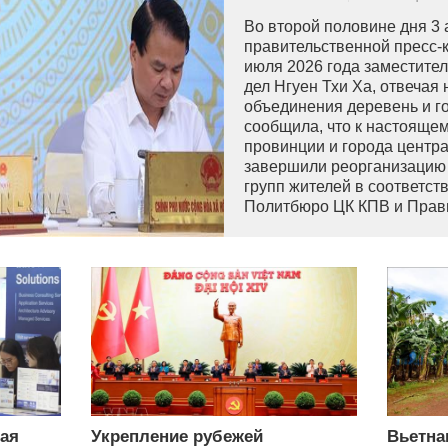
Во второй половине дня 3 
правительственной пресс-
июля 2026 года заместите
дел Нгуен Тхи Ха, отвечая 
объединения деревень и го
сообщила, что к настояще
провинции и города центр
завершили реорганизацию 
групп жителей в соответст
Политбюро ЦК КПВ и Прави
ая
Укрепление рубежей
Вьетна