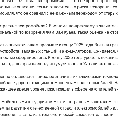
nFast с 2022 года, электромобиль — это не просто трансп
ачальные опасения семьи относительно риска возгорания с
мобиля, что он сравнил с неизбежным переходом от стары
отрасль электромобилей Вьетнама по-прежнему в значитель
нальной точки зрения Фам Ван Куана, такая оценка не отр
т о впечатляющем прорыве: к концу 2025 года Вьетнам раз
стройств, зарядных станций и аккумуляторов. Ожидается, чт
лностью сформирована. К концу 2025 года уровень локализ
завода по производству аккумуляторов в Хатини этот показ
епенно овладевает наиболее значимыми ключевыми техноло
наиболее дорогостоящими компонентами электромобилей. Н
жайшее время уровня локализации в сфере накопителей эн
омобильными предприятиями с иностранным капиталом, кот
темпы развития отечественной отрасли электромобилей я
ремления Вьетнама к технологической самостоятельности. 