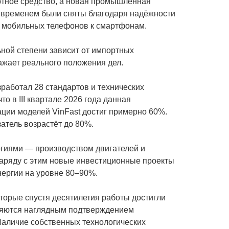
ортное средство, а новая промышленная
о временем были сняты благодаря надёжности
х мобильных телефонов к смартфонам.
ной степени зависит от импортных
ажает реального положения дел.
работал 28 стандартов и технических
о в III квартале 2026 года данная
ации моделей VinFast достиг примерно 60%.
атель возрастёт до 80%.
гиями — производством двигателей и
аряду с этим новые инвестиционные проекты
ергии на уровне 80–90%.
орые спустя десятилетия работы достигли
вляются наглядным подтверждением
Наличие собственных технологических