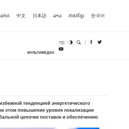
añol
中文
日本語
ລາວ
ភាសាខ្មែរ
한국어
МУЛЬТИМЕДИА
И
избежной тенденцией энергетического
ри этом повышение уровня локализации
обальной цепочке поставок и обеспечению