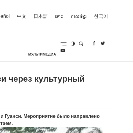
añol
中文
日本語
ລາວ
ភាសាខ្មែរ
한국어
МУЛЬТИМЕДИА
И
зи через культурный
ии Гуанси. Мероприятие было направлено
таем.