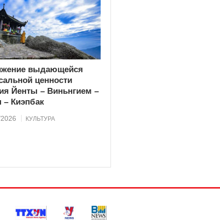
ижение выдающейся
сальной ценности
ия Йенты – Виньнгием –
 – Киэпбак
/2026
КУЛЬТУРА