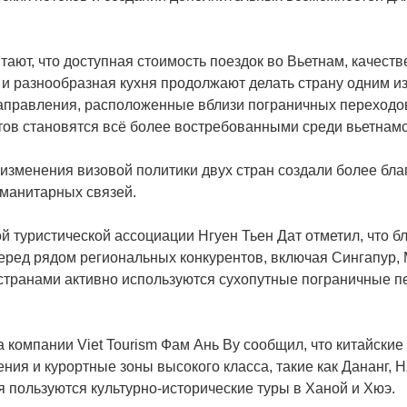
тают, что доступная стоимость поездок во Вьетнам, качест
е и разнообразная кухня продолжают делать страну одним и
направления, расположенные вблизи пограничных переходов
тов становятся всё более востребованными среди вьетнам
изменения визовой политики двух стран создали более бла
уманитарных связей.
 туристической ассоциации Нгуен Тьен Дат отметил, что б
еред рядом региональных конкурентов, включая Сингапур
странами активно используются сухопутные пограничные пе
 компании Viet Tourism Фам Ань Ву сообщил, что китайские
я и курортные зоны высокого класса, такие как Дананг, Н
я пользуются культурно-исторические туры в Ханой и Хюэ.