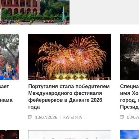
ает
Португалия стала победителем
Специа
Международного фестиваля
имя Хо
тнама
фейерверков в Дананге 2026
город,
года
Презид
13/07/2026
03/07
КУЛЬТУРА