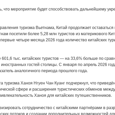
, что мероприятие будет способствовать дальнейшему укре
равления туризма Вьетнама, Китай продолжает оставаться
тнам посетили более 5,28 млн туристов из материкового Кит
первые четыре месяца 2026 года количество китайских тур
 601,6 тыс. китайских туристов — на 33,6% больше по сра
 иностранных гостей столицы. С января по апрель 2026 год
азатель аналогичного периода прошлого года.
а туризма Ханоя Нгуен Чан Куанг подчеркнул, что приведё
тической сфере и расширения туристических обменов между
ривлекательность Ханоя для китайских путешественников.
визировать сотрудничество с китайскими партнёрами в разр
ких потоков и создании дополнительных возможностей для 