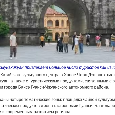
ыунгхикуан привлекает большое число туристов как из К
Китайского культурного центра в Ханое Чжан Дэшань отмет
жуан, а также с туристическими продуктами, связанными с
 города Байсэ Гуанси-Чжуанского автономного района.
аны четыре тематические зоны: площадка чайной культуры,
истических продуктов и зона гастрономии Гуанси. Благодар
ми и современным развитием региона.