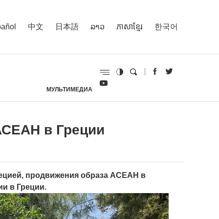
añol
中文
日本語
ລາວ
ភាសាខ្មែរ
한국어
МУЛЬТИМЕДИА
И
АСЕАН в Греции
ецией, продвижения образа АСЕАН в
и в Греции.