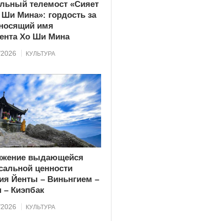
льный телемост «Сияет
 Ши Мина»: гордость за
 носящий имя
ента Хо Ши Мина
/2026
КУЛЬТУРА
ижение выдающейся
сальной ценности
ия Йенты – Виньнгием –
 – Киэпбак
/2026
КУЛЬТУРА