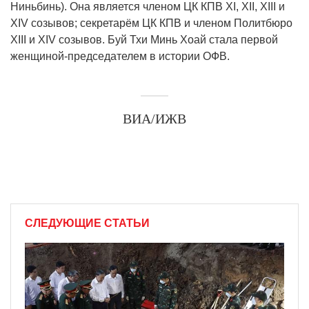
Ниньбинь). Она является членом ЦК КПВ XI, XII, XIII и
XIV созывов; секретарём ЦК КПВ и членом Политбюро
XIII и XIV созывов. Буй Тхи Минь Хоай стала первой
женщиной-председателем в истории ОФВ.
ВИА/ИЖВ
СЛЕДУЮЩИЕ СТАТЬИ