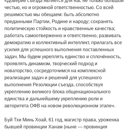
«Доверие съезда является для нас не только большой
честью, но и огромной ответственностью. Со всей
решимостью мы обещаем: быть абсолютно
преданными Партии, Родине и народу; сохранять
политическую стойкость и нравственные качества;
работать самоотверженно и ответственно, развивать
демократию и коллективный интеллект, прилагать все
усилия для успешного выполнения поставленных
задач. Мы будем укреплять единство и сплочённость,
проявлять динамизм, творческий подход и
новаторство, сосредоточимся на комплексной
реализации задач и решений для успешного
выполнения Резолюции съезда, способствуя
укреплению великого блока общенационального
единства и дальнейшему укреплению роли и
авторитета ОФВ на новом революционном этапе».
Буй Тхи Минь Хоай, 61 год, магистр права, уроженка
бывшей провинции Ханам (ныне — провинция