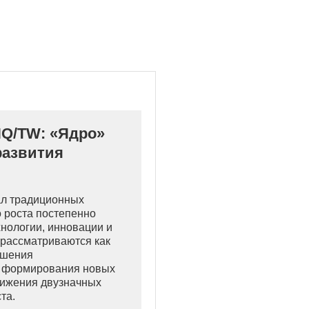
Q/TW: «Ядро»
развития
ал традиционных
о роста постепенно
хнологии, инновации и
рассматриваются как
ышения
, формирования новых
тижения двузначных
та.