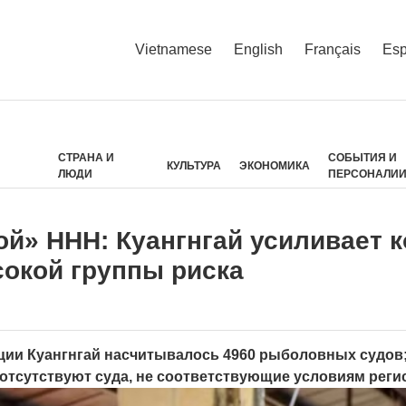
Vietnamese
English
Français
Esp
СТРАНА И
СОБЫТИЯ И
КУЛЬТУРА
ЭКОНОМИКА
ЛЮДИ
ПЕРСОНАЛИ
ой» ННН: Куангнгай усиливает 
окой группы риска
нции Куангнгай насчитывалось 4960 рыболовных судов
 отсутствуют суда, не соответствующие условиям реги