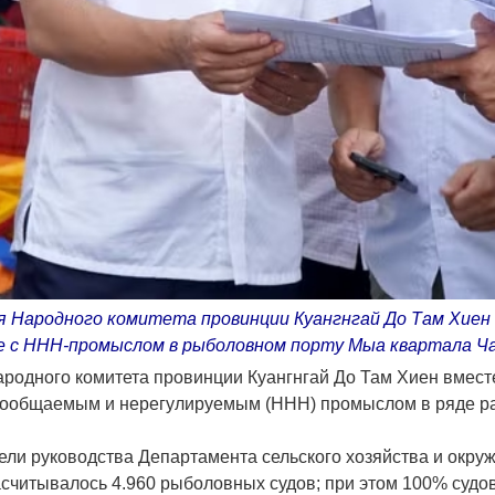
 Народного комитета провинции Куангнгай До Там Хиен 
е с ННН-промыслом в рыболовном порту Мыа квартала Ча
ародного комитета провинции Куангнгай До Там Хиен вмест
есообщаемым и нерегулируемым (ННН) промыслом в ряде р
ели руководства Департамента сельского хозяйства и окру
асчитывалось 4.960 рыболовных судов; при этом 100% судо