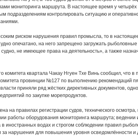
ми мониторинга маршрута. В настоящее время у четырёх су
ым подразделениям контролировать ситуацию и оперативн
ваниями.
ысоким риском нарушения правил промысла, то в настояще
Судно опечатано, на него запрещено загружать рыболовные 
судно, не имеющее права на деятельность», а также назна
о комитета квартала Чакау Нгуен Тхе Винь сообщил, что в
омитета провинции №127 по выполнению рекомендаций пя
ласти приняли ряд жёстких директивных документов, одн
едприятий по закупке морепродуктов.
ена на правилах регистрации судов, технического осмотра,
нии работы оборудования мониторинга маршрута; ведении
в иностранных водах и строгом соблюдении правил рыболо
и за нарушения для повышения уровня осведомлённости и 