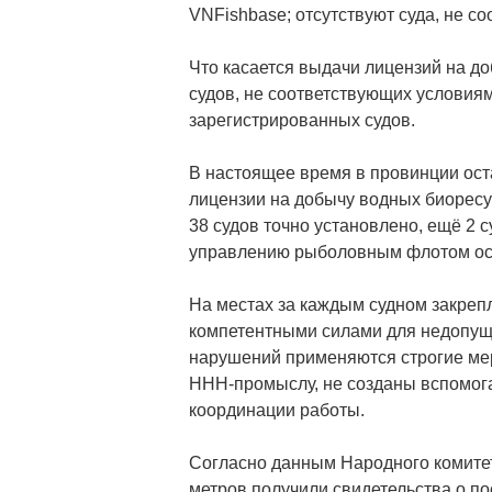
VNFishbase; отсутствуют суда, не с
Что касается выдачи лицензий на д
судов, не соответствующих условиям
зарегистрированных судов.
В настоящее время в провинции ос
лицензии на добычу водных биоресур
38 судов точно установлено, ещё 2 с
управлению рыболовным флотом осу
На местах за каждым судном закреп
компетентными силами для недопущ
нарушений применяются строгие мер
ННН-промыслу, не созданы вспомог
координации работы.
Согласно данным Народного комитета
метров получили свидетельства о по