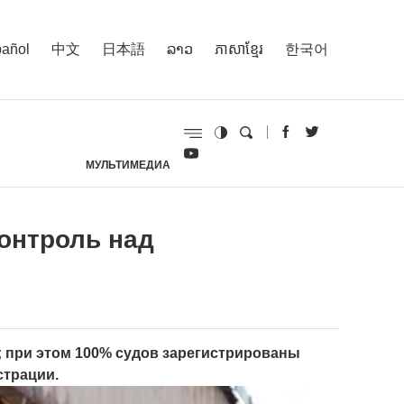
añol
中文
日本語
ລາວ
ភាសាខ្មែរ
한국어
МУЛЬТИМЕДИА
И
контроль над
; при этом 100% судов зарегистрированы
страции.