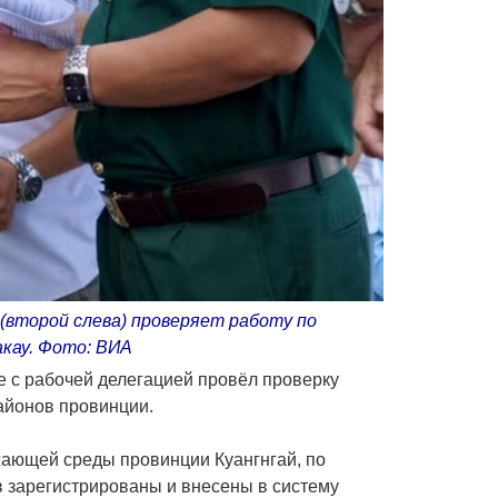
(второй слева) проверяет работу по
кау. Фото: ВИА
е с рабочей делегацией провёл проверку
айонов провинции.
жающей среды провинции Куангнгай, по
в зарегистрированы и внесены в систему