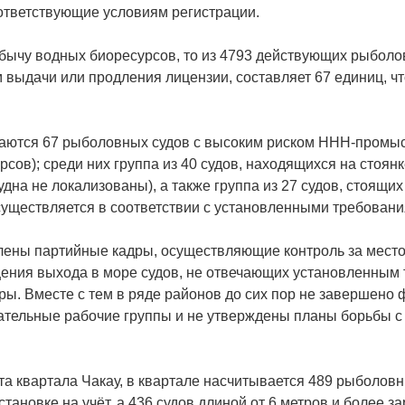
оответствующие условиям регистрации.
обычу водных биоресурсов, то из 4793 действующих рыбол
 выдачи или продления лицензии, составляет 67 единиц, ч
таются 67 рыболовных судов с высоким риском ННН-промыс
сов); среди них группа из 40 судов, находящихся на стоя
удна не локализованы), а также группа из 27 судов, стоящи
ществляется в соответствии с установленными требовани
лены партийные кадры, осуществляющие контроль за мест
ения выхода в море судов, не отвечающих установленным 
ы. Вместе с тем в ряде районов до сих пор не завершено
ательные рабочие группы и не утверждены планы борьбы 
 квартала Чакау, в квартале насчитывается 489 рыболовны
становке на учёт, а 436 судов длиной от 6 метров и более 