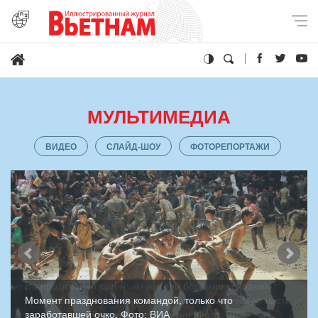
МУЛЬТИМЕДИА
ВИДЕО
СЛАЙД-ШОУ
ФОТОРЕПОРТАЖИ
Момент празднования командой, только что
заработавшей очко. Фото: ВИА