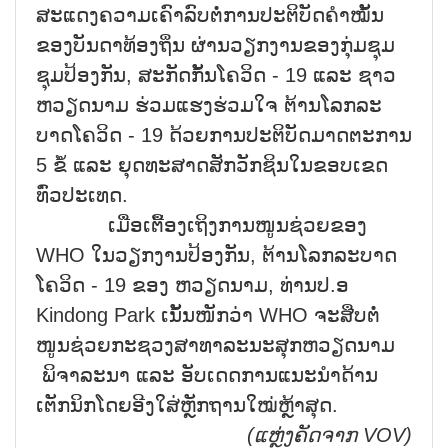
ສະແດງຄວາມເຄົາລົບຕໍ່ການປະຕິບັດຄຳໝັ້ນ
ຂອງບັນດາທ້ອງຖິ່ນ ຜ່ານວຽກງານຂອງກຸ່ມຊຸມ
ຊຸມປ້ອງກັນ, ສະກັດກັ້ນໂຄວິດ - 19 ແລະ ຊາວ
ຫວຽດນາມ ຮ່ວມແຮງຮ່ວມໃຈ ຕ້ານໂລກລະ
ບາດໂຄວິດ - 19 ດ້ວຍການປະຕິບັດມາດຕະການ
5 ຂໍ້ ແລະ ຍຸດທະສາດສັກວັກຊິນໃນຂອບເຂດ
ທົ່ວປະເທດ.
ເມື່ອເຕື້ອງເຖິງການໜູນຊ່ວຍຂອງ
WHO ໃນວຽກງານປ້ອງກັນ, ຕ້ານໂລກລະບາດ
ໂຄວິດ - 19 ຂອງ ຫວຽດນາມ, ທ່ານປ.ອ
Kindong Park ເນັ້ນໜັກວ່າ WHO ຈະສືບຕໍ່
ໜູນຊ່ວຍກະຊວງສາທາລະນະສຸກຫວຽດນາມ
ພິຈາລະນາ ແລະ ອັບເດດການແນະນຳດ້ານ
ເຕັກນິກໂດຍອີງໃສ່ຫຼັກຖານໃໝ່ຫຼ້າສຸດ.
(ແຫຼ່ງຄັດຈາກ
VOV)