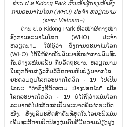
ທ່ານ ປ.ອ
Kidong Park
ຫົວໜ້າຜູ້ຕາງໜ້າອົງ
ການອະນາໄມໂລກ (
WHO)
ປະຈຳ ຫວຽດນາມ
(
ພາບ:
Vietnam+)
ທ່ານ ປ.ອ Kidong Park ຫົວໜ້າຜູ້ຕາງໜ້າ
ອົງການອະນາໄມໂລກ (WHO) ປະຈຳ
ຫວຽດນາມ ໃຫ້ຮູ້ວ່າ ອົງການອະນາໄມໂລກ
(WHO) ໄດ້ໃຫ້ຄຳໝັ້ນສັນຍາຮັກສາການສົມທົບ
ກັນຢ່າງແໜ້ນແຟ້ນ ກັບລັດຖະບານ ຫວຽດນາມ
ໃນທຸກດ້ານກ່ຽວກັບວິວັດການຫັນປ່ຽນຈາກໄລ
ຍະຄວມຄຸມໂລກລະບາດໂຄວິດ - 19 ໄປເປັນ
ໄລຍະ “ດຳລົງຊີວິດຮ່ວມ ຢ່າງປອດໄພ” ເມື່ອ
ໂລກລະບາດໂຄວິດ - 19 ບໍ່ໄດ້ຖືວ່າແມ່ນໂລກ
ລະບາດຕໍ່ໄປແລ້ວແຕ່ເປັນພະຍາດພິເສດຊະນິດ
ໜຶ່ງ. ສິ່ງບຸລິມະສິດສຳຄັນທີ່ສຸດໃນໄລຍະນີ້ແມ່ນ
ເພີ່ມທະວີການປົກປ້ອງກຸ່ມຄົນທີ່ມີຄວາມສ່ຽງສູງ