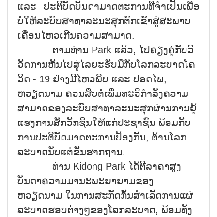
ແລະ ປະຕິບັດບັນດາມາດຕະການທີ່ຈຳເປັນເພື່ອ
ບໍ່ໃຫ້ລະບົບສາທາລະນະສຸກຕົກເຂົ້າສູ່ສະພາບ
ເຄື່ອນໄຫວເກີນຄວາມສາມາດ.
ຕາມທ່ານ Park ແລ້ວ, ໄປຄຽງຄູ່ກັບວິ
ວັດການຫັນໄປສູ່ໄລຍະຮັບມືກັບໂລກລະບາດໂຄ
ວິດ - 19 ຢ່າງມີໄຫວພິບ ແລະ ປອດໄພ,
ຫວຽດນາມ ຄວນສືບຕໍ່ເພີ່ມທະວີກຳລັງຄວາມ
ສາມາດຂອງລະບົບສາທາລະນະສຸກຜ່ານການຍູ້
ແຮງການສັກວັກຊິນໃຫ້ແກ່ປະຊາຊົນ ພ້ອມກັບ
ການປະຕິບັດມາດຕະການປ້ອງກັນ, ຕ້ານໂລກ
ລະບາດນັບແຕ່ຂັ້ນຮາກຖານ.
ທ່ານ Kidong Park ໄດ້ຕີລາຄາສູງ
ບັນດາຄວາມມານະພະຍາຍາມຂອງ
ຫວຽດນາມ ໃນການສະກັດກັ້ນສຳເລັດການແຜ່
ລະບາດຮອບຕ່າງໆຂອງໂລກລະບາດ, ພ້ອມທັງ