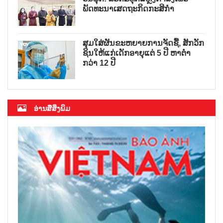
ພັດທະນາເສດຖະກິດກະສິກຳ
ສຸມໃສ່ຜັນຂະຫຍາຍການຈັດຊື້, ສັກວັກ
ຊິນໃຫ້ແກ່ເດັກອາຍຸແຕ່ 5 ປີ ຫາຕ່ຳ
ກວ່າ 12 ປີ
ອ່ານສື່ສິ່ງພິມ