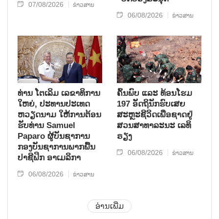
07/08/2026
ຂ່າວສານ
06/08/2026
ຂ່າວສານ
ທ່ານ ໂຕ​ເລິມ ເລ​ຂາ​ທິ​ການ​
ຄົ້ນ​ພົບ ແລະ ທ້ອນ​ໂຮມ
ໃຫຍ່, ປະ​ທານ​ປະ​ເທດ ​
197 ອັດ​ຖິ​ນັກ​ຮົບ​ເສຍ​
ຫວຽດ​ນາມ ໃຫ້​ການ​ຕ້ອນ​
ສະຫຼະ​ຊີ​ວິດ​ເພື່ອ​ຊາດ​ຢູ່​
ຮັບ​ທ່ານ Samuel
ສວນ​ສາ​ທາ​ລະ​ນະ ເລ​ທິ​
Paparo ຜູ້​ບັນ​ຊາ​ການ
ຣຽງ
ກອງ​ບັນ​ຊາ​ການພາກ​ພື້ນ​
06/08/2026
ຂ່າວສານ
ປາ​ຊີ​ຟິກ ອາ​ເມ​ລິ​ກາ
06/08/2026
ຂ່າວສານ
ອ່ານເພີ່ມ