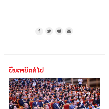
ບັນດາບົດຕໍ່ໄປ