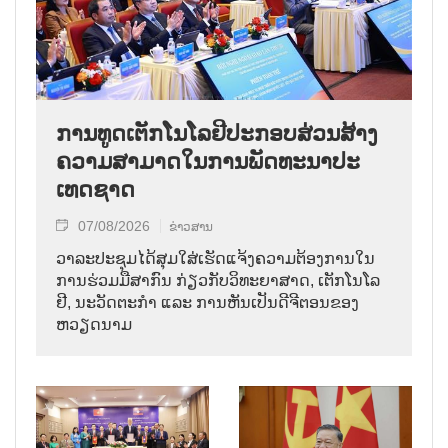
ການ​ທູດ​ເຕັກ​ໂນ​ໂລ​ຢີ​ປະ​ກອບ​ສ່ວນ​ສ້າງ​
ຄວາມ​ສາ​ມາດ​ໃນ​ການ​ພັດ​ທະ​ນາ​ປະ​
ເທດ​ຊາດ
07/08/2026
ຂ່າວສານ
ວາ​ລະ​ປະ​ຊຸມ​ໄດ້​ສຸມ​ໃສ່​ເຮັດ​ແຈ້ງ​ຄວາມ​ຕ້ອງ​ການ​ໃນ​
ການ​ຮ່ວມ​ມື​ສາ​ກົນ ກ່ຽວ​ກັບ​ວິ​ທະ​ຍາ​ສາດ, ເຕັກ​ໂນ​ໂລ​
ຢີ, ນະ​ວັດ​ຕະ​ກຳ ແລະ ການ​ຫັນ​ເປັນ​ດີ​ຈີ​ຕອນ​ຂອງ
ຫວຽດ​ນາມ