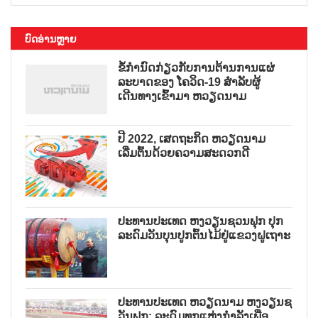
ບົດອ່ານຫຼາຍ
ຂໍ້ກຳນົດກ່ຽວກັບການຕ້ານການແຜ່
ລະບາດຂອງ ໂຄວິດ-19 ສຳລັບຜູ້
ເດີນທາງເຂົ້າມາ ຫວຽດນາມ
ປີ 2022, ເສດຖະກິດ ຫວຽດນາມ
ເລີ່ມຕົ້ນດ້ວຍຄວາມສະດວກດີ
ປະທານປະເທດ ຫງວຽນຊວນຟຸກ ປຸກ
ລະດົມວັນບຸນປູກຕົ້ນໄມ້ຢູ່ແຂວງຝູເຖາະ
ປະທານປະເທດ ຫວຽດນາມ ຫງວຽນຊ
ວັນຟຸກ: ລະດົມທຸກແຫຼ່ງກຳລັງເພື່ອ