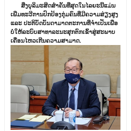
ສິ່ງບຸລິມະສິດສຳຄັນທີ່ສຸດໃນໄລຍະນີ້ແມ່ນ
ເພີ່ມທະວີການປົກປ້ອງກຸ່ມຄົນທີ່ມີຄວາມສ່ຽງສູງ
ແລະ ປະຕິບັດບັນດາມາດຕະການທີ່ຈຳເປັນເພື່ອ
ບໍ່ໃຫ້ລະບົບສາທາລະນະສຸກຕົກເຂົ້າສູ່ສະພາບ
ເຄື່ອນໄຫວເກີນຄວາມສາມາດ.