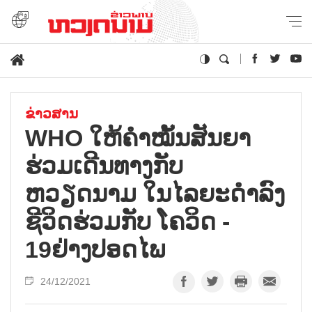
ຂ່າວສານ
WHO ໃຫ້ຄຳໝັ້ນສັນຍາ
ຮ່ວມເດີນທາງກັບ
ຫວຽດນາມ ໃນໄລຍະດຳລົງ
ຊີວິດຮ່ວມກັບ ໂຄວິດ -
19ຢ່າງປອດໄພ
24/12/2021