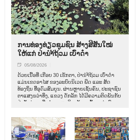
ການທ່ອງທ່ຽວຊຸມຊົນ ສ້າງສີສັນໃໝ່
ໃຫ້ແກ່ ປ່ານຳ້ຖ້ວມ ເບົ່າດ໋າ
05/08/2026
ດ້ວຍເນື້ອທີ່ ເກືອບ 30 ເຮັກຕາ, ປ່ານຳ້ຖ້ວມ ເບົ່າດ໋າ
ແມ່ນເຂດອາໄສ ຂອງລະບົບນິເວດ ພືດ ແລະ ສັດ
ທ້ອງຖິ່ນ ທີີ່ອຸດົມສົມບູນ. ຜ່ານຫຼາຍເຊັ່ນຄົນ, ປະຊາຊົນ
ຕາແສງຮວ່າທິ່ງ, ແຂວງ ດັກລັກ ໄດ້ມີຄວາມຕິດພັນກັບ
ປ່າດັ່ງກ່າວ ເພື່ອທຳມາຫາກິນ, ທັງຂຸດຄົ້ນ ແຫຼ່ງຜົນ
ປະໂຫຍດທາງນຳ້, ທັງປົກປັກຮັກສາ ປ່າ ເໝືອນດັ່ງ
ມໍລະດົກ ນິເວດ ອັນມີຄ່າ.