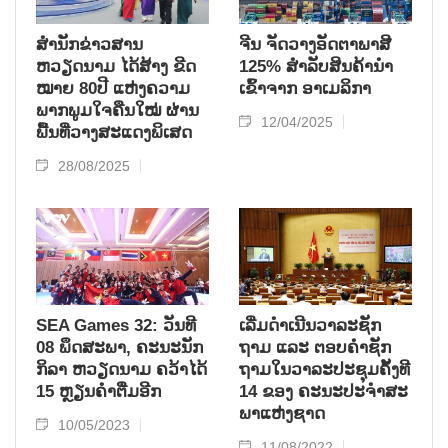
ສຳນັກຂ່າວສານ
ຈີນ ຈັດວາງອັດຕາພາສີ
ຫວຽດນາມ ໄດ້ສ້າງ ຂີດ
125% ສຳລັບສິນຄ້ານຳ
ໝາຍ 80ປີ ແຫ່ງຄວາມ
ເຂົ້າຈາກ ອາເມລິກາ
ພາກພູມໃຈຄືນໃໝ່ ຜ່ານ
12/04/2025
ພື້ນທີ່ວາງສະແດງພິເສດ
28/08/2025
SEA Games 32: ວັນທີ
ເລີ່ມ​ດຳ​ເນີນ​ວາ​ລະ​ຊັກ​
08 ພຶດສະພາ, ຄະນະນັກ
ຖາມ ແລະ ຕອບ​ຄຳ​ຊັກ​
ກິລາ ຫວຽດນາມ ຄວ້າໄດ້
ຖາມ​ໃນ​ວາ​ລະ​ປະ​ຊຸມ​ຄັ້ງ​ທີ
15 ຫຼຽນຄຳຕື່ມອີກ
14 ຂອງ ຄະ​ນະ​ປະ​ຈຳ​ສະ​
ພາ​ແຫ່ງ​ຊາດ
10/05/2023
11/08/2022