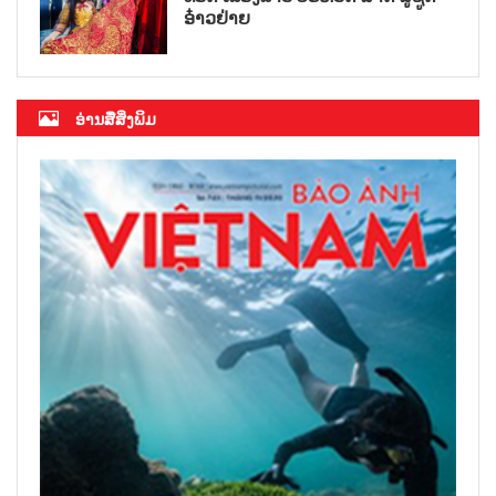
ອ໋າວຢ່າຍ
ອ່ານສື່ສິ່ງພິມ