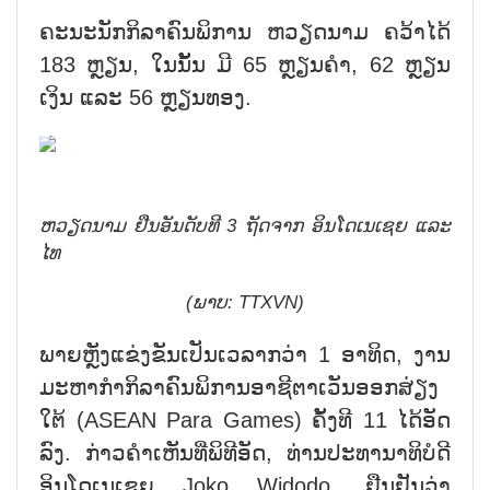
ຄະນະນັກກິລາຄົນພິການ ຫວຽດນາມ ຄວ້າໄດ້
183 ຫຼຽນ, ໃນນັ້ນ ມີ 65 ຫຼຽນຄຳ, 62 ຫຼຽນ
ເງິນ ແລະ 56 ຫຼຽນທອງ.
ຫວຽດນາມ ຢືນອັນດັບທີ 3 ຖັດຈາກ ອິນໂດເນເຊຍ ແລະ
ໄທ
(ພາບ: TTXVN)
ພາຍຫຼັງແຂ່ງຂັນເປັນເວລາກວ່າ 1 ອາທິດ, ງານ
ມະຫາກຳກິລາຄົນພິການອາຊີຕາເວັນອອກສ່ຽງ
ໃຕ້ (ASEAN Para Games) ຄັ້ງທີ 11 ໄດ້ອັດ
ລົງ. ກ່າວຄຳເຫັນທີ່ພິທີອັດ, ທ່ານປະທານາທິບໍດີ
ອິນໂດເນເຊຍ Joko Widodo, ຢືນຢັນວ່າ