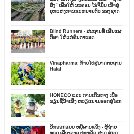
ສົ່ງ” ເພື່ອໃຫ້ ນະຄອນ ໂຮ່ຈີມິນ ເຂົ້າສູ່
ຍຸກແຫ່ງການຂະຫຍາຍຕົວ ຂອງຊາດ
Blind Runners - ສະຖານທີ່ ເຜີຍແຜ່
ກິລາ ໃຫ້ແກ່ຄົນຕາບອດ
Vinapharma: ກ້າວໄປສູ່ມາດຕະຖານ
Halal
HONECO ແລະ ການເດີນທາງ ເພື່ອ
ຂຽນຊື່ນ້ໍາເຜິ້ງ ຫວຽດນາມອອກສູ່ໂລກ
ນັກອອກແບບ ຫວູ໊ລານແອັງ - ຜູ້ຖ່າຍ
ທອດ ເລື່ອງລາວ ປະຫວັດ ສາດ ສູ່ຊູດ