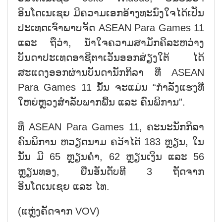
ອິນໂດເນເຊຍ ມີຄວາມເອກອ້າງທະນົງໃຈໄດ້ເປັນ
ປະເທດເຈົ້າພາບຈັດ ASEAN Para Games 11
ແລະ ຖືວ່າ, ນ້ຳໃຈຄວາມສາມັກຄີລະຫວ່າງ
ບັນດາປະເທດອາຊີຕາເວັນອອກສ່ຽງໃຕ້ ໄດ້
ສະແດງອອກຜ່ານບັນດານັກກິລາ ທີ່ ASEAN
Para Games 11 ນັ້ນ ຈະແມ່ນ “ກຳລັງແຮງທີ່
ໃຫຍ່ຫຼວງສຳລັບພາກພື້ນ ແລະ ຄົນພິການ”.
ທີ່ ASEAN Para Games 11, ຄະນະນັກກິລາ
ຄົນພິການ ຫວຽດນາມ ຄວ້າໄດ້ 183 ຫຼຽນ, ໃນ
ນັ້ນ ມີ 65 ຫຼຽນຄຳ, 62 ຫຼຽນເງິນ ແລະ 56
ຫຼຽນທອງ, ຢືນອັນດັບທີ 3 ຖັດຈາກ
ອິນໂດເນເຊຍ ແລະ ໄທ.
(ແຫຼ່ງຄັດຈາກ VOV)