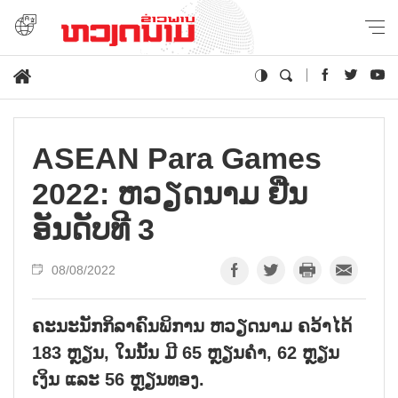
ASEAN Para Games
2022: ຫວຽດນາມ ຢືນ
ອັນດັບທີ 3
08/08/2022
ຄະນະນັກກິລາຄົນພິການ ຫວຽດນາມ ຄວ້າໄດ້
183 ຫຼຽນ, ໃນນັ້ນ ມີ 65 ຫຼຽນຄຳ, 62 ຫຼຽນ
ເງິນ ແລະ 56 ຫຼຽນທອງ.