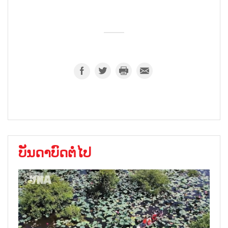
ບັນດາບົດຕໍ່ໄປ