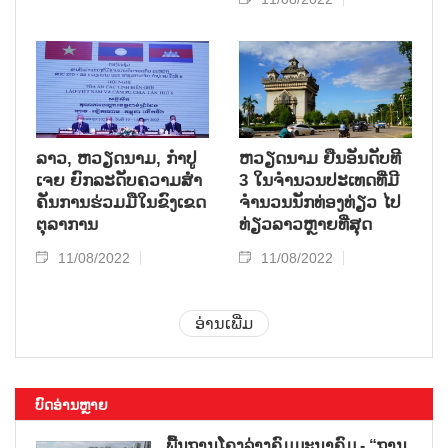
ລາວ, ຫວຽດ​ນາມ, ກຳ​ປູ​
ຫວຽດ​ນາມ ຢືນ​ອັນ​ດັບ​ທີ
ເຈຍ ຍົກ​ລະ​ດັບ​ຄວາມ​ສຳ​
3 ໃນ​ຈຳ​ນວນ​​ປະ​ເທດ​ທີ່​ມີ
ຄັນ​ການ​ຮ່ວມ​ມື​ໃນ​ຂົງ​ເຂດ​
ຈຳ​ນວນ​ນັກ​ທ່ອງ​ທ​່ຽວ ໄປ​
ຕຸ​ລາ​ການ
ທ່ຽວ​ລາວຫຼາຍ​ທີ່​ສຸດ
11/08/2022
11/08/2022
ອ່ານເພີ່ມ
ບົດອ່ານຫຼາຍ
ພື້ນຖານໂຄງລ່າງຄົມມະນາຄົມ - “ຖານ