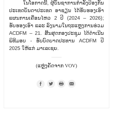
ໃນໂອກາດນີ້, ຜູ້ບັນຊາການກຳລັງປ້ອງກັນ
ປະເທດບັນດາປະເທດ ອາຊຽນ ໄດ້ຮັບຮອງເອົາ
ແຜນການເຄື່ອນໄຫວ 2 ປີ (2024 – 2026);
ຮັບຮອງເອົາ ແລະ ລົງນາມໃນຖະແຫຼງການຮ່ວມ
ACDFM – 21. ສິ້ນສຸດກອງປະຊຸມ ໄດ້ດຳເນີນ
ພິທີມອບ - ຮັບບົດບາດປະທານ ACDFM ປີ
2025 ໃຫ້ແກ່ ມາເລເຊຍ.
(ແຫຼ່ງຄັດຈາກ VOV)