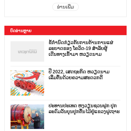
ອ່ານເພີ່ມ
ບົດອ່ານຫຼາຍ
ຂໍ້ກຳນົດກ່ຽວກັບການຕ້ານການແຜ່
ລະບາດຂອງ ໂຄວິດ-19 ສຳລັບຜູ້
ເດີນທາງເຂົ້າມາ ຫວຽດນາມ
ປີ 2022, ເສດຖະກິດ ຫວຽດນາມ
ເລີ່ມຕົ້ນດ້ວຍຄວາມສະດວກດີ
ປະທານປະເທດ ຫງວຽນຊວນຟຸກ ປຸກ
ລະດົມວັນບຸນປູກຕົ້ນໄມ້ຢູ່ແຂວງຝູເຖາະ