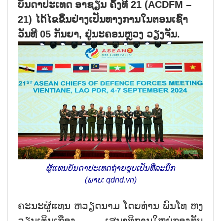
ບັນດາປະເທດ ອາຊຽນ ຄັ້ງທີ 21 (ACDFM –
21) ໄດ້ໄຂຂຶ້ນຢ່າງເປັນທາງການໃນຕອນເຊົ້າ
ວັນທີ 05 ກັນຍາ, ຢູ່ນະຄອນຫຼວງ ວຽງຈັນ.
ຜູ້ແທນບັນດາປະເທດຖ່າຍຮູບເປັນທີ່ລະນຶກ
(ພາບ: qdnd.vn)
ຄະນະຜູ້ແທນ ຫວຽດນາມ ໂດຍທ່ານ ພົນໂທ ຫງ
ວຽນເຕິນເກືອງ, ເສນາທິການໃຫຍ່ກອງທັບ