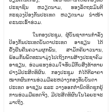
ປະຊາຊົນ ຫວຽດນາມ, ຮອງລັດຖະມົນຕີ
ກະຊວງປ້ອງກັນປະເທດ ຫວຽດນາມ ນຳໜ້າ
ຄະນະເຂົ້າຮ່ວມ.
ໃນກອງປະຊຸມ, ຜູ້ບັນຊາການກຳລັງ
ປ້ອງກັນປະເທດບັນດາປະເທດ ອາຊຽນ ໄດ້
ຢັ້ງຢືນຄືນຄວາມຜູກພັນ, ສາມັກຄີຍາວນານ,
ພ້ອມກັນພັດທະນາມຸ່ງໄປເຖິງການສ້າງປະຊາຄົມ
ອາຊຽນ, ຮ່ວມແຮງຮ່ວມໃຈຮັບມືກັບສິ່ງທ້າທາຍ
ຢ່າງມີປະສິດທິຜົນ. ກອງປະຊຸມ ກໍໄດ້ຕີລາຄາ
ໝາກຜົນການຮ່ວມມືລະຫວ່າງກອງທັບບັນດາ
ປະເທດ ອາຊຽນ ແລະ ວາງອອກກຳນົດທິດຊຸກຍູ້
ການຮ່ວມມືແທດຈິງ, ມີປະສິດທິຜົນໃນໄລຍະຈະ
ມາເຖິງ.