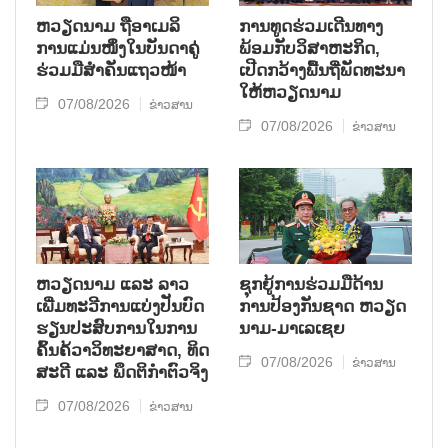
ຫ​ວຽດ​ນາມ ຖື​ອາ​ເມ​ລິ​
ການ​ທູດ​ຮ່ວມ​ເດີນ​ທາງ​
ການ​ແມ່ນ​ໜຶ່ງ​ໃນ​ບັນ​ດາ​ຄູ່​
ພ້ອມກັບ​ວິ​ສາ​ຫະ​ກ​ິດ,
ຮ່ວມ​ມື​ສຳ​ຄັນ​ແຖວ​ໜ້າ
ເປີດກວ້າງ​ພື້ນ​ຖີ່​ພັດ​ທະ​ນາ​
ໃຫ້​ຫວຽດ​ນາມ
07/08/2026
ຂ່າວສານ
07/08/2026
ຂ່າວສານ
ຫວຽດ​ນາມ ແລະ ລາວ​
ຊຸກ​ຍູ້​ການ​ຮ່ວມ​ມື​ດ້ານ​
ເພີ່ມ​ທະ​ວີ​ການ​ແບ່​ງ​ປັນ​ບົດ​
ການ​ປ້ອງ​ກັນ​ຊາດ ຫວຽດ​
ຮຽນ​ປະ​ສົບ​ການ​ໃນ​ການ​
ນາມ-ມາ​ເລ​ເຊຍ
ຄົ້ນ​ຄ້​ວາ​ວິ​ທະ​ຍາ​ສາດ, ທິດ​
07/08/2026
ຂ່າວສານ
ສະ​ດີ ແລະ ພຶດ​ຕິ​ກຳຕົວ​ຈິງ
07/08/2026
ຂ່າວສານ