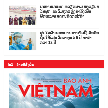
ປະທານປະເທດ ຫວຽດນາມ ຫງວຽນຊ
ວັນຟຸກ: ລະດົມທຸກແຫຼ່ງກຳລັງເພື່ອ
ພັດທະນາເສດຖະກິດກະສິກຳ
ສຸມໃສ່ຜັນຂະຫຍາຍການຈັດຊື້, ສັກວັກ
ຊິນໃຫ້ແກ່ເດັກອາຍຸແຕ່ 5 ປີ ຫາຕ່ຳ
ກວ່າ 12 ປີ
ອ່ານສື່ສິ່ງພິມ