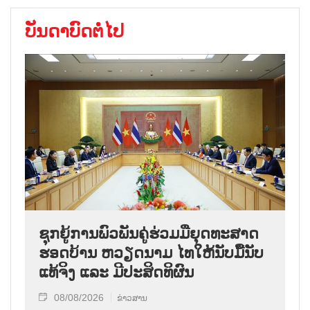
ບັນດາບົດຕໍ່ໄປ
ຊຸກ​ຍູ້​ການ​ພົວ​ພັນ​ຄູ່​ຮ່ວມ​ມື​ຍຸດ​ທະ​ສາດ​
ຮອດ​ບ້ານ ຫວຽດ​ນາມ ໄທ​ໃຫ້​ນັບ​ມື້​ນັບ​
ແທ້​ຈິງ ແລະ ມີ​ປະ​ສິດ​ທິ​ຜົນ
08/08/2026
ຂ່າວສານ