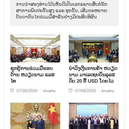
ການ​ນຳ​ສອງ​ທ່ານ​ໄດ້​ເຫັນ​ດີ​ເປັນ​ເອ​ກະ​ພາບ​ສືບ​ຕໍ່​ຮັກ​
ສາ​ການ​ພົບ​ປະ​ຂັ້ນ​ສູງ ແລະ ທຸກ​ຂັ້ນ, ເສີມ​ຂະ​ຫຍາຍ​
ບັນ​ດາ​ກົນ​ໄກ​ຮ່ວມ​ມື​ສຳ​ຄັນ​ຢ່າງ​ມີ​ປະ​ສິດ​ທິ​ຜົນ
ຊຸກຍູ້ການຮ່ວມມືຮອບ
ນຳ​ວົງ​ເງິນ​ການ​ຄ້າ ຫວຽດ​
ດ້ານ ຫວຽດນາມ ແລະ
ນາມ ມາ​ເລ​ເຊຍ​ບັນ​ລຸ​ລະ​
ໄທ
ດັບ 20 ຕື້ USD ໂດຍ​ໄວ
07/08/2026
07/08/2026
ຂ່າວສານ
ຂ່າວສານ