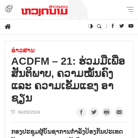
ຂ່າວສານ
ACDFM – 21: ຮ່ວມ​ມື​ເພື່ອ​
ສັນ​ຕິ​ພາບ, ຄ​ວາມ​ໝັ້ນ​ຄົງ
ແລະ ຄວາມ​ເຂັ້ມ​ແຂງ ອາ​
ຊຽນ
06/09/2024
ກອງປະຊຸມຜູ້ບັນຊາການກຳລັງປ້ອງກັນປະເທດ