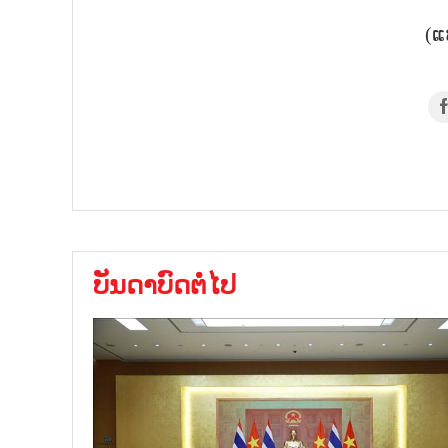
(ແ
ບັນດາບົດຕໍ່ໄປ