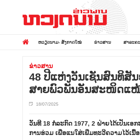
ຫວຽດນາມ- ສັງກາດໃໝ່
ຂ່າວສານ
ສາລະຄະ
ຂ່າວສານ
48 ປີແຫ່ງວັນເຊັນສົນທິ
ສາຍພົວພັນອັນສະໜິດແໜ
18/07/2025
ວັນທີ 18 ກໍລະກົດ 1977, 2 ຝ່າຍໄດ້ເປັນ
ການຮ່ວມ ເພື່ອແນໃສ່ເພີ່ມທະວີຄວາມໄວ້ເນ