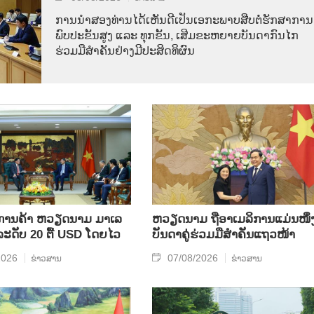
ການ​ນຳ​ສອງ​ທ່ານ​ໄດ້​ເຫັນ​ດີ​ເປັນ​ເອ​ກະ​ພາບ​ສືບ​ຕໍ່​ຮັກ​ສາ​ການ​
ພົບ​ປະ​ຂັ້ນ​ສູງ ແລະ ທຸກ​ຂັ້ນ, ເສີມ​ຂະ​ຫຍາຍ​ບັນ​ດາ​ກົນ​ໄກ​
ຮ່ວມ​ມື​ສຳ​ຄັນ​ຢ່າງ​ມີ​ປະ​ສິດ​ທິ​ຜົນ
ິນ​ການ​ຄ້າ ຫວຽດ​ນາມ ມາ​ເລ​
ຫ​ວຽດ​ນາມ ຖື​ອາ​ເມ​ລິ​ການ​ແມ່ນ​ໜຶ່ງ
​ລະ​ດັບ 20 ຕື້ USD ໂດຍ​ໄວ
ບັນ​ດາ​ຄູ່​ຮ່ວມ​ມື​ສຳ​ຄັນ​ແຖວ​ໜ້າ
2026
07/08/2026
ຂ່າວສານ
ຂ່າວສານ