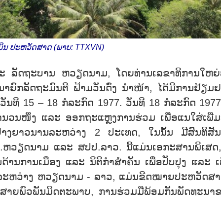
ຈີມິນ ປະຫວັດສາດ (ພາບ: TTXVN)
ກ ແລະ ລັດຖະບານ ຫວຽດນາມ, ໂດຍທ່ານເລຂາທິການໃຫຍ່
ົກລັດຖະມົນຕີ ຟ້າມວັນດົ່ງ ນຳໜ້າ, ໄດ້ມີການຢ້ຽມ
ນທີ 15 – 18 ກໍລະກົດ 1977. ວັນທີ 18 ກໍລະກົດ 1977
ຳນວນໜຶ່ງ ແລະ ອອກຖະແຫຼງການຮ່ວມ ເພື່ອແນໃສ່ເພີ່
ືຢ່າງຍາວນານລະຫວ່າງ 2 ປະເທດ, ໃນນັ້ນ ມີສົນທິສັ
ຫວຽດນາມ ແລະ ສປປ.ລາວ. ນີ້ແມ່ນເອກະສານພິເສດ,
ານການເມືອງ ແລະ ນິຕິກຳສຳຄັນ ເພື່ອປັບປຸງ ແລະ ເພ
ດລະຫວ່າງ ຫວຽດນາມ - ລາວ, ແມ່ນຂີດໝາຍປະຫວັດສາດ
ໃນສາຍພົວພັນມິດຕະພາບ, ການຮ່ວມມືພ້ອມກັນພັດທະນາ