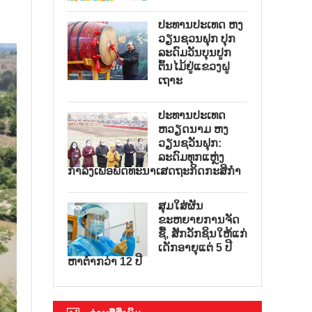
ປະທານປະເທດ ຫງ
ວຽນຊວນຟຸກ ປຸກ
ລະດົມວັນບຸນປູກ
ຕົ້ນໄມ້ຢູ່ແຂວງຝູ
ເຖາະ
ປະທານປະເທດ
ຫວຽດນາມ ຫງ
ວຽນຊວັນຟຸກ:
ລະດົມທຸກແຫຼ່ງ
ກຳລັງເພື່ອພັດທະນາເສດຖະກິດກະສິກຳ
ສຸມໃສ່ຜັນ
ຂະຫຍາຍການຈັດ
ຊື້, ສັກວັກຊິນໃຫ້ແກ່
ເດັກອາຍຸແຕ່ 5 ປີ
ຫາຕ່ຳກວ່າ 12 ປີ