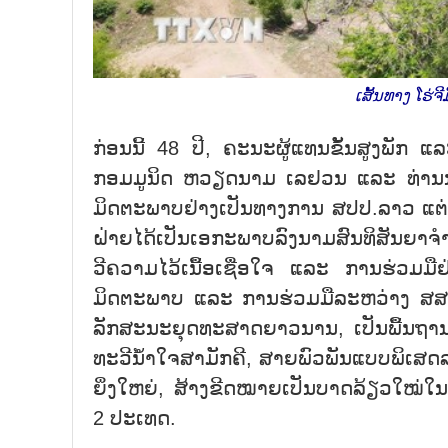
ເສັ້ນທາງ ໂຮ່
ກ່ອນນີ້ 48 ປີ, ຄະນະຜູ້ແທນຂັ້ນສູງພັ
ກອມມູນິດ ຫວຽດນາມ ເລຢວນ ແລະ ທ່ານນາຍ
ມິດຕະພາບຢ່າງເປັນທາງການ ສປປ.ລາວ ແຕ່ວັ
ຝ່າຍໄດ້ເປັນເອກະພາບລົງນາມສົນທິສັນຍາຈ
ວີຄວາມໄວ້ເນື້ອເຊື່ອໃຈ ແລະ ການຮ່ວມມ
ມິດຕະພາບ ແລະ ການຮ່ວມມືລະຫວ່າງ ສສ.
ລັກສະນະຍຸດທະສາດຍາວນານ, ເປັນພື້ນຖານດ້
ທະວີນ້ຳໃຈສາມັກຄີ, ສາຍພົວພັນແບບພິເສ
ຍິ່ງໃຫຍ່, ສ້າງຂີດໝາຍເປັນບາດລ້ຽວໃໝ່
2 ປະເທດ.