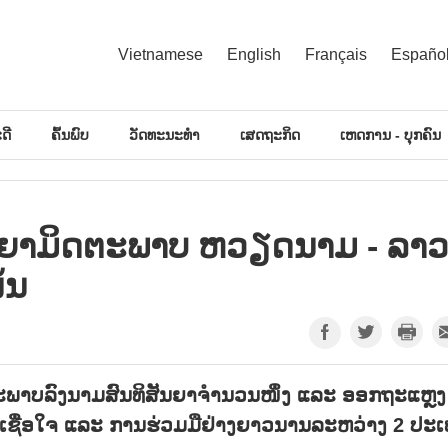
Vietnamese
English
Français
Españo
ດີ
ຄົ້ນພົບ
ວັດທະນະທຳ
ເສດຖະກິດ
ເຫດການ - ບຸກຄົນ
ສັນຍາມິດຕະພາບ ຫວຽດນາມ - ລາວ
້ນ
ເອກະພາບລົງນາມສົນທິສັນຍາຈຳນວນໜຶ່ງ ແລະ ອອກຖະແຫຼງ
ື້ອເຊື່ອໃຈ ແລະ ການຮ່ວມມືຢ່າງຍາວນານລະຫວ່າງ 2 ປະ