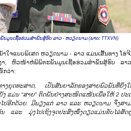
ິຕະພັນມູນເຊື້ອຮ່ວມສຳພັນສູ້ຮົບ ລາວ - ຫວຽດນາມ (ພາບ: TTXVN)
ດໃນນ້ຳໃຈແບບພິເສດ ຫວຽດນາມ - ລາວ ແມ່ນເສັ້ນທາງ ໂຮ່ຈີ
, ຫົວໜ້າຫໍພິພິຕະພັນມູນເຊື້ອຮ່ວມສຳພັນສູ້ຮົບ ລາ
ັກວ່າ:
ນທາງຍຸດທະສາດ, ເປັນສັນຍາລັກຂອງສາຍພົວພັນທີ່ຍິ່ງໃ
ຍັງ ແມ່ນ “ສາຍ” ຕິດພັນຢ່າງສະໜິດແໜ້ນເພື່ອໃຫ້ 2 ປະ
ໄປອີກດ້ວຍ. ມີພຽງແຕ່ ລາວ ແລະ ຫວຽດນາມ ຈຶ່ງສາ
ນ ແລະ ມຸ່ງໄປເຖິງຈຸດປະສົງໜຶ່ງດຽວແມ່ນຂັບໄລ່ສັດຕ