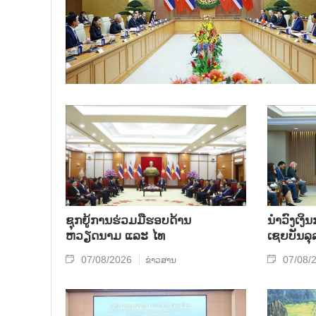
ຊຸກຍູ້ການຮ່ວມມືຮອບດ້ານ
ນຳ​ວົງ​ເງ
ຫວຽດນາມ ແລະ ໄທ
ເຊຍ​ບັນ​ລຸ
07/08/2026
07/08/
ຂ່າວສານ