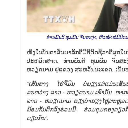
ທ່ານພັນຕີ ຫຸມພັນ ຈັນສະງ່າ, ຫົວໜ້າຫໍພິພ
ໜຶ່ງໃນບັນດາສັນຍາລັກທີ່ມີຊີວິດຊີວາທີ່ສຸ
ປະຫວັດສາດ. ທ່ານພັນຕີ ຫຸມພັນ ຈັນສະງ່າ
ຫວຽດນາມ ຢູ່ແຂວງ ສະຫວັນນະເຂດ, ເນັ້ນໜ
“ເສັ້ນທາງ ໂຮ່ຈີມິນ ບໍ່ພຽງແຕ່ແມ່ນເສັ້
ລະຫວ່າງ ລາວ - ຫວຽດນາມ ເທົ່ານັ້ນ, ຫາກ
ລາວ - ຫວຽດນາມ ຮຽງບ່າຮຽງໄຫຼ່ຕະຫຼອດ
ພ້ອມກັນຕົກລົງຮ່ວມມື, ຮ່ວມຂຸມຄອງດຽວກັ
ດຽວກັນ”.