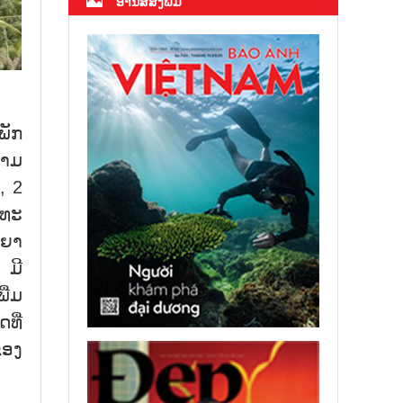
ອ່ານສື່ສິ່ງພິມ
ພັກ
ຢາມ
, 2
ມທະ
ນຍາ
 ມີ
ີ່ມ
ທີ່
ຂອງ