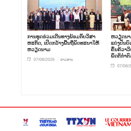
ການ​ທູດ​ຮ່ວມ​ເດີນ​ທາງ​ພ້ອມກັບ​ວິ​ສາ​
ຫວຽດ​ນາມ 
ຫະ​ກ​ິດ, ເປີດກວ້າງ​ພື້ນ​ຖີ່​ພັດ​ທະ​ນາ​ໃຫ້​
ແບ່​ງ​ປັນ​
ຫວຽດ​ນາມ
ຄົ້ນ​ຄ້​ວາ
ພຶດ​ຕິ​ກຳຕົ
07/08/2026
ຂ່າວສານ
07/08/