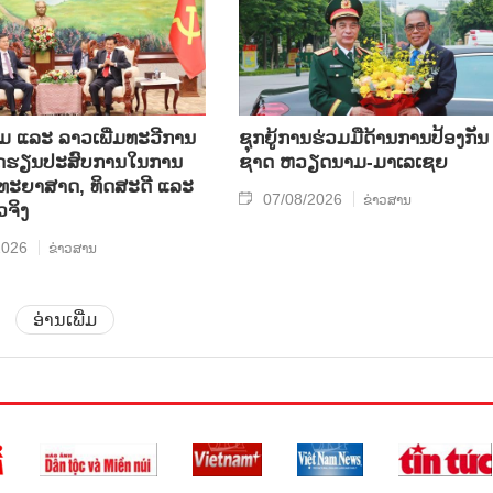
ແລະ ລາວ​ເພີ່ມ​ທະ​ວີ​ການ​
ຊຸກ​ຍູ້​ການ​ຮ່ວມ​ມື​ດ້ານ​ການ​ປ້ອງ​ກັນ​
ບົດ​ຮຽນ​ປະ​ສົບ​ການ​ໃນ​ການ​
ຊາດ ຫວຽດ​ນາມ-ມາ​ເລ​ເຊຍ
​ວິ​ທະ​ຍາ​ສາດ, ທິດ​ສະ​ດີ ແລະ
07/08/2026
ຂ່າວສານ
ວ​ຈິງ
2026
ຂ່າວສານ
ອ່ານເພີ່ມ