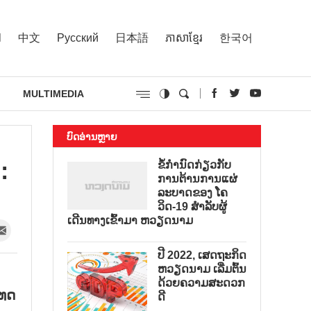
l
中文
Русский
日本語
ភាសាខ្មែរ
한국어
MULTIMEDIA
ບົດອ່ານຫຼາຍ
:
ຂໍ້ກຳນົດກ່ຽວກັບ
ການຕ້ານການແຜ່
ລະບາດຂອງ ໂຄ
ວິດ-19 ສຳລັບຜູ້
ເດີນທາງເຂົ້າມາ ຫວຽດນາມ
ປີ 2022, ເສດຖະກິດ
ຫວຽດນາມ ເລີ່ມຕົ້ນ
ດ້ວຍຄວາມສະດວກ
ເທດ
ດີ