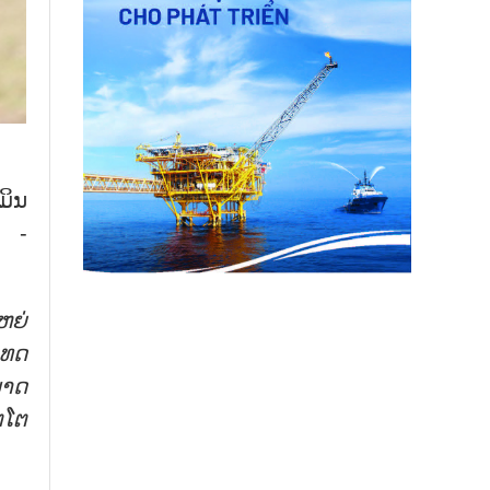
ມິນ
ວ -
ຫຍ່
ເທດ
ມາດ
ູໂຕ