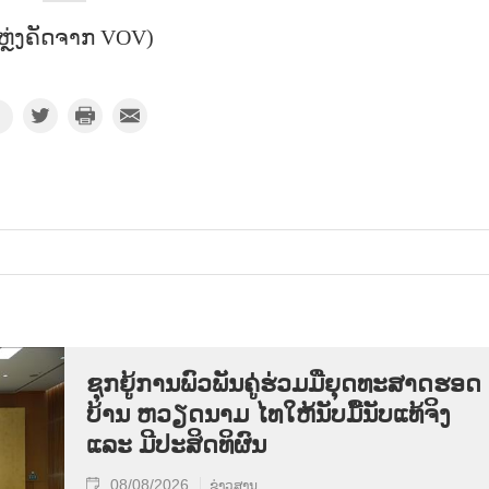
ຫຼ່ງຄັດຈາກ VOV)
ຊຸກ​ຍູ້​ການ​ພົວ​ພັນ​ຄູ່​ຮ່ວມ​ມື​ຍຸດ​ທະ​ສາດ​ຮອດ​
ບ້ານ ຫວຽດ​ນາມ ໄທ​ໃຫ້​ນັບ​ມື້​ນັບ​ແທ້​ຈິງ
ແລະ ມີ​ປະ​ສິດ​ທິ​ຜົນ
08/08/2026
ຂ່າວສານ