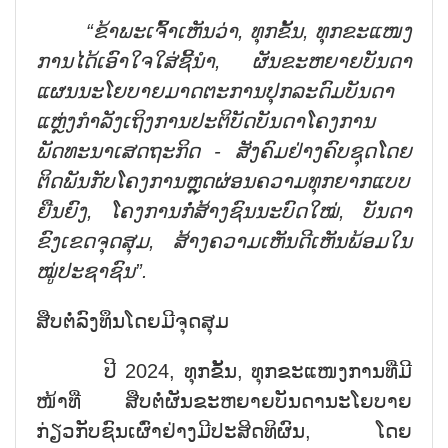
“ຂ້າພະເຈົ້າເຫັນວ່າ, ທຸກຂັ້ນ, ທຸກຂະແໜງ
ການໄດ້ເອົາໃຈໃສ່ຊີ້ນຳ, ຜັນຂະຫຍາຍບັນດາ
ແຜນນະໂຍບາຍມາດຕະການປຸກລະດົມບັນດາ
ແຫຼ່ງກຳລັງເຖິງການປະຕິບັດບັນດາໂຄງການ
ພັດທະນາເສດຖະກິດ - ສັງຄົມຢ່າງຄົບຊຸດໂດຍ
ຕິດພັນກັບໂຄງການຫຼຸດຜ່ອນຄວາມທຸກຍາກແບບ
ຍືນຍົງ, ໂຄງການກໍ່ສ້າງຊົນນະບົດໃໝ່, ບັນດາ
ຂົງເຂດຈຸດສຸມ, ສ້າງຄວາມເຫັນດີເຫັນພ້ອມໃນ
ໝູ່ປະຊາຊົນ”.
ສືບຕໍ່ລົງທຶນໂດຍມີຈຸດສຸມ
ປີ 2024, ທຸກຂັ້ນ, ທຸກຂະແໜງການທີ່ມີ
ໜ້າທີ່ ສືບຕໍ່ຜັນຂະຫຍາຍບັນດານະໂຍບາຍ
ກ່ຽວກັບຊົນເຜົ່າຢ່າງມີປະສິດທິຜົນ, ໂດຍ