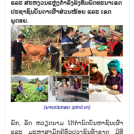
ແລະ ສະຫງວນແຫຼ່ງກຳລັງລົງທຶນພັດທະນາເຂດ
ປະຊາຊົນບັນດາເຜົ່າສ່ວນໜ້ອຍ ແລະ ເຂດ
ພູດອຍ.
(ພາບປະກອບ: qdnd.vn)
ພັກ, ລັດ ຫວຽດນາມ ໄດ້ກຳນົດບັນຫາຊົນເຜົ່າ
ແລະ ມະຫາສາມັກຄີທົ່ວປວງຊົນທັງຊາດ ມີທີ່