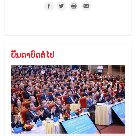
ບັນດາບົດຕໍ່ໄປ