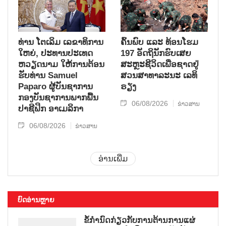
ທ່ານ ໂຕ​ເລິມ ເລ​ຂາ​ທິ​ການ​
ຄົ້ນ​ພົບ ແລະ ທ້ອນ​ໂຮມ
ໃຫຍ່, ປະ​ທານ​ປະ​ເທດ ​
197 ອັດ​ຖິ​ນັກ​ຮົບ​ເສຍ​
ຫວຽດ​ນາມ ໃຫ້​ການ​ຕ້ອນ​
ສະຫຼະ​ຊີ​ວິດ​ເພື່ອ​ຊາດ​ຢູ່​
ຮັບ​ທ່ານ Samuel
ສວນ​ສາ​ທາ​ລະ​ນະ ເລ​ທິ​
Paparo ຜູ້​ບັນ​ຊາ​ການ
ຣຽງ
ກອງ​ບັນ​ຊາ​ການພາກ​ພື້ນ​
06/08/2026
ຂ່າວສານ
ປາ​ຊີ​ຟິກ ອາ​ເມ​ລິ​ກາ
06/08/2026
ຂ່າວສານ
ອ່ານເພີ່ມ
ບົດອ່ານຫຼາຍ
ຂໍ້ກຳນົດກ່ຽວກັບການຕ້ານການແຜ່