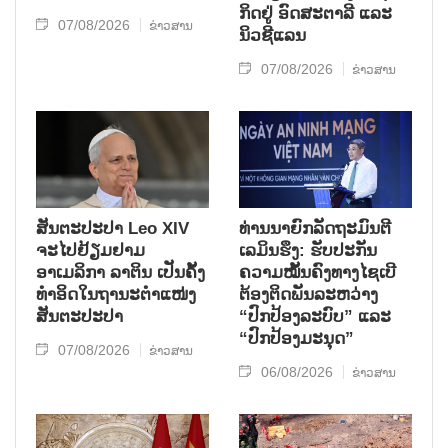
ກິດ​ຢູ່ ອົດ​ສະ​ຕາ​ລີ ແລະ
07/08/2026
ຂ່າວສານ
ນິວ​ຊີ​ແລນ
07/08/2026
ຂ່າວສານ
ສັນຕະປະປາ Leo XIV
ທ່ານນາຍົກລັດຖະມົນຕີ
ຈະໄປຢ້ຽມຢາມ
ເລມິນຮຶງ: ຮັບປະກັນ
ອາເມລິກາ ລາຕິນ ເປັນຄັ້ງ
ຄວາມໝັ້ນຄົງທາງໄຊເບີ
ທຳອິດໃນຖານະຕຳແໜ່ງ
ຕ້ອງຕິດພັນລະຫວ່າງ
ສັນຕະປະປາ
“ປົກປ້ອງລະບົບ” ແລະ
“ປົກປ້ອງມະນຸດ”
07/08/2026
ຂ່າວສານ
06/08/2026
ຂ່າວສານ