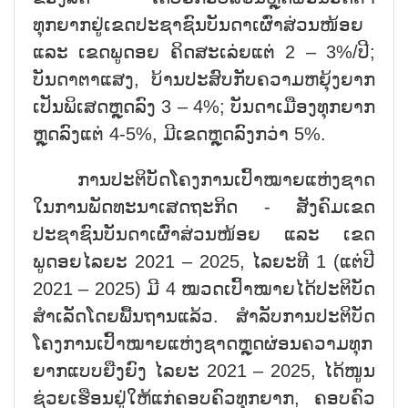
ທຸກຍາກຢູ່ເຂດປະຊາຊົນບັນດາເຜົ່າສ່ວນໜ້ອຍ
ແລະ ເຂດພູດອຍ ຄິດສະເລ່ຍແຕ່ 2 – 3%/ປີ;
ບັນດາຕາແສງ, ບ້ານປະສົບກັບຄວາມຫຍຸ້ງຍາກ
ເປັນພິເສດຫຼຸດລົງ 3 – 4%; ບັນດາເມືອງທຸກຍາກ
ຫຼຸດລົງແຕ່ 4-5%, ມີເຂດຫຼຸດລົງກວ່າ 5%.
ການປະຕິບັດໂຄງການເປົ້າໝາຍແຫ່ງຊາດ
ໃນການພັດທະນາເສດຖະກິດ - ສັງຄົມເຂດ
ປະຊາຊົນບັນດາເຜົ່າສ່ວນໜ້ອຍ ແລະ ເຂດ
ພູດອຍໄລຍະ 2021 – 2025, ໄລຍະທີ 1 (ແຕ່ປີ
2021 – 2025) ມີ 4 ໝວດເປົ້າໝາຍໄດ້ປະຕິບັດ
ສຳເລັດໂດຍພື້ນຖານແລ້ວ. ສຳລັບການປະຕິບັດ
ໂຄງການເປົ້າໝາຍແຫ່ງຊາດຫຼຸດຜ່ອນຄວາມທຸກ
ຍາກແບບຍືງຍົງ ໄລຍະ 2021 – 2025, ໄດ້ໜູນ
ຊ່ວຍເຮືອນຢູ່ໃຫ້ແກ່ຄອບຄົວທຸກຍາກ, ຄອບຄົວ