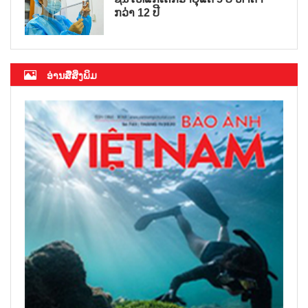
ກວ່າ 12 ປີ
ອ່ານສື່ສິ່ງພິມ