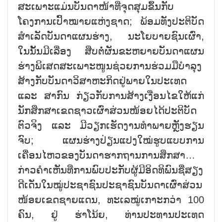
ສະເພາະແມ່ນບັນດາໜ້າທີ່ຈຸດສຸມຂຶ້ນກັບ
ໂຄງການເປົ້າໝາຍແຫ່ງຊາດ; ພ້ອມທັງປະຕິບັດ
ສຳເລັດບັນດາແຜນຮ່າງ, ນະໂຍບາຍຊົນເຜົ່າ,
ໃນນັ້ນມີເລື່ອງ ສືບຕໍ່ຜັນຂະຫຍາຍບັນດາແຜນ
ຮ່າງພິເສດສະເພາະໜູນຊ່ວຍການຮ່ວມມືບຳລຸງ
ສ້າງກັບບັນດາວິສາຫະກິດຢູ່ພາຍໃນປະເທດ
ແລະ ສາກົນ ກ່ຽວກັບການສ້າງເງື່ອນໄຂໃຫ້ແກ່
ນັກສຶກສາເຂດຊາວເຜົ່າສ່ວນໜ້ອຍໄດ້ປະຕິບັດ
ຕົວຈິງ ແລະ ມີວຽກເຮັດງານທຳພາຍຫຼັງຮຽນ
ຈົບ; ແຜນຮ່າງປ່ຽນແປງໃໝ່ຮູບແບບການ
ເຄື່ອນໄຫວຂອງບັນດາຮາກຖານການສຶກສາ…
ກ່າວຄຳເຫັນທີ່ການພົບປະກັບຜູ້ມີອິດທິພົນຊື່ສຽງ
ດີເດັ່ນໃນໝູ່ປະຊາຊົນປະຊາຊົນບັນດາເຜົ່າສ່ວນ
ໜ້ອຍເຂດຊາຍແດນ, ທະເລໝູ່ເກາະກວ່າ 100
ຄົນ, ຢູ່ ຮ່າໂນ້ຍ, ທ່ານປະທານປະເທດ