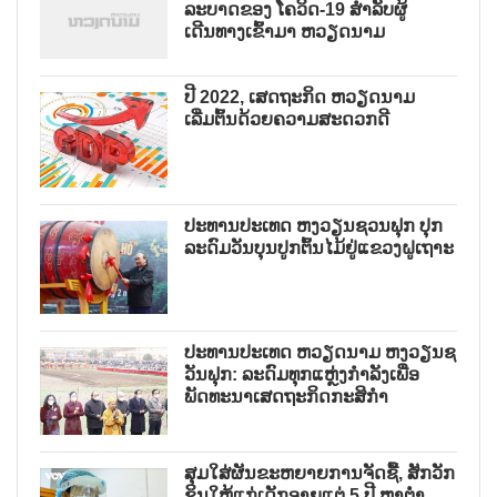
ລະບາດຂອງ ໂຄວິດ-19 ສຳລັບຜູ້
ເດີນທາງເຂົ້າມາ ຫວຽດນາມ
ປີ 2022, ເສດຖະກິດ ຫວຽດນາມ
ເລີ່ມຕົ້ນດ້ວຍຄວາມສະດວກດີ
ປະທານປະເທດ ຫງວຽນຊວນຟຸກ ປຸກ
ລະດົມວັນບຸນປູກຕົ້ນໄມ້ຢູ່ແຂວງຝູເຖາະ
ປະທານປະເທດ ຫວຽດນາມ ຫງວຽນຊ
ວັນຟຸກ: ລະດົມທຸກແຫຼ່ງກຳລັງເພື່ອ
ພັດທະນາເສດຖະກິດກະສິກຳ
ສຸມໃສ່ຜັນຂະຫຍາຍການຈັດຊື້, ສັກວັກ
ຊິນໃຫ້ແກ່ເດັກອາຍຸແຕ່ 5 ປີ ຫາຕ່ຳ