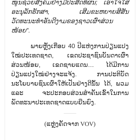
ໜູນຊ່ວຍສັງຄົມຢ່າງມີປະສິດທິຜົນ; ເອົາໃຈໃສ່
ອະນຸລັກຮັກສາ, ເສີມຂະຫຍາຍສີສັນ
ວັດທະນະທຳອັນດີງາມຂອງຊາວເຜົ່າສ່ວນ
ໜ້ອຍ”.
ພາຍຫຼັງເກືອບ 40 ປີແຫ່ງການປ່ຽນແປງ
ໃໝ່ປະເທດຊາດ, ເຂດປະຊາຊົນບັນດາເຜົ່າ
ສ່ວນໜ້ອຍ, ເຂດຊາຍແດນ… ໄດ້ມີການ
ປ່ຽນແປງໃໝ່ຢ່າງຈະແຈ້ງ. ການປະຕິບັດ
ນະໂຍບາຍຊົນເຜົ່າໃຫ້ເປັນຢ່າງດີນັ້ນ ໄດ້, ພວມ
ແລະ ຈະປະກອບສ່ວນສຳຄັນເຂົ້າໃນການ
ພັດທະນາປະເທດຊາດແບບຍືນຍົງ.
(ແຫຼ່ງຄັດຈາກ VOV)