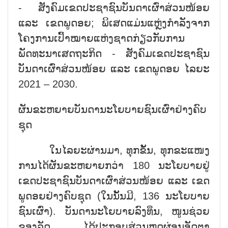
- ສັງຄົມເຂດປະຊາຊົນບັນດາເຜົ່າສ່ວນໜ້ອຍ
ແລະ ເຂດພູດອຍ; ພິເສດແມ່ນແຫຼ່ງກຳລັງຈາກ
ໂຄງການເປົ້າໝາຍແຫ່ງຊາດກ່ຽວກັບການ
ພັດທະນາເສດຖະກິດ - ສັງຄົມເຂດປະຊາຊົນ
ບັນດາເຜົ່າສ່ວນໜ້ອຍ ແລະ ເຂດພູດອຍ ໄລຍະ
2021 – 2030.
ຜັນຂະຫຍາຍບັນດານະໂຍບາຍຊົນເຜົ່າຢ່າງຄົບ
ຊຸດ
ໃນໄລຍະຜ່ານມາ, ທຸກຂັ້ນ, ທຸກຂະແໜງ
ການໄດ້ຜັນຂະຫຍາຍກວ່າ 180 ນະໂຍບາຍຢູ່
ເຂດປະຊາຊົນບັນດາເຜົ່າສ່ວນໜ້ອຍ ແລະ ເຂດ
ພູດອຍຢ່າງຄົບຊຸດ (ໃນນັ້ນມີ, 136 ນະໂຍບາຍ
ຊົນເຜົ່າ). ບັນດານະໂຍບາຍລົງທຶນ, ໜູນຊ່ວຍ
ຂອງລັດ ໄດ້ປະກອບສ່ວນຫຼຸດຜ່ອນອັດຕາ