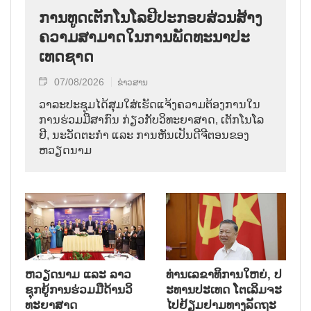
ການ​ທູດ​ເຕັກ​ໂນ​ໂລ​ຢີ​ປະ​ກອບ​ສ່ວນ​ສ້າງ​
ຄວາມ​ສາ​ມາດ​ໃນ​ການ​ພັດ​ທະ​ນາ​ປະ​
ເທດ​ຊາດ
07/08/2026
ຂ່າວສານ
ວາ​ລະ​ປະ​ຊຸມ​ໄດ້​ສຸມ​ໃສ່​ເຮັດ​ແຈ້ງ​ຄວາມ​ຕ້ອງ​ການ​ໃນ​
ການ​ຮ່ວມ​ມື​ສາ​ກົນ ກ່ຽວ​ກັບ​ວິ​ທະ​ຍາ​ສາດ, ເຕັກ​ໂນ​ໂລ​
ຢີ, ນະ​ວັດ​ຕະ​ກຳ ແລະ ການ​ຫັນ​ເປັນ​ດີ​ຈີ​ຕອນ​ຂອງ
ຫວຽດ​ນາມ
ຫວຽດ​ນາມ ແລະ ລາວ​
ທ່ານ​ເລ​ຂາ​ທິ​ການ​ໃຫຍ່, ປ​
ຊຸກ​ຍູ້​ການ​ຮ່ວມ​ມື​ດ້ານວ​ິ​
ະ​ທານ​ປະ​ເທດ ໂຕ​ເລິມ​ຈະ​
ທະ​ຍາ​ສາດ
ໄປ​ຢ້ຽມ​ຢາມ​ທາງ​ລັດ​ຖະ​