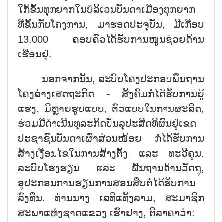
ໃກ້ຂັ້ນທຸກຍາກໃນບໍລິເວນບັນດາເມືອງທຸກຍາກ
ທີ່ຂຶ້ນກັບໂຄງການ, ມາຮອດປະຈຸບັນ, ມີເກືອບ
13.000 ຄອບຄົວໄດ້ຮັບການໜູນຊ່ວຍດ້ານ
ເຮືອນຢູ່.
ນອກຈາກນັ້ນ, ລະບົບໂຄງປະກອບພື້ນຖານ
ໂຄງລ່າງເສດຖະກິດ - ສັງຄົມກໍ່ໄດ້ຮັບການຍູ້
ແຮງ. ມີຫຼາຍຮູບແບບ, ຕົວແບບໃນການຜະລິດ,
ຮ່ວມມືດຳເນີນທຸລະກິດບັນລຸປະສິດທິຜົນຢູ່ເຂດ
ປະຊາຊົນບັນດາເຜົ່າສ່ວນໜ້ອຍ ກໍ່ໄດ້ຮັບການ
ສ້າງເງື່ອນໄຂໃນການສ້າງຕັ້ງ ແລະ ທະວີຄູນ.
ລະບົບໂຮງຮຽນ ແລະ ພື້ນຖານດ້ານວັດຖຸ,
ອຸປະກອນການຮຽນການສອນສືບຕໍ່ໄດ້ຮັບການ
ລົງທຶນ. ທ່ານນາງ ເລທິແທັງລາມ, ສະມາຊິກ
ສະພາແຫ່ງຊາດແຂວງ ເຮົ້າຢາງ, ຕີລາຄາວ່າ: