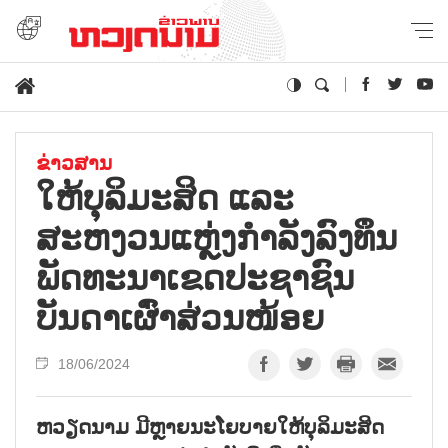
ຂ່າວສານ
ໃຫ້ບຸລິມະສິດ ແລະ
ສະຫງວນແຫຼ່ງກຳລັງລົງທຶນ
ພັດທະນາເຂດປະຊາຊົນ
ບັນດາເຜົ່າສ່ວນໜ້ອຍ
18/06/2024
ຫວຽດນາມ ມີຫຼາຍນະໂຍບາຍໃຫ້ບຸລິມະສິດ