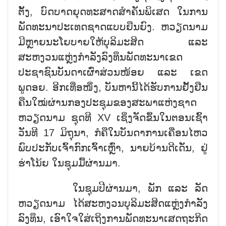
ຕັ້ງ, ບົດບາດຍຸດທະສາດສຳຄັນພິເສດ ໃນການ
ພັດທະນາປະເທດຊາດແບບຍືນຍົງ. ຫວຽດນາມ
ມີຫຼາຍນະໂຍບາຍໃຫ້ບຸລິມະສິດ ແລະ
ສະຫງວນແຫຼ່ງກຳລັງລົງທຶນພັດທະນາເຂດ
ປະຊາຊົນບັນດາເຜົ່າສ່ວນໜ້ອຍ ແລະ ເຂດ
ພູດອຍ. ອີກເທື່ອໜຶ່ງ, ບັນຫານີ້ໄດ້ຮັບການຢັ້ງຢືນ
ຄືນໃໝ່ຜ່ານກອງປະຊຸມຂອງສະພາແຫ່ງຊາດ
ຫວຽດນາມ ຊຸດທີ XV ເຊິ່ງຈັດຂຶ້ນໃນຕອນເຊົ້າ
ວັນທີ 17 ມິຖຸນາ, ກໍຄືໃນບັນດາການເຄື່ອນໄຫວ
ພົບປະກັບເຈົ້າກົກເຈົ້າເຫຼົ່າ, ນາຍບ້ານດີເດັ່ນ, ຢູ່
ຮ່າໂນ້ຍ ໃນຊຸມມື້ຜ່ານມາ.
ໃນຊຸມປີຜ່ານມາ, ພັກ ແລະ ລັດ
ຫວຽດນາມ ໄດ້ສະຫງວນບຸລິມະສິດແຫຼ່ງກຳລັງ
ລົງທຶນ, ເອົາໃຈໃສ່ເຖິງການພັດທະນາເສດຖະກິດ