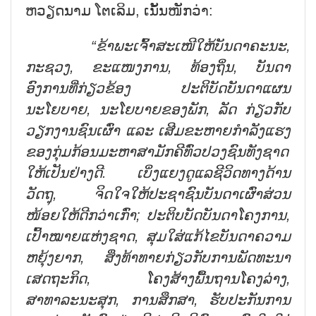
ຫວຽດນາມ ໂຕເລິມ, ເນັ້ນໜັກວ່າ:
“ຂ້າພະເຈົ້າສະເໜີໃຫ້ບັນດາຄະນະ,
ກະຊວງ, ຂະແໜງການ, ທ້ອງຖິ່ນ, ບັນດາ
ອົງການທີ່ກ່ຽວຂ້ອງ ປະຕິບັດບັນດາແຜນ
ນະໂຍບາຍ, ນະໂຍບາຍຂອງພັກ, ລັດ ກ່ຽວກັບ
ວຽກງານຊົນເຜົ່າ ແລະ ເສີມຂະຫາຍກຳລັງແຮງ
ຂອງກຸ່ມກ້ອນມະຫາສາມັກຄີທົ່ວປວງຊົນທັງຊາດ
ໃຫ້ເປັນຢ່າງດີ. ເບິ່ງແຍງດູແລຊີວິດທາງດ້ານ
ວັດຖຸ, ຈິດໃຈໃຫ້
ປະຊາຊົນບັນດາເຜົ່າສ່ວນ
ໜ້ອຍໃຫ້ດີກວ່າເກົ່າ; ປະຕິບບັດບັນດາໂຄງການ,
ເປົ້າໝາຍແຫ່ງຊາດ, ສຸມໃສ່ແກ້ໄຂບັນດາຄວາມ
ຫຍຸ້ງຍາກ, ສິ່ງທ້າທາຍກ່ຽວກັບການພັດທະນາ
ເສດຖະກິດ, ໂຄງສ້າງພື້ນຖານໂຄງລ່າງ,
ສາທາລະນະສຸກ, ການສຶກສາ, ຮັບປະກັນການ