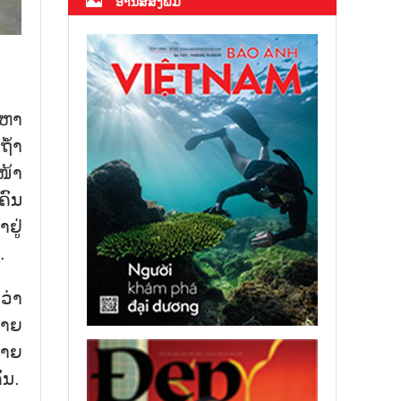
ອ່ານສື່ສິ່ງພິມ
ະຫາ
ຖ້ຳ
ໜ້າ
ຄົນ
ຢູ່
.
ວ່າ
ສາຍ
ຈາຍ
ົນ.