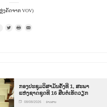
ຫຼ່ງຄັດຈາກ VOV)
ກອງປະຊຸມວິສາມັນຄັ້ງທີ 1, ສະພາ
ແຫ່ງຊາດຊຸດທີ 16 ສືບຕໍ່ເຮັດວຽກ
08/08/2026
ຂ່າວສານ