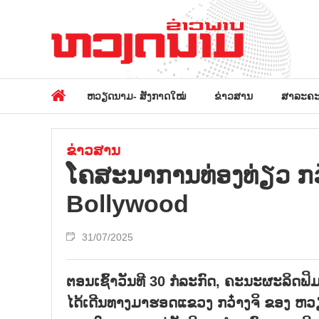
ຫວຽດນາມ- ສັງກາດໃໝ່
ຂ່າວສານ
ສາລະຄະ
ຂ່າວສານ
ໂຄ​ສະ​ນາ​ການ​ທ່ອງ​ທ່ຽວ ກວ໋
Bollywood
31/07/2025
ຕອນເຊົ້າວັນທີ 30 ກໍລະກົດ, ຄະນະຜະລິດຟິມ
ໄດ້ເດີນທາງມາຮອດແຂວງ ກວ໋າງຈິ ຂອງ ຫວ