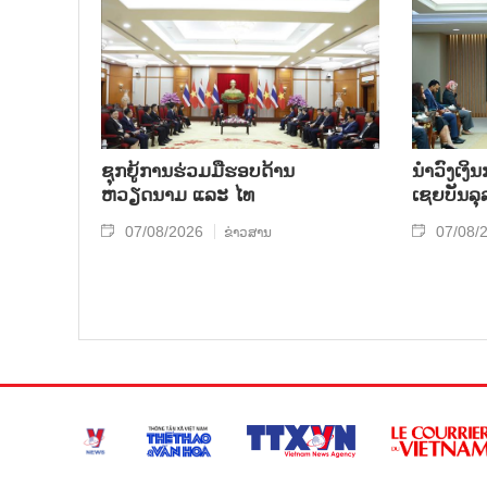
ຊຸກຍູ້ການຮ່ວມມືຮອບດ້ານ
ນຳ​ວົງ​ເງ
ຫວຽດນາມ ແລະ ໄທ
ເຊຍ​ບັນ​ລຸ
07/08/2026
07/08/
ຂ່າວສານ