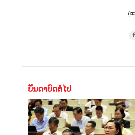
(ແ
ບັນດາບົດຕໍ່ໄປ