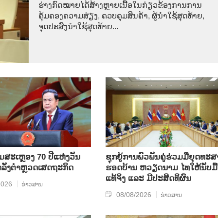
ຮ່າງກົດໝາຍໄດ້ສ້າງຫຼາຍເນື້ອໃນກ່ຽວຂ້ອງການການ
ຄຸ້ມຄອງຄວາມສ່ຽງ, ຄວບຄຸມສິນຄ້າ, ຜູ້ນຳໃຊ້ສຸດທ້າຍ,
ຈຸດປະສົງນຳໃຊ້ສຸດທ້າຍ...
ີມສະເຫຼອງ 70 ປີແຫ່ງວັນ
ຊຸກ​ຍູ້​ການ​ພົວ​ພັນ​ຄູ່​ຮ່ວມ​ມື​ຍຸດ​ທະ​ສ
ກຳລັງຕຳຫຼວດເສດຖະກິດ
ຮອດ​ບ້ານ ຫວຽດ​ນາມ ໄທ​ໃຫ້​ນັບ​ມື້​
ແທ້​ຈິງ ແລະ ມີ​ປະ​ສິດ​ທິ​ຜົນ
2026
ຂ່າວສານ
08/08/2026
ຂ່າວສານ