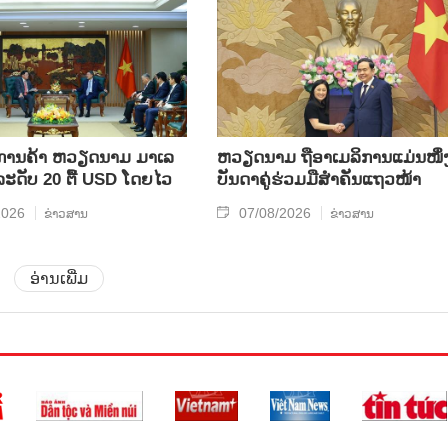
ິນ​ການ​ຄ້າ ຫວຽດ​ນາມ ມາ​ເລ​
ຫ​ວຽດ​ນາມ ຖື​ອາ​ເມ​ລິ​ການ​ແມ່ນ​ໜຶ່ງ
​ລະ​ດັບ 20 ຕື້ USD ໂດຍ​ໄວ
ບັນ​ດາ​ຄູ່​ຮ່ວມ​ມື​ສຳ​ຄັນ​ແຖວ​ໜ້າ
2026
07/08/2026
ຂ່າວສານ
ຂ່າວສານ
ອ່ານເພີ່ມ