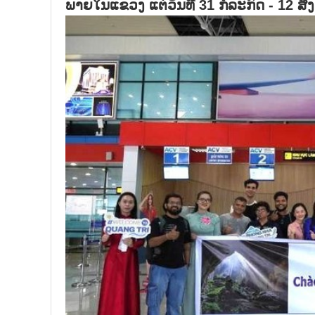
ພາຍໃນແຂວງ ແຕ່ວັນທີ 31 ກໍລະກົດ - 12 ສິ