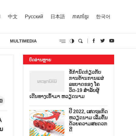
l
中文
Русский
日本語
ភាសាខ្មែរ
한국어
MULTIMEDIA
ບົດອ່ານຫຼາຍ
ຂໍ້ກຳນົດກ່ຽວກັບ
ການຕ້ານການແຜ່
ລະບາດຂອງ ໂຄ
ວິດ-19 ສຳລັບຜູ້
ເດີນທາງເຂົ້າມາ ຫວຽດນາມ
ປີ 2022, ເສດຖະກິດ
ຫວຽດນາມ ເລີ່ມຕົ້ນ
A
ດ້ວຍຄວາມສະດວກ
ນ
ດີ