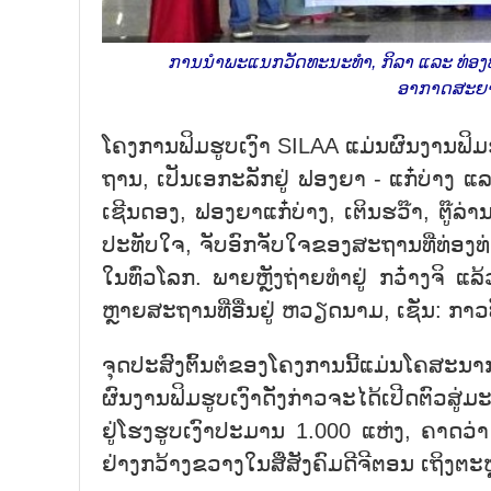
ການນຳພະແນກວັດທະນະທຳ, ກິລາ ແລະ ທ່ອງທ່ຽ
ອາກາດສະຍານ
ໂຄງການຟິມຮູບເງົາ SILAA ແມ່ນຜົນງານຟິມຮ
ຖານ, ເປັນເອກະລັກຢູ່ ຟອງຍາ - ແກ໋ບ່າງ ແລະ
ເຊີນດອງ, ຟອງຍາແກ໋ບ່າງ, ເຕິນຮວ໊າ, ຕູ໊ລ່
ປະທັບໃຈ, ຈັບອົກຈັບໃຈຂອງສະຖານທີ່ທ່ອງທ
ໃນທົ່ວໂລກ. ພາຍຫຼັງຖ່າຍທຳຢູ່ ກວ໋າງຈິ ແລ
ຫຼາຍສະຖານທີ່ອື່ນຢູ່ ຫວຽດນາມ, ເຊັ່ນ: ກາວບັ່
ຈຸດປະສົງຕົ້ນຕໍຂອງໂຄງການນີ້ແມ່ນໂຄສະນາ
ຜົນງານຟິມຮູບເງົາດັ່ງກ່າວຈະໄດ້ເປີດຕົວສູ
ຢູ່ໂຮງຮູບເງົາປະມານ 1.000 ແຫ່ງ, ຄາດວ່
ຢ່າງກວ້າງຂວາງໃນສື່ສັງຄົມດີຈີຕອນ ເຖິງຕະຫ