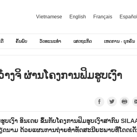
Vietnamese
English
Français
Españo
ດີ
ຄົ້ນພົບ
ວັດທະນະທຳ
ເສດຖະກິດ
ເຫດການ - ບຸກຄົນ
າງ​ຈິ ຜ່ານ​ໂຄງ​ການ​ຟິມ​ຮູບ​ເງົາ
ຮູບເງົາ ອິນເດຍ ຂຶ້ນກັບໂຄງການຟິມຮູບເງົາສາກົນ SILA
ຽດນາມ ດ້ວຍແຜນການຖ່າຍທຳທັດສະນີຍະພາບທີ່ໂດດເດັ່