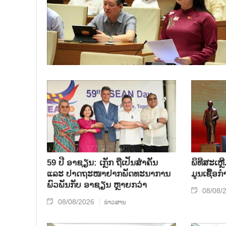
59 ປີ ອາຊຽນ: ເກຼັກ ຖືເປັນສຳຄັນ
ພິທີສະເຫຼ
ແລະ ປາດຖະໜາຢາກພັດທະນາການ
ມູນເຊື້ອ
ພົວພັນກັບ ອາຊຽນ ຫຼາຍກວ່າ
08/08/
08/08/2026
ຂ່າວສານ