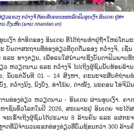
ວແຂວງ ກວ໋າງຈິ ຕ້ອນຮັບຄະນະຜະລິດຟິມຮູບເງົາ ອິນເດຍ ຢູ່ທ່າ
 ດົ່ງເຫີຍ (ພາບ: nhandan.vn)
ູບເງົາ ທຳອິດຂອງ ອິນເດຍ ທີ່ໄດ້ຖ່າຍທຳຢູ່ຖ້ຳໃຫຍ່ໂຕມ
 ບັນດາສະຖານທີ່ທ່ອງທ່ຽວທີ່ດູດດື່ມຂອງ ກວ໋າງຈິ, ເຊັ່ນ 
ານ ແລະ ຮາງຕຽນ, ເພື່ອແນໃສ່ນຳມາເຊິ່ງບັນດາຟິມພາບທີ່
່ຽວ ຫວຽດນາມ ແລະ ກວ໋າງຈິ ໄປເຖິງຜູ້ຊົມນັບຮ້ອຍລ້ານ
້ວ, ນັບແຕ່ວັນທີ 01 – 14 ສິງຫາ, ຄະນະຈະສືບຕໍ່ຖ່າຍທຳ
ງ, ກວ໋າງນິງ, ນິງບິ່ງ, ຮ່າໂນ້ຍ, ດ່າໜັງ, ນະຄອນ ໂຮ່ຈີມິນ
ການທ່ອງທ່ຽວ ຫວຽດນາມ - ອິນເດຍ ຜ່ານຮູບເງົາ. ຄາດ
່ມະຫາຊົນທົ່ວໂລກໃນປີ 2026, ສະເພາະຢູ່ ອິນເດຍ ຈະໄດ້
າ ຈະເຂົ້າເຖິງຜູ້ຊົມໄດ້ປະມານ 8 ລ້ານຄົນ ແລະ ແຜ່ກະ
ຼາດທີ່ມີຈໍານວນແຂກທ່ອງທ່ຽວທີ່ບົ່ມຊ້ອນກວ່າ 300 ລ້ານຄ