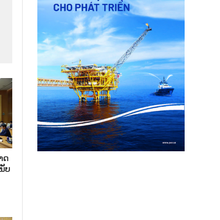
າດ​
ນັບ​