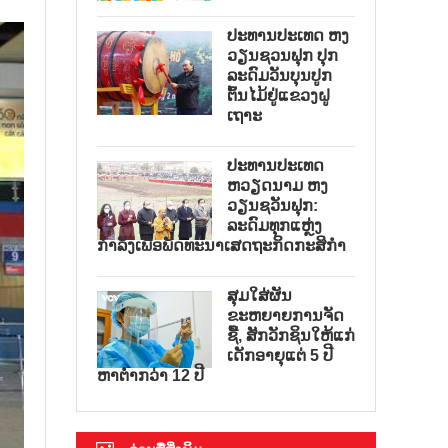
ປະທານປະເທດ ຫງ
ວຽນຊວນຟຸກ ປຸກ
ລະດົມວັນບຸນປູກ
ຕົ້ນໄມ້ຢູ່ແຂວງຝູ
ເຖາະ
ປະທານປະເທດ
ຫວຽດນາມ ຫງ
ວຽນຊວັນຟຸກ:
ລະດົມທຸກແຫຼ່ງ
ກຳລັງເພື່ອພັດທະນາເສດຖະກິດກະສິກຳ
ສຸມໃສ່ຜັນ
ຂະຫຍາຍການຈັດ
ຊື້, ສັກວັກຊິນໃຫ້ແກ່
ເດັກອາຍຸແຕ່ 5 ປີ
ຫາຕ່ຳກວ່າ 12 ປີ