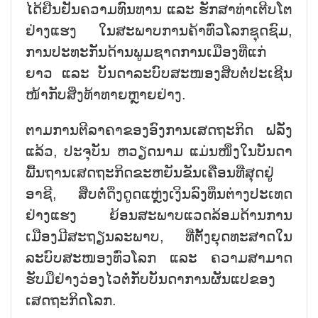
ໄດ້​ຢືນ​ຢັນ​ຄວາມ​ທົນ​ທານ ແລະ ຮັກ​ສາ​ທ່າ​ເຕີບ​ໂຕ​
ຢ່າງ​ແຮງ ໃນ​ສະ​ພາບ​ການ​ຄ້​າ​ທົ່ວ​ໂລກຊ​ຸ​ດ​ຊົມ,
ການ​ປະ​ທະ​ກັນ​ດ້ານ​ພູມ​ຊາດ​ການ​ເມືອງທີ່​ແກ່​
ຍາວ ແລະ ບັນ​ດາ​ລະ​ບົບ​ສະ​ໜອງ​ສືບ​ຕໍ່​ປະ​ເຊີນ​
ໜ້າ​ກັບ​ສິ່ງ​ທ້າ​ທາຍ​ຫຼາຍ​ຢ່າງ.
ຕາມ​ການ​ຕີ​ລາ​ຄາ​ຂອງ​ອົງ​ການ​ເສ​ດ​ຖະ​ກິດ ຝ​ລັ່ງ
ແລ້ວ, ປະ​ຈຸ​ບັນ ຫວຽດ​ນາມ ແມ່ນ​ໜຶ່ງ​ໃນ​ບັນ​ດາ​
ພື້ນ​ຖານ​ເສດ​ຖະ​ກິດ​ຂະ​ຫຍັນ​ຂັນ​ເຄື່ອ​ນ​ທີ່​ສຸດ​ຢູ່
ອາ​ຊີ, ສືບ​ຕໍ່​ດຶງ​ດູດ​ແຫຼ່ງ​ເງິນ​ລົງ​ທຶນ​ຕ່າງ​ປະ​ເທດ​
ຢ່າງ​ແຮງ ຍ້ອນ​ສະ​ພາບ​ແວດ​ລ້ອມ​ດ້ານ​ການ​
ເມືອງ​ມີ​ສະ​ຖຽນ​ລະ​ພາບ, ທີ່​ຕັ້ງ​ຍຸດ​ທະ​ສາດ​ໃນ​
ລະ​ບົບ​ສະ​ໜອງ​ທົ່ວ​ໂລກ ແລະ ຄວາມ​ສາ​ມາດ​
ຮັບ​ມື​ຢ່າງວ່ອງ​ໄວ​ຕໍ່​ກັບບັນ​ດາ​ການ​ຜັນ​ແປ​ຂອງ​
ເສດ​ຖະ​ກິດ​ໂລກ.