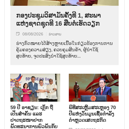
ກອງປະຊຸມວິສາມັນຄັ້ງທີ 1, ສະພາ
ແຫ່ງຊາດຊຸດທີ 16 ສືບຕໍ່ເຮັດວຽກ
08/08/2026
ຂ່າວສານ
ຮ່າງກົດໝາຍໄດ້ສ້າງຫຼາຍເນື້ອໃນກ່ຽວຂ້ອງການການ
ຄຸ້ມຄອງຄວາມສ່ຽງ, ຄວບຄຸມສິນຄ້າ, ຜູ້ນຳໃຊ້
ສຸດທ້າຍ, ຈຸດປະສົງນຳໃຊ້ສຸດທ້າຍ...
59 ປີ ອາຊຽນ: ເກຼັກ ຖື
ພິທີສະເຫຼີມສະເຫຼອງ 70
ເປັນສຳຄັນ ແລະ
ປີແຫ່ງວັນມູນເຊື້ອກຳລັງ
ປາດຖະໜາຢາກ
ຕຳຫຼວດເສດຖະກິດ
ພັດທະນາການພົວພັນກັບ