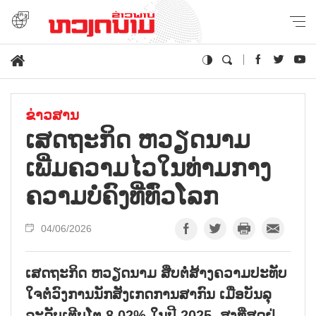
ຂ່າວສານ
ເສດຖະກິດ ຫວຽດນາມ
ເພີ່ມຄວາມໄວໃນທ່າມກາງ
ຄວາມບໍ່ຄົງທີ່ທົ່ວໂລກ
04/06/2026
ເສດຖະກິດ ຫວຽດນາມ ສືບຕໍ່ສ້າງຄວາມປະທັບ
ໃຈຕໍ່ວົງການນັກສັງເກດການສາກົນ ເມື່ອບັນລຸ
ລະດັບເຕີບໂຕ 8,02% ໃນປີ 2025, ສູງທີ່ສຸດຢູ່