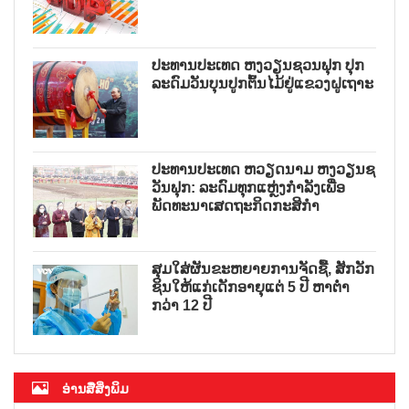
ປະທານປະເທດ ຫງວຽນຊວນຟຸກ ປຸກ
ລະດົມວັນບຸນປູກຕົ້ນໄມ້ຢູ່ແຂວງຝູເຖາະ
ປະທານປະເທດ ຫວຽດນາມ ຫງວຽນຊ
ວັນຟຸກ: ລະດົມທຸກແຫຼ່ງກຳລັງເພື່ອ
ພັດທະນາເສດຖະກິດກະສິກຳ
ສຸມໃສ່ຜັນຂະຫຍາຍການຈັດຊື້, ສັກວັກ
ຊິນໃຫ້ແກ່ເດັກອາຍຸແຕ່ 5 ປີ ຫາຕ່ຳ
ກວ່າ 12 ປີ
ອ່ານສື່ສິ່ງພິມ