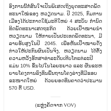
​ອົງ​​ການນີ້ກໍ່​ສົນ​ໃຈ​ເປັນ​ພິ​ເສດ​ເຖິງ​ຍຸດ​ທະ​ສາດ​ພັດ​
ທະ​ນາ​ໃໝ່​ຂອງ ຫວຽດ​ນາມ. ປີ 2025, ກົມ​ການ​
ເມືອງ​ໄດ້​ປະ​ກາດ​ໃຊ້​ມະ​ຕິ​ໃຫຍ່ 4 ສະ​ບັບ ກຳ​ນົດ​
ທິດ​ພັດ​ທະ​ນາ​ເສດ​ຖະ​ກິດ ດ້ວຍ​ເປົ້າ​ໝາຍ​ນຳ
ຫວຽດ​ນາມ ໃຫ້​ກາຍ​ເປັນ​ປະ​ເທດ​ພັດ​ທະ​ນາ, ມີ​
ລາຍ​ຮັບ​ສູງ​ໃນ​ປີ 2045. ເພື່ອ​ຫັນ​ເປົ້າ​ໝາຍ​ດັ່ງ​
ກ່າວ​ໃຫ້​ປະ​ກົນ​ຜົນ​ເປັນ​ຈິງ, ຫວຽດ​ນາມ ໄດ້​ຕັ້ງ​
ຄວາມ​ຫວັງ​ຮັກ​ສາ​ທ່າ​ລະ​ດັບ​ເຕີບ​ໂຕ​ແຕ່​ລະ​ປີ​
ແມ່ນ 10% ຂຶ້ນ​ໄປ​ໃນ​ໄລ​ຍະ​ຍາວ ແລະ ຜັນ​ຂະ​ຫ
ຍາຍ​ໂຄງ​ການ​ລົງ​ທຶນ​ພື້ນ​ຖານ​ໂຄງ​ລ່າງ​ທີ່ມີ​ຂອບ​
ຂະໜາດ​ໃຫຍ່ ດ້ວຍຍອດ​ທຶນ​ຄາດ​ວ່າ​ປະ​ມານ
570 ຕື້ USD.
(ແຫຼ່ງຄັດຈາກ VOV)