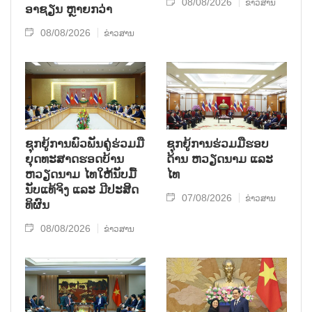
08/08/2026
ຂ່າວສານ
ອາຊຽນ ຫຼາຍກວ່າ
08/08/2026
ຂ່າວສານ
ຊຸກ​ຍູ້​ການ​ພົວ​ພັນ​ຄູ່​ຮ່ວມ​ມື​
ຊຸກຍູ້ການຮ່ວມມືຮອບ
ຍຸດ​ທະ​ສາດ​ຮອດ​ບ້ານ
ດ້ານ ຫວຽດນາມ ແລະ
ຫວຽດ​ນາມ ໄທ​ໃຫ້​ນັບ​ມື້​
ໄທ
ນັບ​ແທ້​ຈິງ ແລະ ມີ​ປະ​ສິດ​
07/08/2026
ຂ່າວສານ
ທິ​ຜົນ
08/08/2026
ຂ່າວສານ