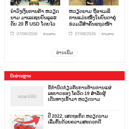
ນຳ​ວົງ​ເງິນ​ການ​ຄ້າ ຫວຽດ​
ຫ​ວຽດ​ນາມ ຖື​ອາ​ເມ​ລິ​
ນາມ ມາ​ເລ​ເຊຍ​ບັນ​ລຸ​ລະ​
ການ​ແມ່ນ​ໜຶ່ງ​ໃນ​ບັນ​ດາ​ຄູ່​
ດັບ 20 ຕື້ USD ໂດຍ​ໄວ
ຮ່ວມ​ມື​ສຳ​ຄັນ​ແຖວ​ໜ້າ
07/08/2026
07/08/2026
ຂ່າວສານ
ຂ່າວສານ
ອ່ານເພີ່ມ
ບົດອ່ານຫຼາຍ
ຂໍ້ກຳນົດກ່ຽວກັບການຕ້ານການແຜ່
ລະບາດຂອງ ໂຄວິດ-19 ສຳລັບຜູ້
ເດີນທາງເຂົ້າມາ ຫວຽດນາມ
ປີ 2022, ເສດຖະກິດ ຫວຽດນາມ
ເລີ່ມຕົ້ນດ້ວຍຄວາມສະດວກດີ