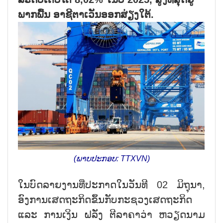
ພາກພື້ນ ອາຊີຕາເວັນອອກສ່ຽງໃຕ້.
(ພາບ​ປະ​ກອບ: TTXVN)
ໃນ​ບົດ​ລາຍ​ງານ​ທີ່​ປະ​ກາດ​ໃນ​ວັນ​ທີ 02 ມິ​ຖຸ​ນາ,
ອົງ​ການ​ເສດ​ຖະ​ກິດ​ຂຶ້ນ​ກັບ​ກະ​ຊວງເສດຖະກິດ
ແລະ ​ການ​ເງິນ ຝ​ລັ່ງ ຕີ​ລາ​ຄາ​ວ່າ ຫວຽດ​ນາມ