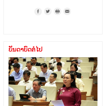
ບັນດາບົດຕໍ່ໄປ