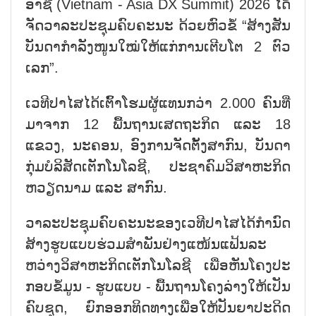
ອາ​ຊີ (Vietnam - Asia DX Summit) 2026 ໄດ້
ຈັດ​ວາ​ລະ​ປ​ະ​ຊຸມ​ຄົບ​ຄະ​ນະ ດ້ວຍ​ຫົວ​ຂໍ້ “ສ້າງ​ສັນ​
ບັນ​ດາ​ກຳ​ລັງ​ໜູນ​ໃໝ່​ໃຫ້​ແກ່​ການ​ເຕີບ​ໂຕ 2 ຕົວ​
ເລກ”.
ເວ​ທີ​ປາ​ໄສ​ໄດ້​ເຕົ້າ​ໂຮມ​ຜູ້​ແທນກວ່າ 2.000 ຄົນ​ທີ່​
ມາ​ຈາກ 12 ພື້ນ​ຖານ​ເສດ​ຖະ​ກິດ ແລະ 18
ແຂວງ, ນ​ະ​ຄອນ, ອົງ​ການ​ຈັດ​ຕັ້ງ​ສາ​ກົນ, ບັນ​ດາ​
ກຸ່ມ​ບໍ​ລິ​ສັດ​ເຕັກ​ໂນ​ໂລ​ຊີ, ປະ​ຊາ​ຄົມ​ວິ​ສາ​ຫະ​ກິດ
ຫວຽດ​ນາມ ແລະ ສາ​ກົນ.
ວາ​ລະ​ປະ​ຊຸມ​ຄົບ​ຄະ​ນະ​ຂອງ​ເວ​ທີ​ປາ​ໄສໄດ້ກຳນົດ
ສ້າງຮູບ​ແບບ​ຮ່ວມ​ສຳ​ພັນ​ຢ່າງ​ແໜ້ນ​ແຟ້ນ​ລະ​
ຫວ່າງວິ​ສາ​ຫະ​ກິດ​ເຕັກ​ໂນ​ໂລ​ຊີ ເພື່ອ​ຫັນ​ໂຄງ​ປະ​
ກອບ​ຂໍ້​ມູນ - ຮູບ​ແບບ - ພື້ນ​ຖານ​ໂຄງ​ລ່າງ​ໃຫ້​ເປັນ
ຄົບ​ຊຸດ, ຍົກ​ອອກ​ທິດ​ທາງ​ເພື່ອ​ໃຫ້​ປັນ​ຍາ​ປະ​ດິດ