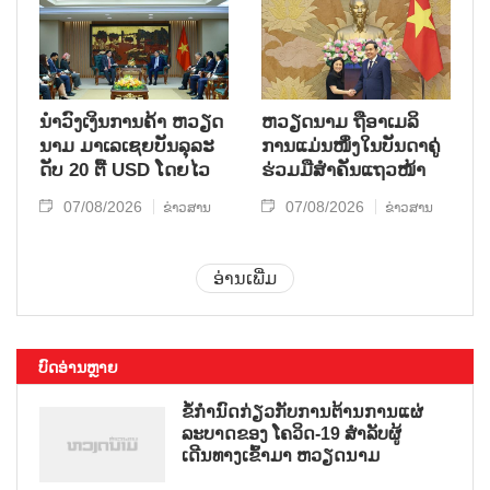
ນຳ​ວົງ​ເງິນ​ການ​ຄ້າ ຫວຽດ​
ຫ​ວຽດ​ນາມ ຖື​ອາ​ເມ​ລິ​
ນາມ ມາ​ເລ​ເຊຍ​ບັນ​ລຸ​ລະ​
ການ​ແມ່ນ​ໜຶ່ງ​ໃນ​ບັນ​ດາ​ຄູ່​
ດັບ 20 ຕື້ USD ໂດຍ​ໄວ
ຮ່ວມ​ມື​ສຳ​ຄັນ​ແຖວ​ໜ້າ
07/08/2026
07/08/2026
ຂ່າວສານ
ຂ່າວສານ
ອ່ານເພີ່ມ
ບົດອ່ານຫຼາຍ
ຂໍ້ກຳນົດກ່ຽວກັບການຕ້ານການແຜ່
ລະບາດຂອງ ໂຄວິດ-19 ສຳລັບຜູ້
ເດີນທາງເຂົ້າມາ ຫວຽດນາມ