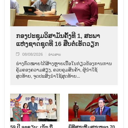
ກອງປະຊຸມວິສາມັນຄັ້ງທີ 1, ສະພາ
ແຫ່ງຊາດຊຸດທີ 16 ສືບຕໍ່ເຮັດວຽກ
08/08/2026
ຂ່າວສານ
ຮ່າງກົດໝາຍໄດ້ສ້າງຫຼາຍເນື້ອໃນກ່ຽວຂ້ອງການການ
ຄຸ້ມຄອງຄວາມສ່ຽງ, ຄວບຄຸມສິນຄ້າ, ຜູ້ນຳໃຊ້
ສຸດທ້າຍ, ຈຸດປະສົງນຳໃຊ້ສຸດທ້າຍ...
59 ປີ ອາຊຽນ: ເກຼັກ ຖື
ພິທີສະເຫຼີມສະເຫຼອງ 70