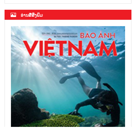
ອ່ານສື່ສິ່ງພິມ