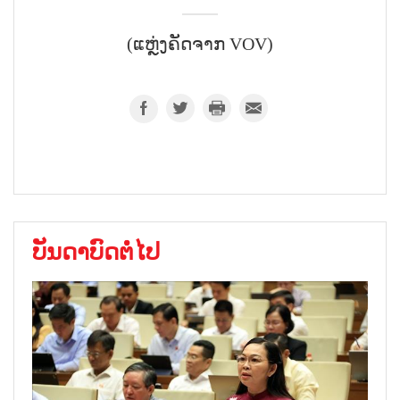
(ແຫຼ່ງຄັດຈາກ VOV)
ບັນດາບົດຕໍ່ໄປ