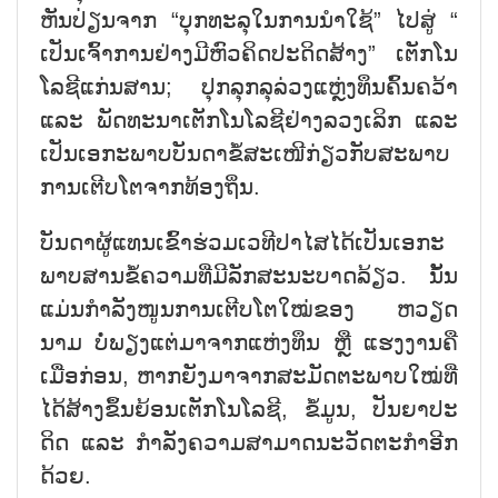
ຫັນປ່ຽນ​ຈາກ “ບຸກ​ທະ​ລຸ​ໃນ​ການນຳ​ໃຊ້” ໄປ​ສູ່ “​
ເປັນ​ເຈົ້າ​ການຢ່າງ​ມີ​ຫົວ​ຄິ​ດ​ປະ​ດິດ​ສ້າງ” ເຕັກ​ໂນ​
ໂລ​ຊີ​ແກ່ນ​ສານ; ປຸກ​ລຸກ​ລຸລ່ວງແຫຼ່ງ​ທຶນ​ຄົ້ນ​ຄວ້າ
ແລະ ພັດ​ທະ​ນາ​ເຕັກ​ໂນ​ໂລ​ຊີ​ຢ່າງ​ລວງ​ເລິກ ແລະ
ເປັນ​ເອ​ກະ​ພາບບັນ​ດາ​ຂໍ້​ສະ​ເໜີ​ກ່ຽວ​ກັບ​ສະ​ພາບ​
ການ​ເຕີບ​ໂຕ​ຈາກ​ທ້ອງ​ຖິ່ນ.
ບັນ​ດາ​ຜູ້​ແທນ​ເຂົ້າ​ຮ່ວມ​ເວ​ທີ​ປາ​ໄສ​ໄດ້​ເປັນ​ເອ​ກະ​
ພາບ​ສານ​ຂໍ້ຄວາມທີ່ມີ​ລັ​ກ​ສະ​ນະ​ບາດ​ລ້ຽວ. ນັ້ນ​
ແມ່ນ​ກຳ​ລັງ​ໜູນ​ກາ​ນ​ເຕີບ​ໂຕ​ໃໝ່​ຂອງ ຫວຽດ​
ນາມ ບໍ່​ພຽງ​ແຕ່​ມາ​ຈາກ​ແຫ່ງ​ທຶນ ຫຼື ແຮງ​ງານ​ຄື​
ເມື່ອ​ກ່ອນ, ຫາກ​ຍັງ​ມາ​ຈາກ​ສະ​ມັດ​ຕະ​ພາບ​ໃໝ່​ທີ່​
ໄດ້​ສ້າງ​ຂຶ້ນ​ຍ້ອນ​ເຕັກ​ໂນ​ໂລ​ຊີ, ຂໍ້​ມູນ, ປັນ​ຍາ​ປະ​
ດິດ ແລະ ​ກຳ​ລັງ​ຄ​ວາມ​ສາ​ມາດ​ນະ​ວັດ​ຕະ​ກຳ​ອີກ​
ດ້ວຍ.