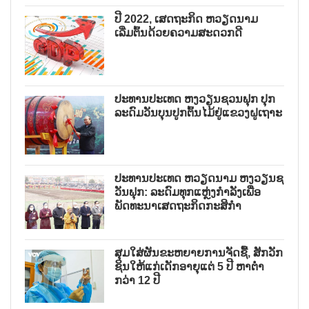
ປີ 2022, ເສດຖະກິດ ຫວຽດນາມ
ເລີ່ມຕົ້ນດ້ວຍຄວາມສະດວກດີ
ປະທານປະເທດ ຫງວຽນຊວນຟຸກ ປຸກ
ລະດົມວັນບຸນປູກຕົ້ນໄມ້ຢູ່ແຂວງຝູເຖາະ
ປະທານປະເທດ ຫວຽດນາມ ຫງວຽນຊ
ວັນຟຸກ: ລະດົມທຸກແຫຼ່ງກຳລັງເພື່ອ
ພັດທະນາເສດຖະກິດກະສິກຳ
ສຸມໃສ່ຜັນຂະຫຍາຍການຈັດຊື້, ສັກວັກ
ຊິນໃຫ້ແກ່ເດັກອາຍຸແຕ່ 5 ປີ ຫາຕ່ຳ
ກວ່າ 12 ປີ