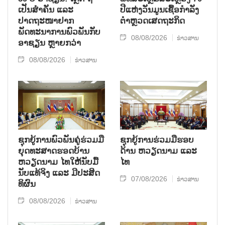
ເປັນສຳຄັນ ແລະ
ປີແຫ່ງວັນມູນເຊື້ອກຳລັງ
ປາດຖະໜາຢາກ
ຕຳຫຼວດເສດຖະກິດ
ພັດທະນາການພົວພັນກັບ
08/08/2026
ຂ່າວສານ
ອາຊຽນ ຫຼາຍກວ່າ
08/08/2026
ຂ່າວສານ
ຊຸກ​ຍູ້​ການ​ພົວ​ພັນ​ຄູ່​ຮ່ວມ​ມື​
ຊຸກຍູ້ການຮ່ວມມືຮອບ
ຍຸດ​ທະ​ສາດ​ຮອດ​ບ້ານ
ດ້ານ ຫວຽດນາມ ແລະ
ຫວຽດ​ນາມ ໄທ​ໃຫ້​ນັບ​ມື້​
ໄທ
ນັບ​ແທ້​ຈິງ ແລະ ມີ​ປະ​ສິດ​
07/08/2026
ຂ່າວສານ
ທິ​ຜົນ
08/08/2026
ຂ່າວສານ