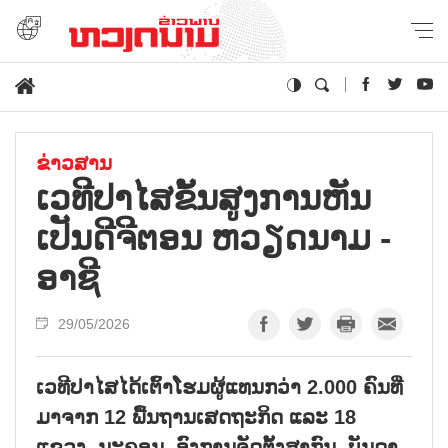
ຂ່າວສານ
ເວທີປາໄສຂັ້ນສູງການຫັນ
ເປັນດີຈີຕອນ ຫວຽດນາມ -
ອາຊີ
29/05/2026
ເວທີປາໄສໄດ້ເຕົ້າໂຮມຜູ້ແທນກວ່າ 2.000 ຄົນທີ່
ມາຈາກ 12 ພື້ນຖານເສດຖະກິດ ແລະ 18
ແຂວງ, ນະຄອນ, ອົງການຈັດຕັ້ງສາກົນ, ບັນດາ