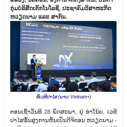
ກຸ່ມບໍລິສັດເຕັກໂນໂລຊີ, ປະຊາຄົມວິສາຫະກິດ
ຫວຽດນາມ ແລະ ສາກົນ.
ທີ່ເວທີປາໄສ (ພາບ: Vietnam+)
ຕອນ​ເຊົ້າ​ວັນ​ທີ 28 ພຶດ​ສະ​ພາ, ຢູ່ ຮ່າ​ໂນ້ຍ, ເວ​ທີ​
ປາ​ໄສ​ຂັ້ນ​ສູງການ​ຫັນ​ເປັນ​ດີ​ຈີ​ຕອນ ຫວຽດ​ນາມ -