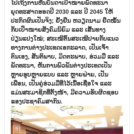
ໄປເຖິງການຫັນບັນດາເປົ້າໝາຍພັດທະນາ
ຍຸດທະສາດຮອດປີ 2030 ແລະ ປີ 2045 ໃຫ້
ປະກົດຜົນເປັນຈິງ; ຢັ້ງຢືນ ຫວຽດນາມ ຢຶດໝັ້ນ
ກັບເປົ້າໝາຍສັງຄົມນິຍົມ ແລະ ເສັ້ນທາງ
ປ່ຽນແປງໃໝ່; ສະເໝີຕົ້ນສະເໝີປາຍກັບແນວ
ທາງການຕ່າງປະເທດເອກະລາດ, ເປັນເຈົ້າ
ຕົນເອງ, ສັນຕິພາບ, ມິດຕະພາບ, ຮ່ວມມື ແລະ
ພັດທະນາ, ຫັນການພົວພັນຕ່າງປະເທດເປັນ
ຫຼາຍຮູບຫຼາຍແບບ ແລະ ຫຼາຍຝ່າຍ, ເປັນ
ເພື່ອນ, ເປັນຄູ່ຮ່ວມມືທີ່ໄວ້ເນື້ອເຊື່ອໃຈ ແລະ
ແມ່ນສະມາຊິກທີ່ຕັ້ງໜ້າ, ມີຄວາມຮັບຜິດຊອບ
ຂອງປະຊາຄົມສາກົນ.