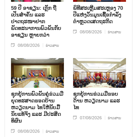
59 ປີ ອາຊຽນ: ເກຼັກ ຖື
ພິທີສະເຫຼີມສະເຫຼອງ 70
ເປັນສຳຄັນ ແລະ
ປີແຫ່ງວັນມູນເຊື້ອກຳລັງ
ປາດຖະໜາຢາກ
ຕຳຫຼວດເສດຖະກິດ
ພັດທະນາການພົວພັນກັບ
08/08/2026
ຂ່າວສານ
ອາຊຽນ ຫຼາຍກວ່າ
08/08/2026
ຂ່າວສານ
ຊຸກ​ຍູ້​ການ​ພົວ​ພັນ​ຄູ່​ຮ່ວມ​ມື​
ຊຸກຍູ້ການຮ່ວມມືຮອບ
ຍຸດ​ທະ​ສາດ​ຮອດ​ບ້ານ
ດ້ານ ຫວຽດນາມ ແລະ
ຫວຽດ​ນາມ ໄທ​ໃຫ້​ນັບ​ມື້​
ໄທ
ນັບ​ແທ້​ຈິງ ແລະ ມີ​ປະ​ສິດ​
07/08/2026
ຂ່າວສານ
ທິ​ຜົນ
08/08/2026
ຂ່າວສານ