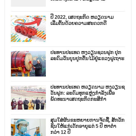
ປີ 2022, ເສດຖະກິດ ຫວຽດນາມ
ເລີ່ມຕົ້ນດ້ວຍຄວາມສະດວກດີ
ປະທານປະເທດ ຫງວຽນຊວນຟຸກ ປຸກ
ລະດົມວັນບຸນປູກຕົ້ນໄມ້ຢູ່ແຂວງຝູເຖາະ
ປະທານປະເທດ ຫວຽດນາມ ຫງວຽນຊ
ວັນຟຸກ: ລະດົມທຸກແຫຼ່ງກຳລັງເພື່ອ
ພັດທະນາເສດຖະກິດກະສິກຳ
ສຸມໃສ່ຜັນຂະຫຍາຍການຈັດຊື້, ສັກວັກ
ຊິນໃຫ້ແກ່ເດັກອາຍຸແຕ່ 5 ປີ ຫາຕ່ຳ
ກວ່າ 12 ປີ