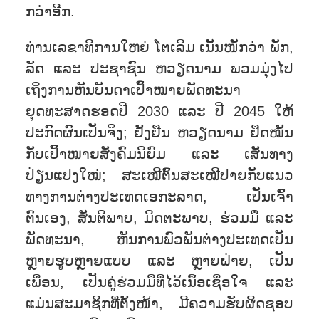
ກວ່າອີກ.
ທ່ານເລຂາທິການໃຫຍ່ ໂຕເລິມ ເນັ້ນໜັກວ່າ ພັກ,
ລັດ ແລະ ປະຊາຊົນ ຫວຽດນາມ ພວມມຸ່ງໄປ
ເຖິງການຫັນບັນດາເປົ້າໝາຍພັດທະນາ
ຍຸດທະສາດຮອດປີ 2030 ແລະ ປີ 2045 ໃຫ້
ປະກົດຜົນເປັນຈິງ; ຢັ້ງຢືນ ຫວຽດນາມ ຢຶດໝັ້ນ
ກັບເປົ້າໝາຍສັງຄົມນິຍົມ ແລະ ເສັ້ນທາງ
ປ່ຽນແປງໃໝ່; ສະເໝີຕົ້ນສະເໝີປາຍກັບແນວ
ທາງການຕ່າງປະເທດເອກະລາດ, ເປັນເຈົ້າ
ຕົນເອງ, ສັນຕິພາບ, ມິດຕະພາບ, ຮ່ວມມື ແລະ
ພັດທະນາ, ຫັນການພົວພັນຕ່າງປະເທດເປັນ
ຫຼາຍຮູບຫຼາຍແບບ ແລະ ຫຼາຍຝ່າຍ, ເປັນ
ເພື່ອນ, ເປັນຄູ່ຮ່ວມມືທີ່ໄວ້ເນື້ອເຊື່ອໃຈ ແລະ
ແມ່ນສະມາຊິກທີ່ຕັ້ງໜ້າ, ມີຄວາມຮັບຜິດຊອບ