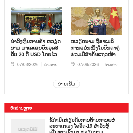
ນຳ​ວົງ​ເງິນ​ການ​ຄ້າ ຫວຽດ​
ຫ​ວຽດ​ນາມ ຖື​ອາ​ເມ​ລິ​
ນາມ ມາ​ເລ​ເຊຍ​ບັນ​ລຸ​ລະ​
ການ​ແມ່ນ​ໜຶ່ງ​ໃນ​ບັນ​ດາ​ຄູ່​
ດັບ 20 ຕື້ USD ໂດຍ​ໄວ
ຮ່ວມ​ມື​ສຳ​ຄັນ​ແຖວ​ໜ້າ
07/08/2026
07/08/2026
ຂ່າວສານ
ຂ່າວສານ
ອ່ານເພີ່ມ
ບົດອ່ານຫຼາຍ
ຂໍ້ກຳນົດກ່ຽວກັບການຕ້ານການແຜ່
ລະບາດຂອງ ໂຄວິດ-19 ສຳລັບຜູ້
ເດີນທາງເຂົ້າມາ ຫວຽດນາມ