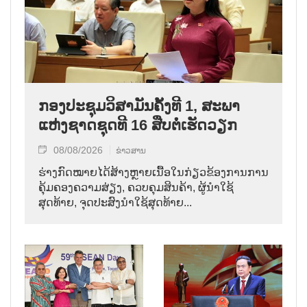
ກອງປະຊຸມວິສາມັນຄັ້ງທີ 1, ສະພາ
ແຫ່ງຊາດຊຸດທີ 16 ສືບຕໍ່ເຮັດວຽກ
08/08/2026
ຂ່າວສານ
ຮ່າງກົດໝາຍໄດ້ສ້າງຫຼາຍເນື້ອໃນກ່ຽວຂ້ອງການການ
ຄຸ້ມຄອງຄວາມສ່ຽງ, ຄວບຄຸມສິນຄ້າ, ຜູ້ນຳໃຊ້
ສຸດທ້າຍ, ຈຸດປະສົງນຳໃຊ້ສຸດທ້າຍ...