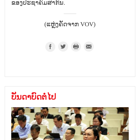
ຂອງປະຊາຄົມສາກົນ.
(ແຫຼ່ງຄັດຈາກ VOV)
ບັນດາບົດຕໍ່ໄປ