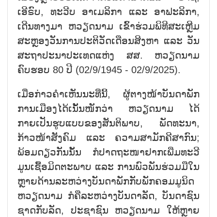
ເອີຣົບ, ທະວີບ ອາເມລິກາ ແລະ ອາຟະລິກາ,
ເດີນທາງມາ ຫວຽດນາມ ເຂົ້າຮ່ວມພິທີສະເຫຼີມ
ສະຫຼອງວັນການປະຕິວັດເດືອນສິງຫາ ແລະ ວັນ
ສະຖາປະນາປະເທດແຫ່ງ ສສ. ຫວຽດນາມ
ຄົບຮອບ 80 ປີ (02/9/1945 - 02/9/2025).
ເມື່ອກ່າວຄຳເຫັນນະທີ່ນີ້, ຜູ້ຕາງໜ້າບັນດາພັກ
ການເມືອງໄດ້ເນັ້ນໜັກວ່າ ຫວຽດນາມ ໄດ້
ກາຍເປັນຮູບແບບຂອງສັນຕິພາບ, ພັດທະນາ,
ກ້າວໜ້າສັງຄົມ ແລະ ຄວາມສາມັກຄີສາກົນ;
ພ້ອມດຽວກັນນັ້ນ ກໍປາດຖະໜາຢາກເພີ່ມທະວີ
ມູນເຊື້ອມິດຕະພາບ ແລະ ການພົວພັນຮ່ວມມືໃນ
ຫຼາຍດ້ານລະຫວ່າງບັນດາພັກກັບພັກຄອມມູນິດ
ຫວຽດນາມ ກໍຄືລະຫວ່າງບັນດາລັດ, ບັນດາຊົນ
ຊາດກັບລັດ, ປະຊາຊົນ ຫວຽດນາມ ໃຫ້ຫຼາຍ