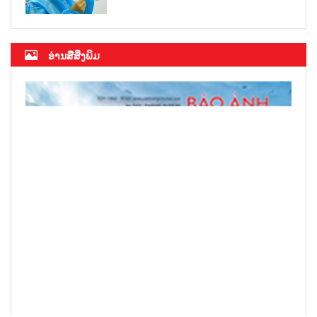
ອ່ານສື່ສິ່ງພິມ