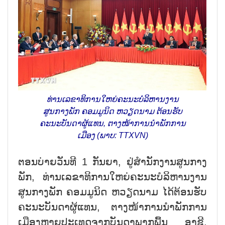
ທ່ານເລຂາທິການໃຫຍ່ຄະນະບໍລິຫານງານ
ສູນກາງພັກ ຄອມມູນິດ ຫວຽດນາມ ຕ້ອນຮັບ
ຄະນະບັນດາຜູ້ແທນ, ຕາງໜ້າການນຳພັກການ
ເມືອງ (ພາບ: TTXVN)
ຕອນບ່າຍວັນທີ 1 ກັນຍາ, ຢູ່ສຳນັກງານສູນກາງ
ພັກ, ທ່ານເລຂາທິການໃຫຍ່ຄະນະບໍລິຫານງານ
ສູນກາງພັກ ຄອມມູນິດ ຫວຽດນາມ ໄດ້ຕ້ອນຮັບ
ຄະນະບັນດາຜູ້ແທນ, ຕາງໜ້າການນຳພັກການ
ເມືອງຫຼາຍປະເທດຈາກບັນດາພາກພື້ນ ອາຊີ,