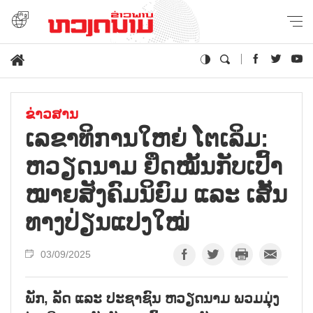
ຂ່າວສານ
ເລ​ຂາ​ທິ​ການ​ໃຫຍ່ ໂຕ​ເລິມ:
ຫວຽດ​ນາມ ຢຶດ​ໝັ້ນ​ກັບ​ເປົ້າ​
ໝາຍ​ສັງ​ຄົມ​ນິ​ຍົມ ແລະ ເສັ້ນ​
ທາງ​ປ່ຽນ​ແປງ​ໃໝ່
03/09/2025
ພັກ, ລັດ ແລະ ປະຊາຊົນ ຫວຽດນາມ ພວມມຸ່ງ