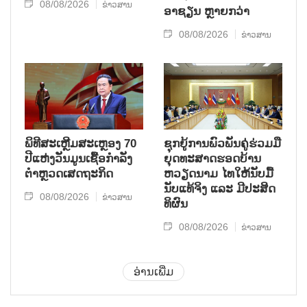
08/08/2026
ຂ່າວສານ
ອາຊຽນ ຫຼາຍກວ່າ
08/08/2026
ຂ່າວສານ
ພິທີສະເຫຼີມສະເຫຼອງ 70
ຊຸກ​ຍູ້​ການ​ພົວ​ພັນ​ຄູ່​ຮ່ວມ​ມື​
ປີແຫ່ງວັນມູນເຊື້ອກຳລັງ
ຍຸດ​ທະ​ສາດ​ຮອດ​ບ້ານ
ຕຳຫຼວດເສດຖະກິດ
ຫວຽດ​ນາມ ໄທ​ໃຫ້​ນັບ​ມື້​
ນັບ​ແທ້​ຈິງ ແລະ ມີ​ປະ​ສິດ​
08/08/2026
ຂ່າວສານ
ທິ​ຜົນ
08/08/2026
ຂ່າວສານ
ອ່ານເພີ່ມ