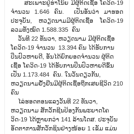
ສະເພາະຢູ່ຮ່າໂນ້ຍ ມີຜູ້ຕິດເຊື້ອ ໂຄວິດ-19
ຈຳນວນ 1.646 ຄົນ. ເປັນອັນວ່າ ມາຮອດ
ປະຈຸບັນ, ຫວຽດນາມມີຜູ້ຕິດເຊື້ອ ໂຄວິດ-19
ລວມທັງໝົດ 1.588.335 ຄົນ
ວັນທີ 22 ທັນວາ, ຫວຽດນາມ ມີຜູ້ຕິດເຊື້ອ
ໂຄວິດ-19 ຈຳນວນ 13.394 ຄົນ ໄດ້ຮັບການ
ປິ່ນປົວຫາຍດີ, ອັນໄດ້ຍົກຍອດຈຳນວນ ຜູ້ຕິດ
ເຊື້ອ ໂຄວິດ-19 ໄດ້ຮັບການປິ່ນປົວຫາຍດີຂຶ້ນ
ເປັນ 1.173.484 ຄົນ. ໃນວັນດຽວກັນ,
ຫວຽດນາມຢັ້ງຢືນມີຜູ້ຕິດເຊື້ອຖືກເສຍຊີວິດ 210
ຄົນ
ໄລ່ຮອດຕອນແລງວັນທີ 22 ທັນວາ,
ຫວຽດນາມ ສັກວັກຊີນປ້ອງກັນພະຍາດໂຄ
ວິດ-19 ໄດ້ຫຼາຍກວ່າ 141 ລ້ານໂດສ. ປະຈຸບັນ
ອັດຕາການສັກວັກຊິນຢ່າງໜ້ອຍ 1 ເຂັມ ແມ່ນ