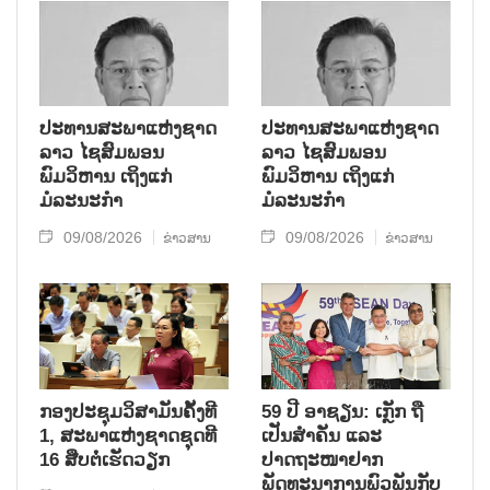
ຮ້າຍແຮງມາເປັນໄລຍະໜຶ່ງ.
ປະທານສະພາແຫ່ງຊາດ
ປະທານສະພາແຫ່ງຊາດ
ລາວ ໄຊສົມພອນ
ລາວ ໄຊສົມພອນ
ພົມວິຫານ ເຖິງແກ່
ພົມວິຫານ ເຖິງແກ່
ມໍລະນະກຳ
ມໍລະນະກຳ
09/08/2026
09/08/2026
ຂ່າວສານ
ຂ່າວສານ
ກອງປະຊຸມວິສາມັນຄັ້ງທີ
59 ປີ ອາຊຽນ: ເກຼັກ ຖື
1, ສະພາແຫ່ງຊາດຊຸດທີ
ເປັນສຳຄັນ ແລະ
16 ສືບຕໍ່ເຮັດວຽກ
ປາດຖະໜາຢາກ
ພັດທະນາການພົວພັນກັບ