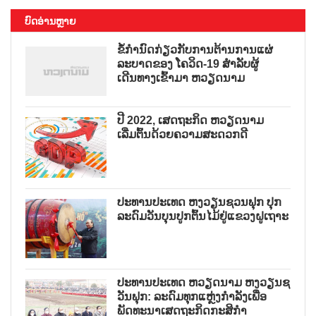
ບົດອ່ານຫຼາຍ
ຂໍ້ກຳນົດກ່ຽວກັບການຕ້ານການແຜ່
ລະບາດຂອງ ໂຄວິດ-19 ສຳລັບຜູ້
ເດີນທາງເຂົ້າມາ ຫວຽດນາມ
ປີ 2022, ເສດຖະກິດ ຫວຽດນາມ
ເລີ່ມຕົ້ນດ້ວຍຄວາມສະດວກດີ
ປະທານປະເທດ ຫງວຽນຊວນຟຸກ ປຸກ
ລະດົມວັນບຸນປູກຕົ້ນໄມ້ຢູ່ແຂວງຝູເຖາະ
ປະທານປະເທດ ຫວຽດນາມ ຫງວຽນຊ
ວັນຟຸກ: ລະດົມທຸກແຫຼ່ງກຳລັງເພື່ອ
ພັດທະນາເສດຖະກິດກະສິກຳ