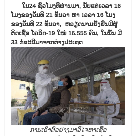
ໃນ24 ຊົ່ວໂມງທີ່ຜ່ານມາ, ນັບແຕ່ເວລາ 16
ໂມງຂອງວັນທີ 21 ທັນວາ ຫາ ເວລາ 16 ໂມງ
ຂອງວັນທີ 22 ທັນວາ, ຫວຽດນາມຢັ້ງຢືນມີຜູ້
ຕິດເຊື້ອ ໂຄວິດ-19 ໃໝ່ 16.555 ຄົນ, ໃນນັ້ນ ມີ
33 ກໍລະນີມາຈາກຕ່າງປະເທດ
ການເອົາຕົວຢ່າງມາວິໄຈຫາເຊື້ອ