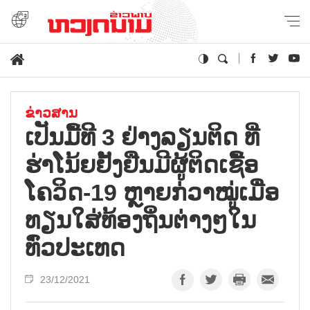
ຂ່າວສານ
ເປັນມື້ທີ 3 ຢ່າງລຽນຕິດ ທີ່
ຮ່າໂນ້ຍຢັ້ງຢືນມີຜູ້ຕິດເຊື້ອ
ໂຄວິດ-19 ຫຼາຍກ່ວາໝູ່ເມື່ອ
ທຽນໃສ່ທ້ອງຖິ່ນຕ່າງໆໃນ
ທົ່ວປະເທດ
23/12/2021