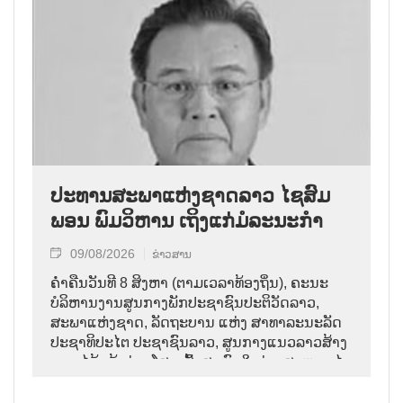
ປະທານສະພາແຫ່ງຊາດລາວ ໄຊສົມ
ພອນ ພົມວິຫານ ເຖິງແກ່ມໍລະນະກຳ
09/08/2026
ຂ່າວສານ
ຄ່ຳຄືນວັນທີ 8 ສິງຫາ (ຕາມເວລາທ້ອງຖິ່ນ), ຄະນະ
ບໍລິຫານງານສູນກາງພັກປະຊາຊົນປະຕິວັດລາວ,
ສະພາແຫ່ງຊາດ, ລັດຖະບານ ແຫ່ງ ສາທາລະນະລັດ
ປະຊາທິປະໄຕ ປະຊາຊົນລາວ, ສູນກາງແນວລາວສ້າງ
ຊາດ ໄດ້ແຈ້ງຂ່າວໂສກເສົ້າສະຫຼົດໃຈວ່າ: ສະຫາຍ ໄຊ
ສົມພອນ ພົມວິຫານ, ປະທານສະພາແຫ່ງຊາດລາວ
ໄດ້ເຖິງແກ່ມໍລະນະກຳ ໃນອາຍຸ 70 ປີ, ຫຼັງຈາກປ່ວຍ