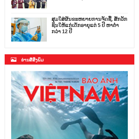
ສຸມໃສ່ຜັນຂະຫຍາຍການຈັດຊື້, ສັກວັກ
ຊິນໃຫ້ແກ່ເດັກອາຍຸແຕ່ 5 ປີ ຫາຕ່ຳ
ກວ່າ 12 ປີ
ອ່ານສື່ສິ່ງພິມ