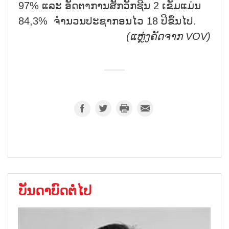
97% ແລະ ອັດຕາການສັກວັກຊີນ 2 ເຂັມແມ່ນ
84,3% ຈຳນວນປະຊາກອນໄວ 18 ປີຂຶ້ນໄປ.
(ແຫຼ່ງຄັດຈາກ VOV)
ບັນດາບົດຕໍ່ໄປ