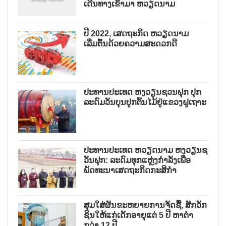
ເດີນທາງເຂົ້າມາ ຫວຽດນາມ
ປີ 2022, ເສດຖະກິດ ຫວຽດນາມ
ເລີ່ມຕົ້ນດ້ວຍຄວາມສະດວກດີ
ປະທານປະເທດ ຫງວຽນຊວນຟຸກ ປຸກ
ລະດົມວັນບຸນປູກຕົ້ນໄມ້ຢູ່ແຂວງຝູເຖາະ
ປະທານປະເທດ ຫວຽດນາມ ຫງວຽນຊ
ວັນຟຸກ: ລະດົມທຸກແຫຼ່ງກຳລັງເພື່ອ
ພັດທະນາເສດຖະກິດກະສິກຳ
ສຸມໃສ່ຜັນຂະຫຍາຍການຈັດຊື້, ສັກວັກ
ຊິນໃຫ້ແກ່ເດັກອາຍຸແຕ່ 5 ປີ ຫາຕ່ຳ
ກວ່າ 12 ປີ