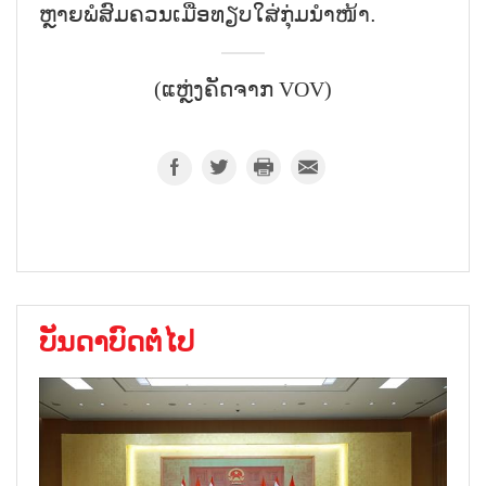
ຫຼາຍ​ພໍ​ສົມ​ຄວນ​ເມື່ອ​ທຽບ​ໃສ່​ກຸ່ມ​ນຳ​ໜ້າ.
(ແຫຼ່ງຄັດຈາກ VOV)
ບັນດາບົດຕໍ່ໄປ