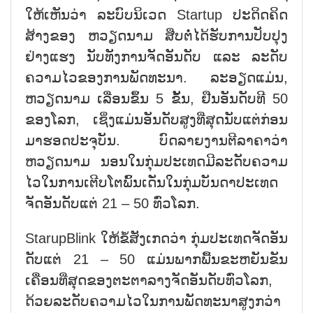
ໃຫ້​ເຫັນ​ວ່າ ລະ​ບົບ​ນິ​ເວດ Startup ປະ​ດິດ​ຄິດ​
ສ້າງ​ຂອງ ຫວຽດ​ນາມ ສືບ​ຕໍ່​ໄດ້​ຮັບ​ການ​ປັບ​ປຸງ​
ຢ່າງ​ແຮງ ນັບ​ທັງ​ການ​ຈັດ​ອັນ​ດັບ ແລະ ລະ​ດັບ​​
ຄວາມ​ໄວ​ຂອງການ​ພັດ​ທະ​ນາ. ລະ​ອ​ຽດ​ແມ່ນ,
ຫວຽດ​ນາມ ເລື່ອນ​ຂຶ້ນ 5 ຂັ້ນ, ຢືນ​ອັ​ນ​ດັບ​ທີ 50
ຂອງ​ໂລກ, ເຊິ່ງ​ແມ່ນ​ອັນ​ດ​ັບ​ສູງ​ທີ່​ສຸດ​ນັບ​ແຕ່​ກ່ອນ​
ມາ​ຮອດ​ປະ​ຈຸ​ບັນ. ບົດ​ລາຍ​ງານ​ຕີ​ລ​າ​ຄາ​ວ່າ
ຫວຽດ​ນາມ ນອນ​ໃນ​ກຸ່ມ​ປະ​ເທດ​ມີ​ລະ​ດັບ​ຄວາມ​
ໄວ​ໃນ​ການ​ເຕີບ​ໂຕ​ພົ້ນ​ເດັ່ນ​ໃນ​ກຸ່ມ​ບັນ​ດາ​ປະ​ເທດ​
ຈັດ​ອັນ​ດັບ​ແຕ່ 21 – 50 ທົ່ວ​ໂລກ.
StarupBlink ໃຫ້​ຂໍ້​ສັງ​ເກດ​ວ່າ ກຸ່ມ​ປະ​ເທດ​ຈັດ​ອັນ​
ດັບ​ແຕ່ 21 – 50 ແມ່ນ​ພາກ​ພື້ນ​ຂະ​ຫຍັນ​ຂັນ​
ເຄື່ອນ​ທີ່​ສຸດ​ຂອງ​ຕະ​ຕາ​ລາງ​ຈັດ​ອັ​ນ​ດັບ​ທົ່ວ​ໂລກ,
ດ້ວຍ​ລະ​ດັບ​​ຄວາມ​ໄວ​ໃນ​ການພັດ​ທະ​ນາ​ສູງກວ່າ​