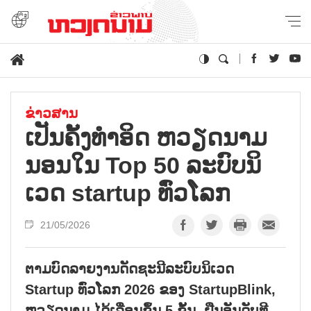
ຂ່າວສານ
ເປັນຄັ້ງທຳອິດ ຫວຽດນາມ
ນອນໃນ Top 50 ລະບົບນິ
ເວດ startup ທົ່ວໂລກ
21/05/2026
ຕາມບົດລາຍງານດັດຊະນີລະບົບນິເວດ
Startup ທົ່ວໂລກ 2026 ຂອງ StartupBlink,
ຫວຽດນາມ ໄດ້ເລື່ອນຂຶ້ນ 5 ຂັ້ນ, ຢືນອັນດັບທີ