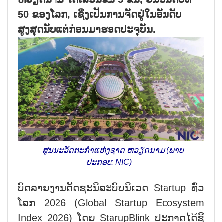
50 ຂອງໂລກ, ເຊິ່ງເປັນການຈັດຢູ່ໃນອັນດັບ
ສູງສຸດນັບແຕ່ກ່ອນມາຮອດປະຈຸບັນ.
ສູນ​ນະ​ວັດ​ຕະ​ກຳແຫ່ງ​ຊາດ ຫວຽດ​ນາມ (ພາບ​
ປະ​ກ​ອບ: NIC)
ບົດ​ລາຍ​ງານ​ດັດ​ຊະ​ນີ​ລະ​ບົບ​ນິ​ເວດ Startup ທົ່ວ​
ໂລກ 2026 (Global Startup Ecosystem
Index 2026) ໂດຍ StarupBlink ​ປະ​ກາດ​ໄດ້​ຊີ້​