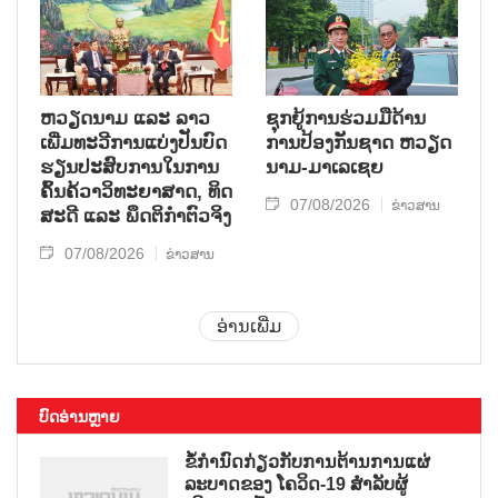
ຫວຽດ​ນາມ ແລະ ລາວ​
ຊຸກ​ຍູ້​ການ​ຮ່ວມ​ມື​ດ້ານ​
ເພີ່ມ​ທະ​ວີ​ການ​ແບ່​ງ​ປັນ​ບົດ​
ການ​ປ້ອງ​ກັນ​ຊາດ ຫວຽດ​
ຮຽນ​ປະ​ສົບ​ການ​ໃນ​ການ​
ນາມ-ມາ​ເລ​ເຊຍ
ຄົ້ນ​ຄ້​ວາ​ວິ​ທະ​ຍາ​ສາດ, ທິດ​
07/08/2026
ຂ່າວສານ
ສະ​ດີ ແລະ ພຶດ​ຕິ​ກຳຕົວ​ຈິງ
07/08/2026
ຂ່າວສານ
ອ່ານເພີ່ມ
ບົດອ່ານຫຼາຍ
ຂໍ້ກຳນົດກ່ຽວກັບການຕ້ານການແຜ່
ລະບາດຂອງ ໂຄວິດ-19 ສຳລັບຜູ້