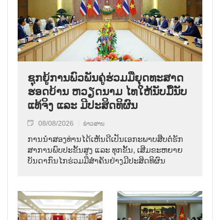
ຊຸກ​ຍູ້​ການ​ພົວ​ພັນ​ຄູ່​ຮ່ວມ​ມື​ຍຸດ​ທະ​ສາດ​
ຮອດ​ບ້ານ ຫວຽດ​ນາມ ໄທ​ໃຫ້​ນັບ​ມື້​ນັບ​
ແທ້​ຈິງ ແລະ ມີ​ປະ​ສິດ​ທິ​ຜົນ
08/08/2026
ຂ່າວສານ
ການ​ນຳ​ສອງ​ທ່ານ​ໄດ້​ເຫັນ​ດີ​ເປັນ​ເອ​ກະ​ພາບ​ສືບ​ຕໍ່​ຮັກ​
ສາ​ການ​ພົບ​ປະ​ຂັ້ນ​ສູງ ແລະ ທຸກ​ຂັ້ນ, ເສີມ​ຂະ​ຫຍາຍ​
ບັນ​ດາ​ກົນ​ໄກ​ຮ່ວມ​ມື​ສຳ​ຄັນ​ຢ່າງ​ມີ​ປະ​ສິດ​ທິ​ຜົນ