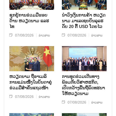
ຊຸກຍູ້ການຮ່ວມມືຮອບ
ນຳ​ວົງ​ເງິນ​ການ​ຄ້າ ຫວຽດ​
ດ້ານ ຫວຽດນາມ ແລະ
ນາມ ມາ​ເລ​ເຊຍ​ບັນ​ລຸ​ລະ​
ໄທ
ດັບ 20 ຕື້ USD ໂດຍ​ໄວ
07/08/2026
07/08/2026
ຂ່າວສານ
ຂ່າວສານ
ຫ​ວຽດ​ນາມ ຖື​ອາ​ເມ​ລິ​
ການ​ທູດ​ຮ່ວມ​ເດີນ​ທາງ​
ການ​ແມ່ນ​ໜຶ່ງ​ໃນ​ບັນ​ດາ​ຄູ່​
ພ້ອມກັບ​ວິ​ສາ​ຫະ​ກ​ິດ,
ຮ່ວມ​ມື​ສຳ​ຄັນ​ແຖວ​ໜ້າ
ເປີດກວ້າງ​ພື້ນ​ຖີ່​ພັດ​ທະ​ນາ​
ໃຫ້​ຫວຽດ​ນາມ
07/08/2026
ຂ່າວສານ
07/08/2026
ຂ່າວສານ