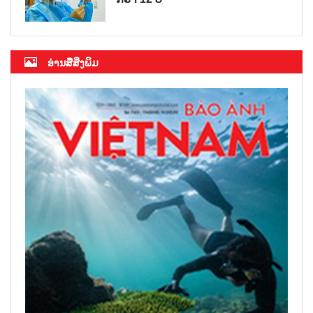
ອ່ານສື່ສິ່ງພິມ