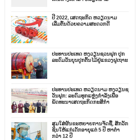
ປີ 2022, ເສດຖະກິດ ຫວຽດນາມ
ເລີ່ມຕົ້ນດ້ວຍຄວາມສະດວກດີ
ປະທານປະເທດ ຫງວຽນຊວນຟຸກ ປຸກ
ລະດົມວັນບຸນປູກຕົ້ນໄມ້ຢູ່ແຂວງຝູເຖາະ
ປະທານປະເທດ ຫວຽດນາມ ຫງວຽນຊ
ວັນຟຸກ: ລະດົມທຸກແຫຼ່ງກຳລັງເພື່ອ
ພັດທະນາເສດຖະກິດກະສິກຳ
ສຸມໃສ່ຜັນຂະຫຍາຍການຈັດຊື້, ສັກວັກ
ຊິນໃຫ້ແກ່ເດັກອາຍຸແຕ່ 5 ປີ ຫາຕ່ຳ
ກວ່າ 12 ປີ