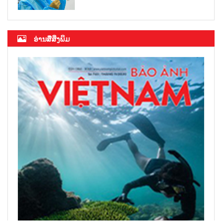
ອ່ານສື່ສິ່ງພິມ