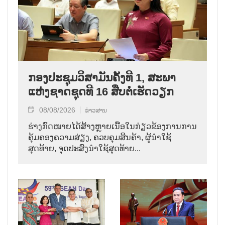
ກອງປະຊຸມວິສາມັນຄັ້ງທີ 1, ສະພາ
ແຫ່ງຊາດຊຸດທີ 16 ສືບຕໍ່ເຮັດວຽກ
08/08/2026
ຂ່າວສານ
ຮ່າງກົດໝາຍໄດ້ສ້າງຫຼາຍເນື້ອໃນກ່ຽວຂ້ອງການການ
ຄຸ້ມຄອງຄວາມສ່ຽງ, ຄວບຄຸມສິນຄ້າ, ຜູ້ນຳໃຊ້
ສຸດທ້າຍ, ຈຸດປະສົງນຳໃຊ້ສຸດທ້າຍ...