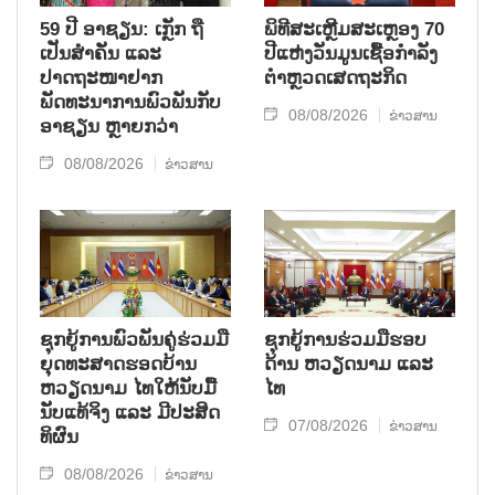
59 ປີ ອາຊຽນ: ເກຼັກ ຖື
ພິທີສະເຫຼີມສະເຫຼອງ 70
ເປັນສຳຄັນ ແລະ
ປີແຫ່ງວັນມູນເຊື້ອກຳລັງ
ປາດຖະໜາຢາກ
ຕຳຫຼວດເສດຖະກິດ
ພັດທະນາການພົວພັນກັບ
08/08/2026
ຂ່າວສານ
ອາຊຽນ ຫຼາຍກວ່າ
08/08/2026
ຂ່າວສານ
ຊຸກ​ຍູ້​ການ​ພົວ​ພັນ​ຄູ່​ຮ່ວມ​ມື​
ຊຸກຍູ້ການຮ່ວມມືຮອບ
ຍຸດ​ທະ​ສາດ​ຮອດ​ບ້ານ
ດ້ານ ຫວຽດນາມ ແລະ
ຫວຽດ​ນາມ ໄທ​ໃຫ້​ນັບ​ມື້​
ໄທ
ນັບ​ແທ້​ຈິງ ແລະ ມີ​ປະ​ສິດ​
07/08/2026
ຂ່າວສານ
ທິ​ຜົນ
08/08/2026
ຂ່າວສານ