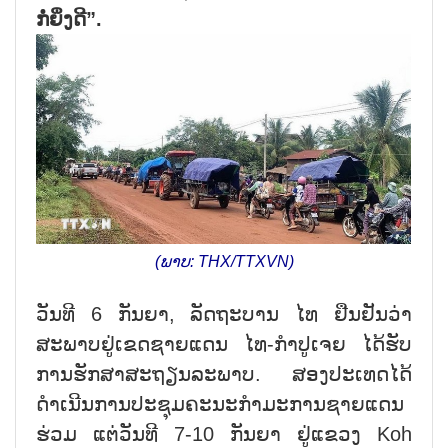
ກໍ່ຍິ່ງດີ”.
(ພາບ: THX/TTXVN)
ວັນທີ 6 ກັນຍາ, ລັດຖະບານ ໄທ ຢືນຢັນວ່າ
ສະພາບຢູ່ເຂດຊາຍແດນ ໄທ-ກຳປູເຈຍ ໄດ້ຮັບ
ການຮັກສາສະຖຽນລະພາບ. ສອງປະເທດໄດ້
ດຳເນີນການປະຊຸມຄະນະກຳມະການຊາຍແດນ
ຮ່ວມ ແຕ່ວັນທີ 7-10 ກັນຍາ ຢູ່ແຂວງ Koh