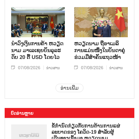
ນຳ​ວົງ​ເງິນ​ການ​ຄ້າ ຫວຽດ​
ຫ​ວຽດ​ນາມ ຖື​ອາ​ເມ​ລິ​
ນາມ ມາ​ເລ​ເຊຍ​ບັນ​ລຸ​ລະ​
ການ​ແມ່ນ​ໜຶ່ງ​ໃນ​ບັນ​ດາ​ຄູ່​
ດັບ 20 ຕື້ USD ໂດຍ​ໄວ
ຮ່ວມ​ມື​ສຳ​ຄັນ​ແຖວ​ໜ້າ
07/08/2026
07/08/2026
ຂ່າວສານ
ຂ່າວສານ
ອ່ານເພີ່ມ
ບົດອ່ານຫຼາຍ
ຂໍ້ກຳນົດກ່ຽວກັບການຕ້ານການແຜ່
ລະບາດຂອງ ໂຄວິດ-19 ສຳລັບຜູ້
ເດີນທາງເຂົ້າມາ ຫວຽດນາມ