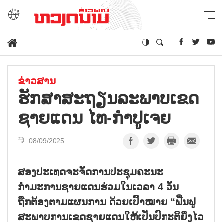
ຂ່າວສານ
ຮັກ​ສາ​ສະ​ຖຽນ​ລະ​ພາບ​ເຂດ​
ຊາຍ​ແດນ ໄທ-ກຳ​ປູ​ເຈຍ
08/09/2025
ສອງປະເທດຈະຈັດການປະຊຸມຄະນະ
ກຳມະການຊາຍແດນຮ່ວມໃນເວລາ 4 ວັນ
ຖືກຕ້ອງຕາມແຜນການ ດ້ວຍເປົ້າໝາຍ “ຟື້ນຟູ
ສະພາບການເຂດຊາຍແດນໃຫ້ເປັນປົກະຕິຍິ່ງໄວ