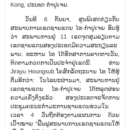
Kong, ປະເທດ ກຳປູເຈຍ.
ວັນທີ 6 ກັນຍາ, ສູນພິເສດກ່ຽວກັບ
ສະພາບການເຂດຊາຍແດນ ໄທ-ກຳປູເຈຍ ຮັບຮູ້
ວ່າ ສະພາບການຢູ່ 11 ເຂດຈຸດສຸມລຽບຕາມ
ເຂດຊາຍແດນສອງປະເທດມີຄວາມສະຖຽນລະ
ພາບ. ທະຫານ ໄທ ໄດ້ຮັກສາການລາດຕາເວັນ,
ຕິດຕາມກວດກາເປັນປະຈຳຢູ່ເຂດນີ້. ທ່ານ
Jirayu Houngsub ໂຄສົກລັດຖະບານ ໄທ ໃຫ້ຮູ້
ຕື່ມອີກວ່າ: ໃນໄລຍະຜ່ານມາ, ສະພາບການຢູ່
ເຂດຊາຍແດນ ໄທ-ກຳປູເຈຍ ໄດ້ຫລຸດຜ່ອນ
ຄວາມເຄັ່ງຕຶງແລ້ວ. ສອງປະເທດຈະຈັດການ
ປະຊຸມຄະນະກຳມະການຊາຍແດນຮ່ວມໃນ
ເວລາ 4 ວັນຖືກຕ້ອງຕາມແຜນການ ດ້ວຍ
ເປົ້າໝາຍ “ຟື້ນຟູສະພາບການເຂດຊາຍແດນໃຫ້