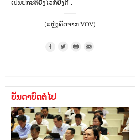
ເປັນປົກະຕິຍິ່ງໄວກໍ່ຍິ່ງດີ”.
(ແຫຼ່ງຄັດຈາກ VOV)
ບັນດາບົດຕໍ່ໄປ