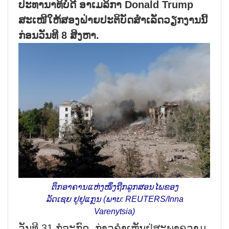
ປະທານາທິບໍດີ ອາເມລິກາ Donald Trump
ສະເໜີໃຫ້ສອງຝ່າຍປະຕິບັດສຳເລັດວຽກງານນີ້
ກ່ອນວັນທີ 8 ສິງຫາ.
ຕຶກອາຄານແຫ່ງໜຶ່ງຖືກລູກສອນໄພຂອງ
ລັດເຊຍ ຢູຢູແກຼນ (ພາບ: REUTERS/Inna
Varenytsia)
ວັນທີ 31 ກໍລະກົດ, ກ່າວຄຳເຫັນຢູ່ສະພາຄວາມ