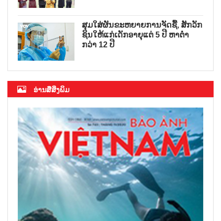
ສຸມໃສ່ຜັນຂະຫຍາຍການຈັດຊື້, ສັກວັກ
ຊິນໃຫ້ແກ່ເດັກອາຍຸແຕ່ 5 ປີ ຫາຕ່ຳ
ກວ່າ 12 ປີ
ອ່ານສື່ສິ່ງພິມ