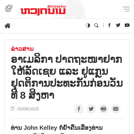
ຂ່າວສານ
ອາ​ເມ​ລິ​ກາ ປາດ​ຖະ​ໜາ​ຢາກ
​ໃຫ້ລັດ​ເຊຍ ແລະ ຢູ​ແກຼນ
ຢຸດ​ຕິ​ການ​ປະ​ທະ​ກັນ​ກ່ອນ​ວັນ​
ທີ 8 ສິງ​ຫາ
02/08/2025
ທ່ານ John Kelley ກໍ່ຢ້ຳຄືນເລື່ອງທ່ານ