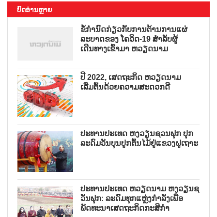
ບົດອ່ານຫຼາຍ
ຂໍ້ກຳນົດກ່ຽວກັບການຕ້ານການແຜ່
ລະບາດຂອງ ໂຄວິດ-19 ສຳລັບຜູ້
ເດີນທາງເຂົ້າມາ ຫວຽດນາມ
ປີ 2022, ເສດຖະກິດ ຫວຽດນາມ
ເລີ່ມຕົ້ນດ້ວຍຄວາມສະດວກດີ
ປະທານປະເທດ ຫງວຽນຊວນຟຸກ ປຸກ
ລະດົມວັນບຸນປູກຕົ້ນໄມ້ຢູ່ແຂວງຝູເຖາະ
ປະທານປະເທດ ຫວຽດນາມ ຫງວຽນຊ
ວັນຟຸກ: ລະດົມທຸກແຫຼ່ງກຳລັງເພື່ອ
ພັດທະນາເສດຖະກິດກະສິກຳ