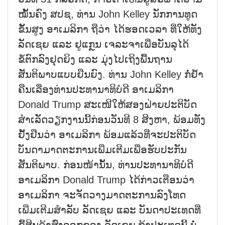
ໝັ້ນຄົງ ສປຊ, ທ່ານ John Kelley ນັກການທູດ
ຂັ້ນສູງ ອາເມລິກາ ຖືວ່າ ໄດ້ຮອດເວລາ ທີ່ໃຫ້ທັງ
ລັດເຊຍ ແລະ ຢູແກຼນ ເຈລະຈາເພື່ອບັນລຸໄດ້
ຂໍ້ຕົກລົງຢຸດຍິງ ແລະ ມຸ່ງໄປເຖິງພື້ນຖານ
ສັນຕິພາບແບບຍືນຍົງ. ທ່ານ John Kelley ກໍ່ຢ້ຳ
ຄືນເລື່ອງທ່ານປະທານາທິບໍດີ ອາເມລິກາ
Donald Trump ສະເໜີໃຫ້ສອງຝ່າຍປະຕິບັດ
ສຳເລັດວຽກງານນີ້ກ່ອນວັນທີ 8 ສິງຫາ, ພ້ອມທັງ
ຢັ້ງຢືນວ່າ ອາເມລິກາ ພ້ອມແລ້ວທີ່ຈະປະຕິບັດ
ບັນດາມາດຕະການເພີ່ມເຕີມເພື່ອຮັບປະກັນ
ສັນຕິພາບ. ກ່ອນໜ້ານັ້ນ, ທ່ານປະທານາທິບໍດີ
ອາເມລິກາ Donald Trump ໄດ້ກ່າວເຕືອນວ່າ
ອາເມລິກາ ຈະຈັດວາງມາດຕະການລົງໂທດ
ເພີ່ມເຕີມສຳລັບ ລັດເຊຍ ແລະ ບັນດາປະເທດທີ່