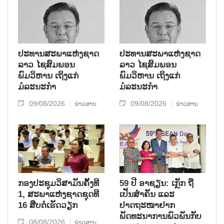
ຮ້າຍແຮງມາເປັນໄລຍະໜຶ່ງ.
ປະທານສະພາແຫ່ງຊາດ
ປະທານສະພາແຫ່ງຊາດ
ລາວ ໄຊສົມພອນ
ລາວ ໄຊສົມພອນ
ພົມວິຫານ ເຖິງແກ່
ພົມວິຫານ ເຖິງແກ່
ມໍລະນະກຳ
ມໍລະນະກຳ
09/08/2026
09/08/2026
ຂ່າວສານ
ຂ່າວສານ
ກອງປະຊຸມວິສາມັນຄັ້ງທີ
59 ປີ ອາຊຽນ: ເກຼັກ ຖື
1, ສະພາແຫ່ງຊາດຊຸດທີ
ເປັນສຳຄັນ ແລະ
16 ສືບຕໍ່ເຮັດວຽກ
ປາດຖະໜາຢາກ
ພັດທະນາການພົວພັນກັບ
08/08/2026
ຂ່າວສານ