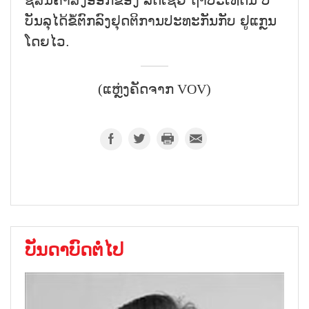
ຊື້ສິນຄ້າສົ່ງອອກຂອງ ລັດເຊຍ ຖ້າປະເທດນີ້ ບໍ່
ບັນລຸໄດ້ຂໍ້ຕົກລົງຢຸດຕິການປະທະກັນກັບ ຢູແກຼນ
ໂດຍໄວ.
(ແຫຼ່ງຄັດຈາກ VOV)
ບັນດາບົດຕໍ່ໄປ