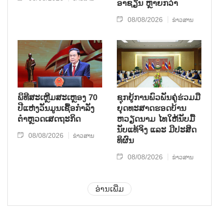
ອາຊຽນ ຫຼາຍກວ່າ
08/08/2026
ຂ່າວສານ
ພິທີສະເຫຼີມສະເຫຼອງ 70
ຊຸກ​ຍູ້​ການ​ພົວ​ພັນ​ຄູ່​ຮ່ວມ​ມື​
ປີແຫ່ງວັນມູນເຊື້ອກຳລັງ
ຍຸດ​ທະ​ສາດ​ຮອດ​ບ້ານ
ຕຳຫຼວດເສດຖະກິດ
ຫວຽດ​ນາມ ໄທ​ໃຫ້​ນັບ​ມື້​
ນັບ​ແທ້​ຈິງ ແລະ ມີ​ປະ​ສິດ​
08/08/2026
ຂ່າວສານ
ທິ​ຜົນ
08/08/2026
ຂ່າວສານ
ອ່ານເພີ່ມ