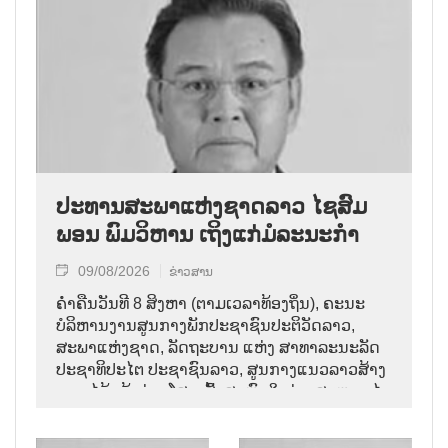
ປະທານສະພາແຫ່ງຊາດລາວ ໄຊສົມ
ພອນ ພົມວິຫານ ເຖິງແກ່ມໍລະນະກຳ
09/08/2026
ຂ່າວສານ
ຄ່ຳຄືນວັນທີ 8 ສິງຫາ (ຕາມເວລາທ້ອງຖິ່ນ), ຄະນະ
ບໍລິຫານງານສູນກາງພັກປະຊາຊົນປະຕິວັດລາວ,
ສະພາແຫ່ງຊາດ, ລັດຖະບານ ແຫ່ງ ສາທາລະນະລັດ
ປະຊາທິປະໄຕ ປະຊາຊົນລາວ, ສູນກາງແນວລາວສ້າງ
ຊາດ ໄດ້ແຈ້ງຂ່າວໂສກເສົ້າສະຫຼົດໃຈວ່າ: ສະຫາຍ ໄຊ
ສົມພອນ ພົມວິຫານ, ປະທານສະພາແຫ່ງຊາດລາວ
ໄດ້ເຖິງແກ່ມໍລະນະກຳ ໃນອາຍຸ 70 ປີ, ຫຼັງຈາກປ່ວຍ