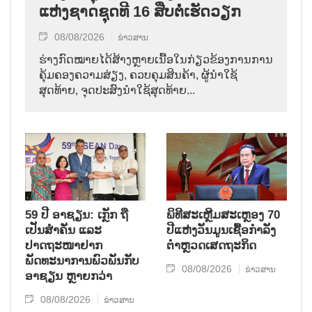
ແຫ່ງຊາດຊຸດທີ 16 ສືບຕໍ່ເຮັດວຽກ
08/08/2026
ຂ່າວສານ
ຮ່າງກົດໝາຍໄດ້ສ້າງຫຼາຍເນື້ອໃນກ່ຽວຂ້ອງການການ
ຄຸ້ມຄອງຄວາມສ່ຽງ, ຄວບຄຸມສິນຄ້າ, ຜູ້ນຳໃຊ້
ສຸດທ້າຍ, ຈຸດປະສົງນຳໃຊ້ສຸດທ້າຍ...
59 ປີ ອາຊຽນ: ເກຼັກ ຖື
ພິທີສະເຫຼີມສະເຫຼອງ 70
ເປັນສຳຄັນ ແລະ
ປີແຫ່ງວັນມູນເຊື້ອກຳລັງ
ປາດຖະໜາຢາກ
ຕຳຫຼວດເສດຖະກິດ
ພັດທະນາການພົວພັນກັບ
08/08/2026
ຂ່າວສານ
ອາຊຽນ ຫຼາຍກວ່າ
08/08/2026
ຂ່າວສານ