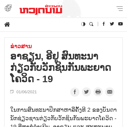
ຂ່າວສານ
ອາ​ຊຽນ, ອີ​ຢູ ສົນ​ທະ​ນາ
ກ່ຽວ​ກັບ​ວັກ​ຊິນ​ກັນ​ພະ​ຍາດ​
ໂຄວິດ - 19
01/06/2021
ໃນການສົນທະນາປຶກສາຫາລືຄັ້ງທີ 2 ຂອງບັນດາ
ນັກຊ່ຽວຊານກ່ຽວກັບວັກຊິນກັນພະຍາດໂຄວິດ -
19 ທີ່ຫາກໍດຳເນີນ, ອາຊຽນ ແລະ ສະຫະພາບ