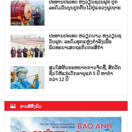
ປະທານປະເທດ ຫງວຽນຊວນຟຸກ ປຸກ
ລະດົມວັນບຸນປູກຕົ້ນໄມ້ຢູ່ແຂວງຝູເຖາະ
ປະທານປະເທດ ຫວຽດນາມ ຫງວຽນຊ
ວັນຟຸກ: ລະດົມທຸກແຫຼ່ງກຳລັງເພື່ອ
ພັດທະນາເສດຖະກິດກະສິກຳ
ສຸມໃສ່ຜັນຂະຫຍາຍການຈັດຊື້, ສັກວັກ
ຊິນໃຫ້ແກ່ເດັກອາຍຸແຕ່ 5 ປີ ຫາຕ່ຳ
ກວ່າ 12 ປີ
ອ່ານສື່ສິ່ງພິມ