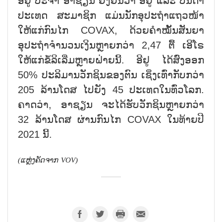
ອີຢູ ປະຈຳ ອາຊຽນ ຢັ້ງຢືນວ່າ ອີຢູ ແລະ ບັນດາ
ປະເທດ ສະມາຊິກ ແມ່ນນັກອຸປະຖຳແຖວໜ້າ
ໃຫ້ແກ່ກົນໄກ COVAX, ດ້ວຍຄຳໝັ້ນສັນຍາ
ອຸປະຖຳຈຳນວນເງິນຫຼາຍກວ່າ 2,47 ຕື້ ເອີໂຣ
ໃຫ້ແກ່ຂໍ້ລິເລີ່ມຫຼາຍຝ່າຍນີ້. ອີຢູ ໄດ້ສົ່ງອອກ
50% ປະລິມານວັກຊິນຂອງຕົນ ເຊິ່ງເທົ່າກັບກວ່າ
205 ລ້ານໂດສ ໄປຍັງ 45 ປະເທດໃນທົ່ວໂລກ.
ຄາດວ່າ, ອາຊຽນ ຈະໄດ້ຮັບວັກຊິນຫຼາຍກວ່າ
32 ລ້ານໂດສ ຜ່ານກົນໄກ COVAX ໃນທ້າຍປີ
2021 ນີ້.
(
ແຫຼ່ງຄັດຈາກ
VOV)