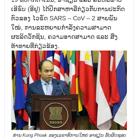
ເອີຣົບ (ອີຢູ) ໄດ້ປຶກສາຫາລືກ່ຽວກັບການປະກົດ
ຕົວຂອງ ໄວຣັດ SARS – CoV – 2 ສາຍພັນ
ໃໝ່, ການຂະຫຍາຍກຳລັງຄວາມສາມາດ
ຜະລິດວັກຊິນ, ຄວາມອາດສາມາດ ແລະ ສິ່ງ
ທ້າທາຍທີ່ກ່ຽວຂ້ອງ.
ທ່ານ Kung Phoak ຮອງເລຂາທິການໃຫຍ່ ອາຊຽນ ຮັບຜິດຊອບ