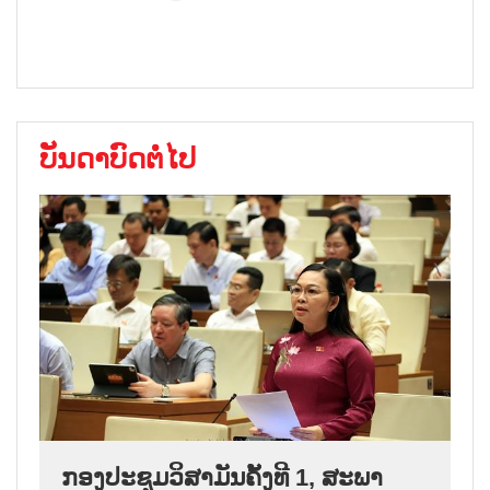
ບັນດາບົດຕໍ່ໄປ
ກອງປະຊຸມວິສາມັນຄັ້ງທີ 1, ສະພາ