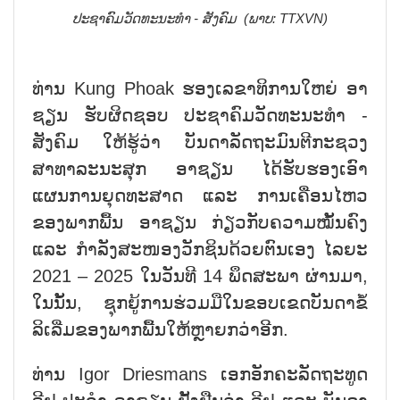
ປະຊາຄົມວັດທະນະທຳ - ສັງຄົມ (ພາບ: TTXVN)
ທ່ານ Kung Phoak ຮອງເລຂາທິການໃຫຍ່ ອາ
ຊຽນ ຮັບຜິດຊອບ ປະຊາຄົມວັດທະນະທຳ -
ສັງຄົມ ໃຫ້ຮູ້ວ່າ ບັນດາລັດຖະມົນຕີກະຊວງ
ສາທາລະນະສຸກ ອາຊຽນ ໄດ້ຮັບຮອງເອົາ
ແຜນການຍຸດທະສາດ ແລະ ການເຄື່ອນໄຫວ
ຂອງພາກພື້ນ ອາຊຽນ ກ່ຽວກັບຄວາມໝັ້ນຄົງ
ແລະ ກຳລັງສະໜອງວັກຊິນດ້ວຍຕົນເອງ ໄລຍະ
2021 – 2025 ໃນວັນທີ 14 ພຶດສະພາ ຜ່ານມາ,
ໃນນັ້ນ, ຊຸກຍູ້ການຮ່ວມມືໃນຂອບເຂດບັນດາຂໍ້
ລິເລີ່ມຂອງພາກພື້ນໃຫ້ຫຼາຍກວ່າອີກ.
ທ່ານ Igor Driesmans ເອກອັກຄະລັດຖະທູດ