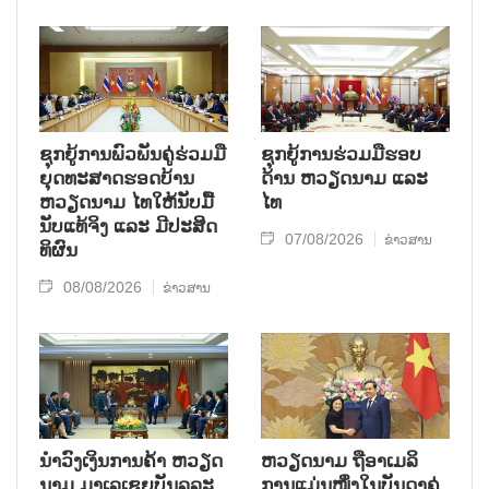
ຊຸກ​ຍູ້​ການ​ພົວ​ພັນ​ຄູ່​ຮ່ວມ​ມື​
ຊຸກຍູ້ການຮ່ວມມືຮອບ
ຍຸດ​ທະ​ສາດ​ຮອດ​ບ້ານ
ດ້ານ ຫວຽດນາມ ແລະ
ຫວຽດ​ນາມ ໄທ​ໃຫ້​ນັບ​ມື້​
ໄທ
ນັບ​ແທ້​ຈິງ ແລະ ມີ​ປະ​ສິດ​
07/08/2026
ຂ່າວສານ
ທິ​ຜົນ
08/08/2026
ຂ່າວສານ
ນຳ​ວົງ​ເງິນ​ການ​ຄ້າ ຫວຽດ​
ຫ​ວຽດ​ນາມ ຖື​ອາ​ເມ​ລິ​
ນາມ ມາ​ເລ​ເຊຍ​ບັນ​ລຸ​ລະ​
ການ​ແມ່ນ​ໜຶ່ງ​ໃນ​ບັນ​ດາ​ຄູ່​