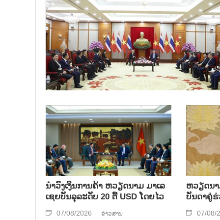
ນຳ​ວົງ​ເງິນ​ການ​ຄ້າ ຫວຽດ​ນາມ ມາ​ເລ​
ຫ​ວຽດ​ນາມ 
ເຊຍ​ບັນ​ລຸ​ລະ​ດັບ 20 ຕື້ USD ໂດຍ​ໄວ
ບັນ​ດາ​ຄູ່​
07/08/2026
07/08/
ຂ່າວສານ