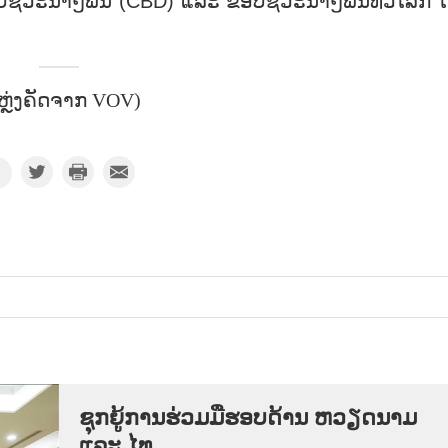
ຽວກັບຊີວະນາໆພັນ (CBD) ແລະ ຂອບຊີວະນາໆພັນທົ່ວໂລກ 
ຫຼ່ງຄັດຈາກ VOV)
ຊຸກຍູ້ການຮ່ວມມືຮອບດ້ານ ຫວຽດນາມ
ແລະ ໄທ