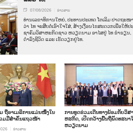
07/08/2026
ຂ່າວສານ
ທ່ານ​ເລ​ຂາ​ທິ​ການ​ໃຫຍ່, ປະ​ທານ​ປະ​ເທດ ໂຕ​ເລິມ ປາດ​ຖະ​ໜາ
ວ່າ ໄທ​ ຈະ​ສືບ​ຕໍ່​ເອົາ​ໃຈ​ໃສ່, ສ້າງ​ເງື່ອນ​ໄຂ​ສະ​ດວກ​ເພື່ອ​ໃຫ້​ປະ
ຊາ​ຄົມ​ວ​ິ​ສາ​ຫະ​ກິດ​ຊາວ ຫວຽດ​ນາມ ອາ​ໄສ​ຢູ່ ໄທ ຮ່ຳ​ຮຽນ,
ດຳ​ລົງ​ຊີ​ວິດ ແລະ ເຮັດ​ວຽກ​ຢູ່​ໄທ.
ຖື​ອາ​ເມ​ລິ​ການ​ແມ່ນ​ໜຶ່ງ​ໃນ​
ການ​ທູດ​ຮ່ວມ​ເດີນ​ທາງ​ພ້ອມກັບ​ວິ​ສາ
ຮ່ວມ​ມື​ສຳ​ຄັນ​ແຖວ​ໜ້າ
ຫະ​ກ​ິດ, ເປີດກວ້າງ​ພື້ນ​ຖີ່​ພັດ​ທະ​ນາ​ໃ
ຫວຽດ​ນາມ
2026
ຂ່າວສານ