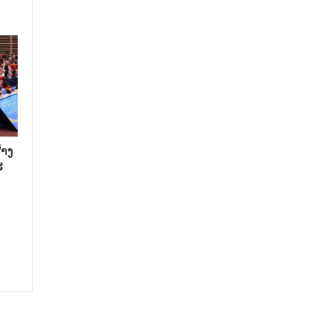
າງ​
​