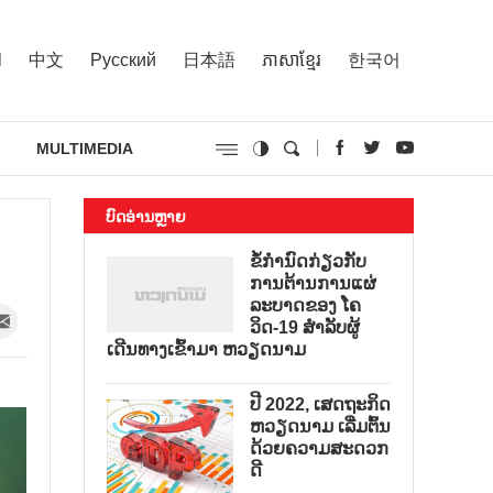
l
中文
Русский
日本語
ភាសាខ្មែរ
한국어
MULTIMEDIA
ບົດອ່ານຫຼາຍ
ຂໍ້ກຳນົດກ່ຽວກັບ
ການຕ້ານການແຜ່
ລະບາດຂອງ ໂຄ
ວິດ-19 ສຳລັບຜູ້
ເດີນທາງເຂົ້າມາ ຫວຽດນາມ
ປີ 2022, ເສດຖະກິດ
ຫວຽດນາມ ເລີ່ມຕົ້ນ
ດ້ວຍຄວາມສະດວກ
ດີ