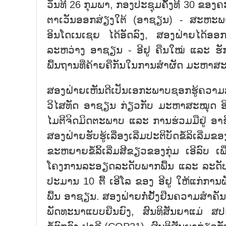
ວັນທີ 26 ກຸມພາ, ກອງປະຊຸມຄັ້ງທີ 30 
ຕາເວັນອອກສ່ຽງໃຕ້ (ອາຊຽນ) - ສະຫະພາບ
ອິນໂດເນເຊຍ ໄດ້ອັດລົງ, ສອງຝ່າຍໄດ້ອອກຖ
ລະຫວ່າງ ອາຊຽນ - ອີຢູ ຄືນໃໝ່ ແລະ ຮ
ພື້ນຖານທີ່ຄ້າຍຄືກັນໃນການສຳຜັດ ມະຫາສະ
ສອງຝ່າຍເຫັນດີເປັນເອກະພາບຊອກຮູ້ຄວາມ
ວິໄສທັດ ອາຊຽນ ກ່ຽວກັບ ມະຫາສະໝຸດ ອິນ
ໄມຕີຈິດມິດຕະພາບ ແລະ ການຮ່ວມມືຢູ່ ອາ
ສອງຝ່າຍຮັບຮູ້ເລື່ອງເລີ່ມປະຕິບັດຂໍ້ລິເລີ
ຂະຫຍາຍຂໍ້ລິ້ເລີ່ມສີຂຽວຂອງກຸ່ມ ເອີລົບ 
ໂຄງການລະອຽດລະດັບພາກພື້ນ ແລະ ລະດັບຊາ
ປະມານ 10 ຕື້ ເອີໂລ ຂອງ ອີຢູ ໃຫ້ແກ່ການ
ພື້ນ ອາຊຽນ. ສອງຝ່າຍກໍ່ຢັ້ງຢືນຄວາມສຳ
ພັດທະນາແບບຍືນຍົງ, ສົນທິສັນຍາແມ່ ສ