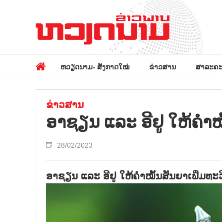
ຫວຽດນາມ- ສັງກາດໃໝ່
ຂ່າວສານ
ສາລະຄະ
ຂ່າວສານ
ອາຊຽນ ແລະ ອີຢູ ໃຫ້ຄຳໝ
28/02/2023
ອາຊຽນ ແລະ ອີຢູ ໃຫ້ຄຳໝັ້ນສັນຍາເພີ່ມທະ