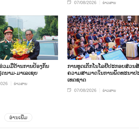
07/08/2026
ຂ່າວສານ
​ຮ່ວມ​ມື​ດ້ານ​ການ​ປ້ອງ​ກັນ​
ການ​ທູດ​ເຕັກ​ໂນ​ໂລ​ຢີ​ປະ​ກອບ​ສ່ວນ​ສ້
​ນາມ-ມາ​ເລ​ເຊຍ
ຄວາມ​ສາ​ມາດ​ໃນ​ການ​ພັດ​ທະ​ນາ​ປະ
ເທດ​ຊາດ
2026
ຂ່າວສານ
07/08/2026
ຂ່າວສານ
ອ່ານເພີ່ມ