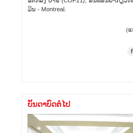
ຂໍ້ຕົກລົງ ປາຣີ (COP21), ສົນທິສັນຍາກ່
ມິນ - Montreal.
(ແ
ບັນດາບົດຕໍ່ໄປ