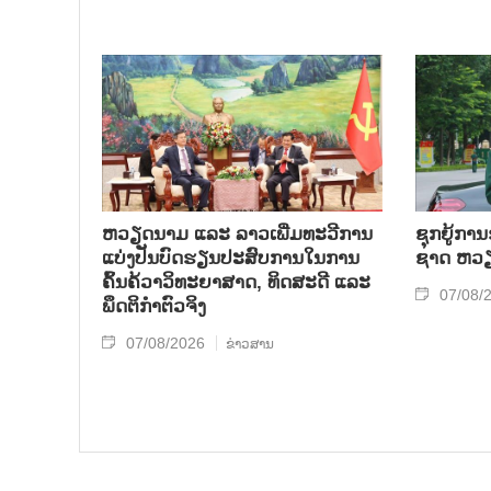
ຫວຽດ​ນາມ ແລະ ລາວ​ເພີ່ມ​ທະ​ວີ​ການ​
ຊຸກ​ຍູ້​ການ
ແບ່​ງ​ປັນ​ບົດ​ຮຽນ​ປະ​ສົບ​ການ​ໃນ​ການ​
ຊາດ ຫວຽດ
ຄົ້ນ​ຄ້​ວາ​ວິ​ທະ​ຍາ​ສາດ, ທິດ​ສະ​ດີ ແລະ
07/08/
ພຶດ​ຕິ​ກຳຕົວ​ຈິງ
07/08/2026
ຂ່າວສານ