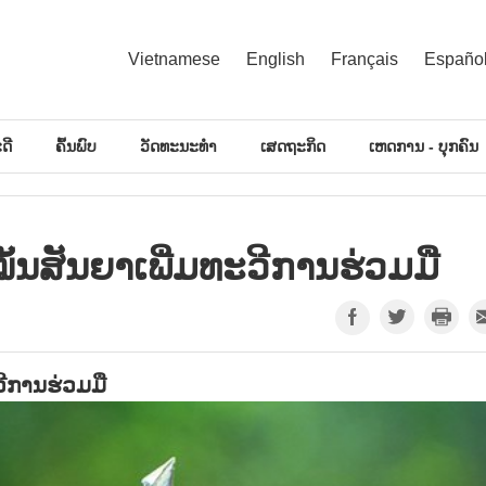
Vietnamese
English
Français
Españo
ດີ
ຄົ້ນພົບ
ວັດທະນະທຳ
ເສດຖະກິດ
ເຫດການ - ບຸກຄົນ
ັ້ນສັນຍາເພີ່ມທະວີການຮ່ວມມື
ວີການຮ່ວມມື