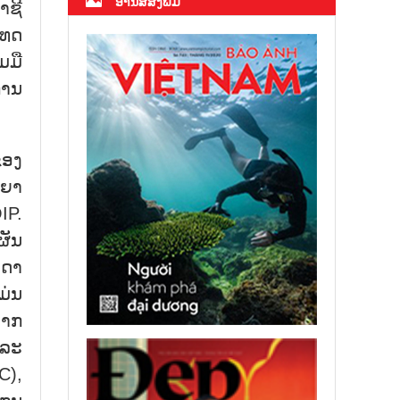
ອ່ານສື່ສິ່ງພິມ
າຊີ
ເທດ
ມມື
ການ
ຂອງ
ນຍາ
IP.
ຜັນ
ນດາ
ມ່ນ
ພາກ
ແລະ
C),