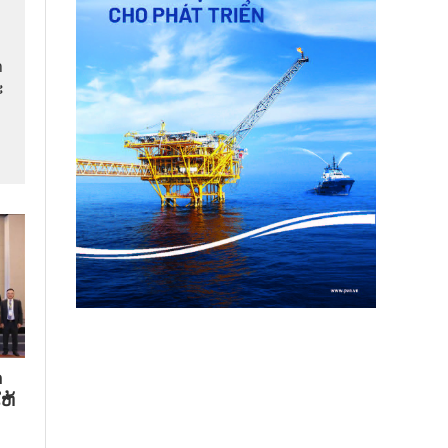
​
​
​
ຫ້​