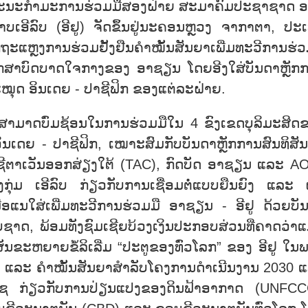
ຂອງຄະນະກຳມະການຮ່ວມມືສອງຝ່າຍ ສະມາຄົມປະຊາຊາດ ອ
ເອີລົບ (ອີຢູ) ຈັດຂຶ້ນຢູ່ນະຄອນຫຼວງ ຈາກາຕາ, ປະ
ະແຫຼງການຮ່ວມຢັ້ງຢືນຄຳໝັ້ນສັນຍາເພີ່ມທະວີການຮ່ວ
ັກສາບົດບາດໃຈກາງຂອງ ອາຊຽນ ໂດຍອີງໃສ່ບັນດາຫຼັກ
ໝຸດ ອິນເດຍ - ປາຊີຟິກ ຂອງແຕ່ລະຝ່າຍ.
ສາມາດບົ່ມຊ້ອນໃນການຮ່ວມມືໃນ 4 ຂົງເຂດບຸລິມະສິດ
ເດຍ - ປາຊີຟິກ, ເໝາະສົມກັບບັນດາຫຼັກການສົນທິສັ
ຊີຕາເວັນອອກສ່ຽງໃຕ້ (TAC), ກົດບັດ ອາຊຽນ ແລະ AO
່ມຂອງກຸ່ມ ເອີລົບ ກ່ຽວກັບການເຊື່ອມຕໍ່ແບບຍືນຍົງ ແລະ 
ເພື່ອແນໃສ່ເພີ່ມທະວີການຮ່ວມມື ອາຊຽນ - ອີຢູ ດ້ວຍບັ
ດ, ພ້ອມທັງຊົມເຊີຍບ້ວງເງິນປະກອບສ່ວນທີ່ຄາດວ່າແ
ຜັນຂະຫຍາຍຂໍ້ລິເລີ່ມ “ປະຕູຂອງທົ່ວໂລກ” ຂອງ ອີຢູ ໃນ
ຄັນ ແລະ ຄຳໝັ້ນສັນຍາສຳລັບໂຄງການດຳເນີນງານ 2030 
ປຊ ກ່ຽວກັບການປ່ຽນແປງຂອງດິນຟ້າອາກາດ (UNFCC