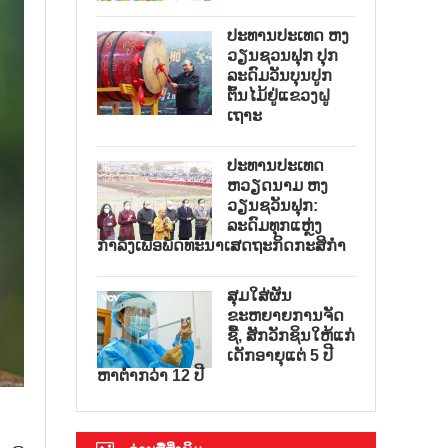
ປະທານປະເທດ ຫງ
ວຽນຊວນຟຸກ ປຸກ
ລະດົມວັນບຸນປູກ
ຕົ້ນໄມ້ຢູ່ແຂວງຝູ
ເຖາະ
ປະທານປະເທດ
ຫວຽດນາມ ຫງ
ວຽນຊວັນຟຸກ:
ລະດົມທຸກແຫຼ່ງ
ກຳລັງເພື່ອພັດທະນາເສດຖະກິດກະສິກຳ
ສຸມໃສ່ຜັນ
ຂະຫຍາຍການຈັດ
ຊື້, ສັກວັກຊິນໃຫ້ແກ່
ເດັກອາຍຸແຕ່ 5 ປີ
ຫາຕ່ຳກວ່າ 12 ປີ