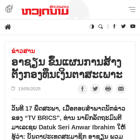
ຂ່າວສານ
ອາຊຽນ ຂຶ້ນແຜນການສ້າງ
ຕັ້ງກອງທຶນເງິນຕາສະເພາະ
19/05/2025
ວັນທີ 17 ພຶດສະພາ, ເມື່ອຕອບສຳພາດນັກຂ່າວ
ຂອງ “TV BRICS”, ທ່ານ ນາຍົກລັດຖະມົນຕີ
ມາເລເຊຍ Datuk Seri Anwar Ibrahim ໃຫ້
ຮູ້ວ່າ: ບັນດາປະເທດສະມາຊິກ ອາຊຽນ ພວມ