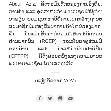
Abdul Aziz, ລັດຖະມົນຕີກະຊວງການລົງທຶນ,
ການຄ້າ ແລະ ອຸດສາຫະກຳ ມາເລເຊຍໃຫ້ຮູ້ວ່າ:
ອາຊຽນ ພວມຊອກຫາວິທີການເປີດກວ້າງຖານະ
ສະມາຊິກໃນສອງສັນຍາການຄ້າໃຫຍ່ຂອງພາກ
ພື້ນ ນັ້ນແມ່ນສັນຍາຄູ່ຮ່ວມມືເສດຖະກິດຮອບ
ດ້ານພາກພື້ນ (RCEP) ແລະສັນຍາຄູ່ຮ່ວມມື
ຮອບດ້ານ ແລະ ກ້າວຫນ້າຂ້າມປາຊິຟິກ
(CPTPP) ຄືດັ່ງສ່ວນຫນຶ່ງຂອງຄວາມມານະ
ພະຍາຍາມເຊື່ອມໂຍງເສດຖະກິດ.
(ແຫຼ່ງຄັດຈາກ VOV)