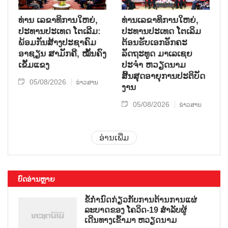
ທ່ານ ເລຂາທິການໃຫຍ່,
ທ່ານເລຂາທິການໃຫຍ່,
ປະທານປະເທດ ໂຕເລີມ:
ປະທານປະເທດ ໂຕເລິມ
ພ້ອມກັນສ້າງປະຊາຄົມ
ຕ້ອນຮັບເອກອັກຄະ
ອາຊຽນ ສາມັກຄີ, ໝັ້ນຄົງ
ລັດຖະທູດ ມາເລເຊຍ
ເຂັ້ມແຂງ
ປະຈຳ ຫວຽດນາມ
ສິ້ນສຸດອາຍຸການປະຕິບັດ
05/08/2026
ຂ່າວສານ
ງານ
05/08/2026
ຂ່າວສານ
ອ່ານເພີ່ມ
ບົດອ່ານຫຼາຍ
ຂໍ້ກຳນົດກ່ຽວກັບການຕ້ານການແຜ່
ລະບາດຂອງ ໂຄວິດ-19 ສຳລັບຜູ້
ເດີນທາງເຂົ້າມາ ຫວຽດນາມ