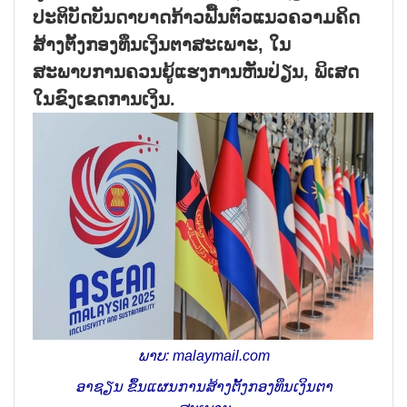
ປະຕິບັດບັນດາບາດກ້າວຟື້ນຕົວແນວຄວາມຄິດ
ສ້າງຕັ້ງກອງທຶນເງິນຕາສະເພາະ, ໃນ
ສະພາບການຄວນຍູ້ແຮງການຫັນປ່ຽນ, ພິເສດ
ໃນຂົງເຂດການເງິນ.
ພາບ: malaymail.com
ອາຊຽນ ຂຶ້ນແຜນການສ້າງຕັ້ງກອງທຶນເງິນຕາ