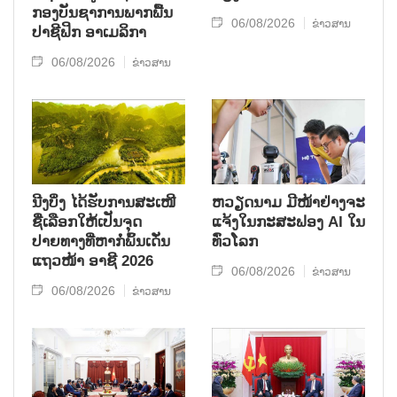
ກອງ​ບັນ​ຊາ​ການພາກ​ພື້ນ​
06/08/2026
ຂ່າວສານ
ປາ​ຊີ​ຟິກ ອາ​ເມ​ລິ​ກາ
06/08/2026
ຂ່າວສານ
ນີງບິ່ງ ໄດ້ຮັບການສະເໜີ
ຫວຽດນາມ ມີໜ້າຢ່າງຈະ
ຊື່ເລືອກໃຫ້ເປັນຈຸດ
ແຈ້ງໃນກະສະຟອງ AI ໃນ
ປາຍທາງທີ່ຫາກໍ່ພົ້ນເດັ່ນ
ທົ່ວໂລກ
ແຖວໜ້າ ອາຊີ 2026
06/08/2026
ຂ່າວສານ
06/08/2026
ຂ່າວສານ