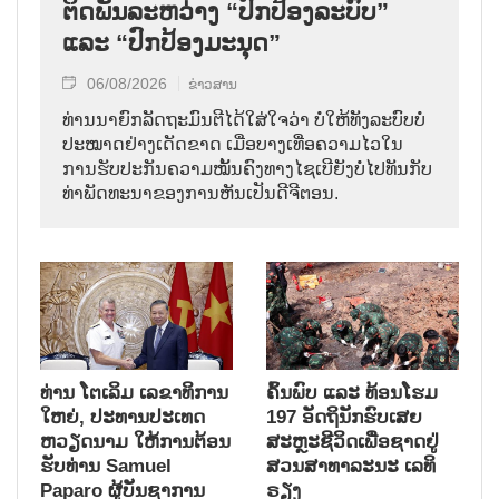
ຕິດພັນລະຫວ່າງ “ປົກປ້ອງລະບົບ”
ແລະ “ປົກປ້ອງມະນຸດ”
06/08/2026
ຂ່າວສານ
ທ່ານນາຍົກລັດຖະມົນຕີໄດ້ໃສ່ໃຈວ່າ ບໍ່ໃຫ້ທັງລະບົບບໍ່
ປະໝາດຢ່າງເດັດຂາດ ເມື່ອບາງເທື່ອຄວາມໄວໃນ
ການຮັບປະກັນຄວາມໝັ້ນຄົງທາງໄຊເບີຍັງບໍ່ໄປທັນກັບ
ທ່າພັດທະນາຂອງການຫັນເປັນດີຈີຕອນ.
ທ່ານ ໂຕ​ເລິມ ເລ​ຂາ​ທິ​ການ​
ຄົ້ນ​ພົບ ແລະ ທ້ອນ​ໂຮມ
ໃຫຍ່, ປະ​ທານ​ປະ​ເທດ ​
197 ອັດ​ຖິ​ນັກ​ຮົບ​ເສຍ​
ຫວຽດ​ນາມ ໃຫ້​ການ​ຕ້ອນ​
ສະຫຼະ​ຊີ​ວິດ​ເພື່ອ​ຊາດ​ຢູ່​
ຮັບ​ທ່ານ Samuel
ສວນ​ສາ​ທາ​ລະ​ນະ ເລ​ທິ​
Paparo ຜູ້​ບັນ​ຊາ​ການ
ຣຽງ