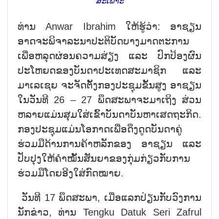
ສະເພາະ
ທ່ານ Anwar Ibrahim ໃຫ້ຮູ້ວ່າ: ອາຊຽນ
ອາດຈະພິຈາລະນາປະຕິບັດບາງມາດຕະການ
ເພື່ອຫລຸດຜ່ອນຄວາມສ່ຽງ ແລະ ປົກປ້ອງຜົນ
ປະໂຫຍດຂອງບັນດາປະເທດສະມາຊິກ ແລະ
ມາເລເຊຍ ຈະຈັດຕັ້ງກອງປະຊຸມຂັ້ນສູງ ອາຊຽນ
ໃນວັນທີ 26 – 27 ພຶດສະພາຈະມາເຖິງ ສ່ວນ
ຫລາຍແມ່ນສຸມໃສ່ເຂົ້າບັນດາບັນຫາເສດຖະກິດ.
ກອງປະຊຸມແມ່ນໂອກາດເພື່ອດຶງດູດບັນດາຄູ່
ຮ່ວມມືດ້ານການຄ້າຫລັກຂອງ ອາຊຽນ ແລະ
ປັບປຸງໃຫ້ຄຳໝັ້ນສັນຍາຂອງກຸ່ມກ່ຽວກັບການ
ຮ່ວມມືໂດຍອີງໃສ່ກົດໝາຍ.
ວັນທີ 17 ພຶດສະພາ, ເມື່ອແລກປ່ຽນກັບວົງການ
ນັກຂ່າວ, ທ່ານ Tengku Datuk Seri Zafrul