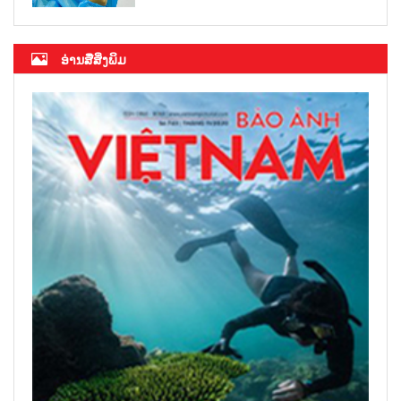
ອ່ານສື່ສິ່ງພິມ