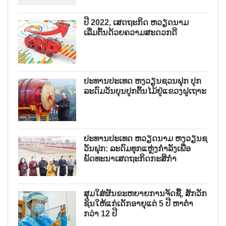
ປີ 2022, ເສດຖະກິດ ຫວຽດນາມ
ເລີ່ມຕົ້ນດ້ວຍຄວາມສະດວກດີ
ປະທານປະເທດ ຫງວຽນຊວນຟຸກ ປຸກ
ລະດົມວັນບຸນປູກຕົ້ນໄມ້ຢູ່ແຂວງຝູເຖາະ
ປະທານປະເທດ ຫວຽດນາມ ຫງວຽນຊ
ວັນຟຸກ: ລະດົມທຸກແຫຼ່ງກຳລັງເພື່ອ
ພັດທະນາເສດຖະກິດກະສິກຳ
ສຸມໃສ່ຜັນຂະຫຍາຍການຈັດຊື້, ສັກວັກ
ຊິນໃຫ້ແກ່ເດັກອາຍຸແຕ່ 5 ປີ ຫາຕ່ຳ
ກວ່າ 12 ປີ