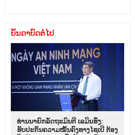
ບັນດາບົດຕໍ່ໄປ
ທ່ານນາຍົກລັດຖະມົນຕີ ເລມິນຮຶງ:
ຮັບປະກັນຄວາມໝັ້ນຄົງທາງໄຊເບີ ຕ້ອງ