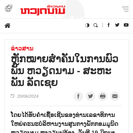
ຂ່າວສານ
ຫຼັກ​ໝາຍ​ສຳ​ຄັນ​ໃນ​ການ​ພົວ​
ພັນ ຫວຽດ​ນາມ - ສະ​ຫະ​
ພັນ ລັດ​ເຊຍ
20/06/2024
ໂດຍໄດ້ຮັບຄຳເຊື້ອເຊີນຂອງທ່ານເລຂາທິການ
ໃຫຍ່ຄະນະບໍລິຫານງານສູນກາງພັກກອມມູນິດ
ຫວຽດນາມ ຫງວຽນຝຸຈ້ອງ, ວັນທີ 19 ມິຖຸນາ,