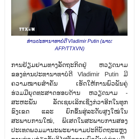
ທ່ານປະທານາທາບໍດີ Vladimir Putin (ພາບ:
AFP/TTXVN)
ການຢ້ຽມຢາມທາງລັດຖະກິດຢູ່ ຫວຽດນາມ
ຂອງທ່ານປະທານາທາບໍດີ Vladimir Putin ມີ
ຄວາມໝາຍສຳຄັນ ເຮັດໃຫ້ການພົວພັນຄູ່
ຮ່ວມມືຍຸດທະສາດຮອບດ້ານ ຫວຽດນາມ -
ສະຫະພັນ ລັດເຊຍເລິກເຊິ່ງກ່ວາອີກໃນທຸກ
ຂົງເຂດ ແລະ ຍົກຂຶ້ນສູ່ລະດັບສູງໃໝ່ໃນ
ສະພາບການໃໝ່, ພິເສດໃນສະພາບການສອງ
ປະເທດພວມມານະພະຍາຍາມປະຕິບັດຖະແຫຼງ