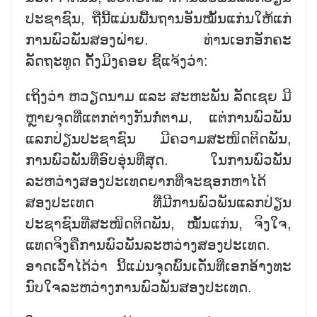
ປະຊາຊົນ, ຖືນີ້ແມ່ນພື້ນຖານອັນໝັ້ນແກ່ນໃຫ້ແກ່
ການພົວພັນສອງຝ່າຍ. ທ່ານເອກອັກຄະ
ລັດຖະທູດ ດັ້ງມິງຄອຍ ຊີ້ແຈ້ງວ່າ:
ເຖິງວ່າ ຫວຽດນາມ ແລະ ສະຫະພັນ ລັດເຊຍ ມີ
ຫຼາຍຈຸດທີ່ແຕກຕ່າງກັນກໍ່ຕາມ, ແຕ່ການພົວພັນ
ແລກປ່ຽນປະຊາຊົນ ມີຄວາມສະໜິດຕິດພັນ,
ການພົວພັນທີ່ອົບອຸ່ນທີ່ສຸດ. ໃນການພົວພັນ
ລະຫວ່າງສອງປະເທດຍາກທີ່ຈະຊອກຫາໄດ້
ສອງປະເທດ ທີ່ມີການພົວພັນແລກປ່ຽນ
ປະຊາຊົນທີ່ສະໜິດຕິດພັນ, ໝັ້ນແກ່ນ, ຈິງໃຈ,
ແທດຈິງຄືການພົວພັນລະຫວ່າງສອງປະເທດ.
ອາດເວົ້າໄດ້ວ່າ ນີ້ແມ່ນຈຸດພົ້ນເດັ່ນທີ່ເອກອ້າງທະ
ນົບໃຈລະຫວ່າງການພົວພັນສອງປະເທດ.