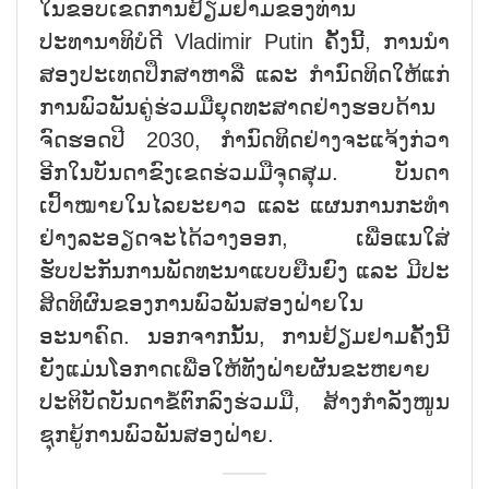
ໃນຂອບເຂດການຢ້ຽມຢາມຂອງທ່ານ
ປະທານາທິບໍດີ Vladimir Putin ຄັ້ງນີ້, ການນຳ
ສອງປະເທດປຶກສາຫາລື ແລະ ກຳນົດທິດໃຫ້ແກ່
ການພົວພັນຄູ່ຮ່ວມມືຍຸດທະສາດຢ່າງຮອບດ້ານ
ຈົດຮອດປີ 2030, ກຳນົດທິດຢ່າງຈະແຈ້ງກ່ວາ
ອີກໃນບັນດາຂົງເຂດຮ່ວມມືຈຸດສຸມ. ບັນດາ
ເປົ້າໝາຍໃນໄລຍະຍາວ ແລະ ແຜນການກະທຳ
ຢ່າງລະອຽດຈະໄດ້ວາງອອກ, ເພື່ອແນໃສ່
ຮັບປະກັນການພັດທະນາແບບຍືນຍົງ ແລະ ມີປະ
ສິດທິຜົນຂອງການພົວພັນສອງຝ່າຍໃນ
ອະນາຄົດ. ນອກຈາກນັ້ນ, ການຢ້ຽມຢາມຄັ້ງນີ້
ຍັງແມ່ນໂອກາດເພື່ອໃຫ້ທັງຝ່າຍຜັນຂະຫຍາຍ
ປະຕິບັດບັນດາຂໍ້ຕົກລົງຮ່ວມມື, ສ້າງກຳລັງໜູນ
ຊຸກຍູ້ການພົວພັນສອງຝ່າຍ.