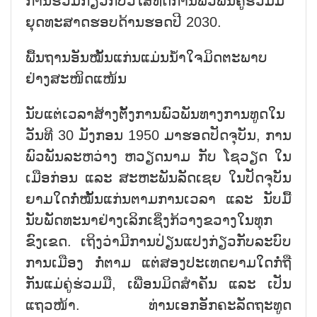
ການຮ່ວມກ່ຽວກັບວິໄສທັດການພົວພັນຄູ່ຮ່ວມມື
ຍຸດທະສາດຮອບດ້ານຮອດປີ 2030.
ພື້ນຖານອັນໝັ້ນແກ່ນແມ່ນນ້ຳໃຈມິດຕະພາບ
ຢ່າງສະໜິດແໜ້ນ
ນັບແຕ່ເວລາສ້າງຕັ້ງການພົວພັນທາງການທູດໃນ
ວັນທີ 30 ມັງກອນ 1950 ມາຮອດປັດຈຸບັນ, ການ
ພົວພັນລະຫວ່າງ ຫວຽດນາມ ກັບ ໂຊວຽດ ໃນ
ເມືອກ່ອນ ແລະ ສະຫະພັນລັດເຊຍ ໃນປັດຈຸບັນ
ຍາມໃດກໍ່ໝັ້ນແກ່ນຕາມການເວລາ ແລະ ນັບມື້
ນັບພັດທະນາຢ່າງເລິກເຊິ່ງກ້ວາງຂວາງໃນທຸກ
ຂົງເຂດ. ເຖິງວ່າມີການປ່ຽນແປງກ່ຽວກັບລະບົບ
ການເມືອງ ກໍ່ຕາມ ແຕ່ສອງປະເທດຍາມໃດກໍ່ຖື
ກັນແມ່ຄູ່ຮ່ວມມື, ເພື່ອນມິດສຳຄັນ ແລະ ເປັນ
ແຖວໜ້າ. ທ່ານເອກອັກຄະລັດຖະທູດ