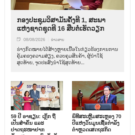
ກອງປະຊຸມວິສາມັນຄັ້ງທີ 1, ສະພາ
ແຫ່ງຊາດຊຸດທີ 16 ສືບຕໍ່ເຮັດວຽກ
08/08/2026
ຂ່າວສານ
ຮ່າງກົດໝາຍໄດ້ສ້າງຫຼາຍເນື້ອໃນກ່ຽວຂ້ອງການການ
ຄຸ້ມຄອງຄວາມສ່ຽງ, ຄວບຄຸມສິນຄ້າ, ຜູ້ນຳໃຊ້
ສຸດທ້າຍ, ຈຸດປະສົງນຳໃຊ້ສຸດທ້າຍ...
59 ປີ ອາຊຽນ: ເກຼັກ ຖື
ພິທີສະເຫຼີມສະເຫຼອງ 70
ເປັນສຳຄັນ ແລະ
ປີແຫ່ງວັນມູນເຊື້ອກຳລັງ
ປາດຖະໜາຢາກ
ຕຳຫຼວດເສດຖະກິດ