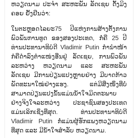
ຫວຽດນາມ ປະຈຳ ສະຫະພັນ ລັດເຊຍ ດັ້ງມິງ
ຄອຍ ຢັ້ງຢືນວ່າ:
ໃນຕະຫຼອດໄລຍະ75 ປີແຫ່ງການສ້າງຕັ້ງການ
ພົວພັນການທູດ ຂອງສອງປະເທດ, ກໍ່ຄື 25 ປີ
ທ່ານປະທານາທິບໍດີ Vladimir Putin ກຳນຳໜ້າ
ກໍຄືດຳລົງຕຳແໜ່ງອື່ນຢູ່ ລັດເຊຍ, ການພົວພັນ
ລະຫວ່າງ ຫວຽດນາມ ແລະ ສະຫະພັນ
ລັດເຊຍ ມີການປ່ຽນແປງຫຼາຍຢ່າງ ມີບາດກ້າວ
ພັດທະນາໃໝ່ຢ່າງແຮງ. ແຕ່ມີສິ່ງໜຶ່ງທີ່ບໍ່
ສາມາດປ່ຽນແປງນັ້ນແມ່ນນ້ຳໃຈມິດຕະພາບ
ຢ່າງຈິງໃຈລະຫວ່າງ ປະຊາຊົນສອງປະເທດ
ແມ່ນເລິກເຊິ່ງທີ່ສຸດ. ທ່ານປະທານາທິບໍດີ
Vladimir Putin ກໍ່ແມ່ນຜູ້ຮັກແພງຫວຽດນາມ
ທີ່ສຸດ ແລະ ມີນ້ຳໃຈສຳລັບ ຫວຽດນາມ.