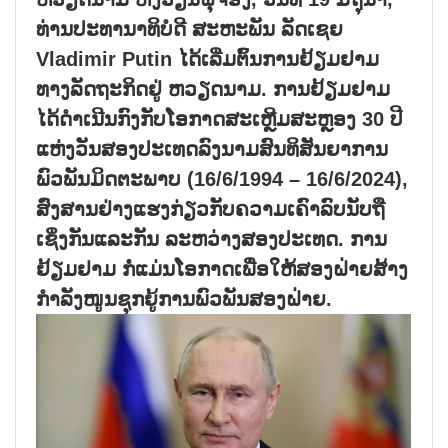
ທ່ານປະທານາທິບໍດີ ສະຫະພັນ ລັດເຊຍ
Vladimir Putin ໄດ້ເລີ່ມຕົ້ນການຢ້ຽມຢາມ
ທາງລັດຖະກິດຢູ່ ຫວຽດນາມ. ການຢ້ຽມຢາມ
ໄດ້ດຳເນີນກົງກັບໂອກາດສະເຫຼີມສະຫຼອງ 30 ປີ
ແຫ່ງວັນສອງປະເທດລົງນາມສົນທິສັນຍາການ
ພົວພັນມິດຕະພາບ (16/6/1994 – 16/6/2024),
ສົ່ງສານຢ່າງແຮງກ່ຽວກັບຄວາມເຄົາລົບນັບຖື
ເຊິ່ງກັນແລະກັນ ລະຫວ່າງສອງປະເທດ. ການ
ຢ້ຽມຢາມ ກໍ່ແມ່ນໂອກາດເພື່ອໃຫ້ສອງຝ່າຍສ້າງ
ກຳລັງໜູນຊຸກຍູ້ການພົວພັນສອງຝ່າຍ.