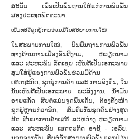
ສະບັບ ເພື່ອເປັນພື້ນຖານໃຫ້ແກ່ການພົວພັນ
ສອງປະເທດພັດທະນາ.
ເພີ່ມທະວີຊຸກຍູ້ການຮ່ວມມືໃນສະພາບການໃໝ່
ໃນສະພາບການໃໝ່, ບົນພື້ນຖານການພົວພັນ
ທາງດ້ານການເມືອງອັນດີງາມ, ຫວຽດນາມ
ແລະ ສະຫະພັນ ລັດເຊຍ ເຫັນດີເປັນເອກະພາບ
ສຸມໃສ່ຍູ້ແຮງການພົວພັນຮ່ວມມືດ້ານ
ເສດຖະກິດ, ຊຸກຍູ້ການຄ້າ ແລະ ການລົງທຶນ, ໃນ
ນັ້ນເຫັນດີເປັນເອກະພາບ ພະລັງງານ, ນ້ຳມັນ
ອາຍແກັດ ສືບຕໍ່ແມ່ນຈຸດພົ້ນເດັ່ນ, ຕ້ອງຕັ້ງໜ້າ
ຊຸກຍູ້ຫຼາຍກ່ວາອີກ, ສົມທົບກັນຂຸດຄົ້ນຢ່າງສຸດ
ຂີດ ສັນຍາການຄ້າເສລີ ລະຫວ່າງ ຫວຽດນາມ
ແລະ ສະຫະພັນ ເສດຖະກິດ ອາຊີ - ເອລົບ.
ນອກຈາກນັ້ນ, ສືບຕໍ່ຮັກສາການພົວພັນແລກປ່ຽນ