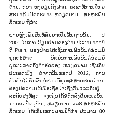
ດ້ານ. ທ່ນາ ຫງວຽນດັງຟາດ, ເລຂາທີ່ການໃຫຍ່
ສະມາຄົມມິດຕະພາບ ຫວຽດນາມ - ສະຫະພັນ
ລັດເຊຍ ຖືວ່າ:
ພາຍຫຼັງເຊັ່ນສົນທິສັນຍາເປັນພື້ນຖານນັ້ນ, ປີ
2001 ໃນການຢ້ຽມຢາມຂອງທ່ານປະທານາທາບໍ
ດີ Putin, ສອງຝ່າຍໄດ້ເຊັ່ນການພົວພັນຄູ່ຮ່ວມມື
ຍຸດທະສາດ. ນີ້ແມ່ນການພົວພັນຄູ່ຮ່ວມມື
ຍຸດທະສາດຄັ້ງທຳອິດຂອງ ຫວຽດນາມ ເຊັ່ນກັບ
ປະເທດໜຶ່ງ. ຕໍ່ຈາກນັ້ນຮອດປີ 2012, ການ
ພົວພັນໄດ້ຍົກຂຶ້ນຄູ່ຮ່ວມມືຍຸດທະສາດຮອບດ້ານ.
ຕ້ອງມີຄວາມໄວ້ເນື້ອເຊື່ອໃຈເຊິ່ງກັນແລະກັນຢູ່
ລະດັບສູງທີ່ສຸດ ຈິ່ງເຊັ່ນໄດ້ຂໍ້ຕົກລົງຄືນແນວນັ້ນ.
ມາຮອດປັດຈຸບັນ , ຫວຽດນາມ ແລະ ສະຫະພັນ
ລັດເຊຍ ໄດ້ເຊັ່ນເອກະສານນິຕິກຳ ປະມານ 80