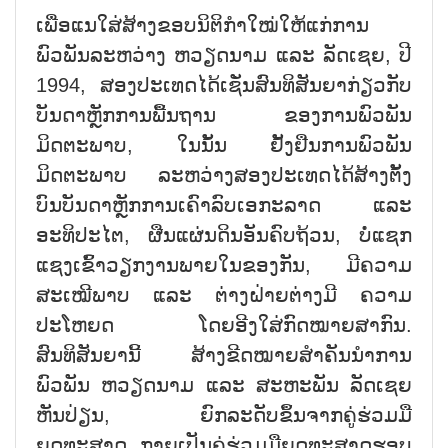
ເພື່ອແນໃສ່ສ້າງຂອບນິຕິກຳໃໝ່ໃຫ້ແກ່ການ
ພົວພັນລະຫວ່າງ ຫວຽດນາມ ແລະ ລັດເຊຍ, ປີ
1994, ສອງປະເທດໄດ້ເຊັ່ນສົນທິສັນຍາກ່ຽວກັບ
ບັນດາຫຼັກການພື້ນຖານ ຂອງການພົວພັນ
ມິດຕະພາບ, ໃນນັ້ນ ຢັ້ງຢືນການພົວພັນ
ມິດຕະພາບ ລະຫວ່າງສອງປະເທດໄດ້ສ້າງຕັ້ງ
ບົນບັນດາຫຼັກການເຄົາລົບເອກະລາດ ແລະ
ອະທິປະໄຕ, ຜືນແຜ່ນດິນອັນຄົບຖ້ວນ, ບໍ່ແຊກ
ແຊງເຂົ້າວຽກງານພາຍໃນຂອງກັນ, ມີຄວາມ
ສະເໝີພາບ ແລະ ຕ່າງຝ່າຍຕ່າງມີ ຄວາມ
ປະໂຫຍດ ໂດຍອີງໃສ່ກົດໝາຍສາກົນ.
ສົນທິສັນຍານີ້ ສ້າງຂີດໝາຍສຳຄັນນຳການ
ພົວພັນ ຫວຽດນາມ ແລະ ສະຫະພັນ ລັດເຊຍ
ຫັນປ່ຽນ, ຍົກລະດັບຂຶ້ນຈາກຄູ່ຮ່ວມມື
ຍຸດທະສາດ ກາຍເປັນຄູ່ຮ່ວມມືຍຸດທະສາດຮອບ