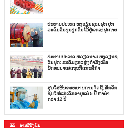
ປະທານປະເທດ ຫງວຽນຊວນຟຸກ ປຸກ
ລະດົມວັນບຸນປູກຕົ້ນໄມ້ຢູ່ແຂວງຝູເຖາະ
ປະທານປະເທດ ຫວຽດນາມ ຫງວຽນຊ
ວັນຟຸກ: ລະດົມທຸກແຫຼ່ງກຳລັງເພື່ອ
ພັດທະນາເສດຖະກິດກະສິກຳ
ສຸມໃສ່ຜັນຂະຫຍາຍການຈັດຊື້, ສັກວັກ
ຊິນໃຫ້ແກ່ເດັກອາຍຸແຕ່ 5 ປີ ຫາຕ່ຳ
ກວ່າ 12 ປີ
ອ່ານສື່ສິ່ງພິມ