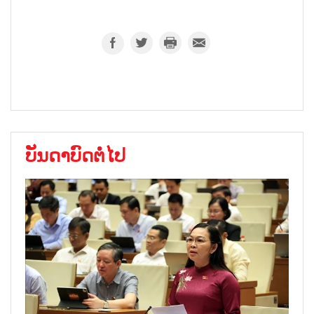
ບັນດາບົດຕໍ່ໄປ