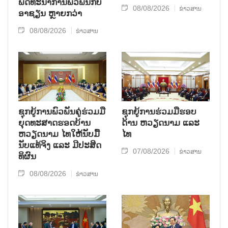
ພັດທະນາການພົວພັນກັບ
08/08/2026
ຂ່າວສານ
ອາຊຽນ ຫຼາຍກວ່າ
08/08/2026
ຂ່າວສານ
ຊຸກ​ຍູ້​ການ​ພົວ​ພັນ​ຄູ່​ຮ່ວມ​ມື​
ຊຸກຍູ້ການຮ່ວມມືຮອບ
ຍຸດ​ທະ​ສາດ​ຮອດ​ບ້ານ
ດ້ານ ຫວຽດນາມ ແລະ
ຫວຽດ​ນາມ ໄທ​ໃຫ້​ນັບ​ມື້​
ໄທ
ນັບ​ແທ້​ຈິງ ແລະ ມີ​ປະ​ສິດ​
07/08/2026
ຂ່າວສານ
ທິ​ຜົນ
08/08/2026
ຂ່າວສານ