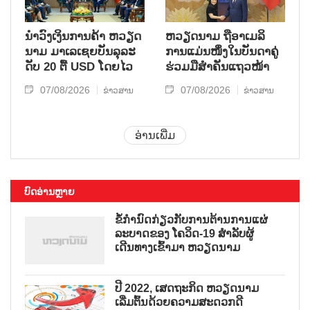
ນຳ​ວົງ​ເງິນ​ການ​ຄ້າ ຫວຽດ​
ຫ​ວຽດ​ນາມ ຖື​ອາ​ເມ​ລິ​
ນາມ ມາ​ເລ​ເຊຍ​ບັນ​ລຸ​ລະ​
ການ​ແມ່ນ​ໜຶ່ງ​ໃນ​ບັນ​ດາ​ຄູ່​
ດັບ 20 ຕື້ USD ໂດຍ​ໄວ
ຮ່ວມ​ມື​ສຳ​ຄັນ​ແຖວ​ໜ້າ
07/08/2026
07/08/2026
ຂ່າວສານ
ຂ່າວສານ
ອ່ານເພີ່ມ
ບົດອ່ານຫຼາຍ
ຂໍ້ກຳນົດກ່ຽວກັບການຕ້ານການແຜ່
ລະບາດຂອງ ໂຄວິດ-19 ສຳລັບຜູ້
ເດີນທາງເຂົ້າມາ ຫວຽດນາມ
ປີ 2022, ເສດຖະກິດ ຫວຽດນາມ
ເລີ່ມຕົ້ນດ້ວຍຄວາມສະດວກດີ