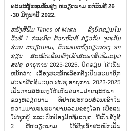
ຄະນະຜູ້ແທນຂັ້ນສູງ ຫວຽດນາມ ແຕ່ວັນທີ 26
-30 ມິຖຸນາປີ 2022.
ຫນັງສືພິມ
Times of Malta
ລົງບົດຂຽນໃນ
ວັນທີ 1 ກໍລະກົດ ດ້ວຍຫົວຂໍ້ ກ່ຽວກັບ ຈຸດເດັ່ນ
ຊ່ວຍ ຫວຽດນາມ, ຕົວແທນຫນຶ່ງດຽວຂອງ ອາ
ຊຽນ ສະໝັກເລືອກຕັ້ງເຂົ້າສະພາສິດທິມະນຸດ
ສປຊ ອາຍຸການ
2023-2025. ບົດຂຽນ ໄດ້ເນັ້ນ
ຫນັກວ່າ: ເລື່ອງສະໝັກເລືອກຕັ້ງເປັນສະມາຊິກ
ສະພາສິດທິມະນຸດ ສປຊ ອາຍຸການ 2023-2025
ເປັນການສະແດງໃຫ້ເຫັນຄວາມປາດຖະຫນາ
ຂອງຫວຽດນາມ ທີ່ຢາກປະກອບສ່ວນເຂົ້າໃນ
ຄວາມມານະພະຍາຍາມລວມຂອງໂລກ ເພື່ອແນ
ໃສ່ຊຸກຍູ້ ແລະ ປົກປ້ອງສິດທິມະນຸດ. ນີ້ເປັນຄັ້ງທີ
2 ທີ່ຫວຽດນາມ ໄດ້ສົ່ງເຂົ້າສະໝັກເປັນ