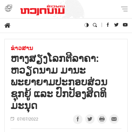
ຂ່າວສານ
ຫາງສຽງໂລກຕີລາຄາ:
ຫວຽດນາມ ມານະ
ພະຍາຍາມປະກອບສ່ວນ
ຊຸກຍູ້ ແລະ ປົກປ້ອງສິດທິ
ມະນຸດ
07/07/2022