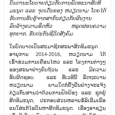
ບັນດານະໂຍບາຍກ່ຽວກັບການພັດທະນາສິດທິ
ມະນຸດ ແລະ ຈຸດເດັ່ນຂອງ ຫວຽດນາມ ໂດຍໄດ້
ຮັບການຮັບຮູ້ຈາກສາກົນກ່ຽວກັບຜົນງານ
ລົບລ້າງຄວາມອຶດຫິວ ຫລຸດຜ່ອນຄວາມ
ທຸກຍາກ, ຮັບປະກັນຊີວິດສັງຄົມ.
ໃນບົດບາດເປັນສະມາຊິກສະພາສິດທິມະນຸດ
ອາຍຸການ 2014-2016, ຫວຽດນາມ ໄດ້
ເຂົ້າຮ່ວມການເຄື່ອນໄຫວ ແລະ ໂຄງການຕ່າງໆ
ຂອງສະພາຢ່າງຄົບຖ້ວນ ແລະ ມີຄວາມ
ຮັບຜິດຊອບ. ແລະ ທີ່ເວທີນີ້ ລັດຖະບານ
ຫວຽດນາມ ຍາມໃດກໍ່ຢັ້ງຢືນຢ່າງຈະແຈ້ງ
ກ່ຽວກັບສານວ່າດ້ວຍການປົກປ້ອງ ແລະ ຊຸກຍູ້
ສິດທິມະນຸດ, ປະກອບສ່ວນຫລາຍຂໍ້ລິເລີ່ມເພື່ອ
ແນໃສ່ແກ້ໄຂບັນຫາສິດທິມະນຸດ. ເລື່ອງອາຊຽນ