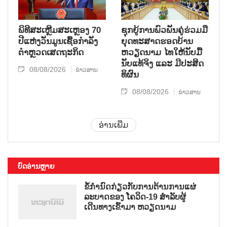
ພິທີສະເຫຼີມສະເຫຼອງ 70
ຊຸກ​ຍູ້​ການ​ພົວ​ພັນ​ຄູ່​ຮ່ວມ​ມື​
ປີແຫ່ງວັນມູນເຊື້ອກຳລັງ
ຍຸດ​ທະ​ສາດ​ຮອດ​ບ້ານ
ຕຳຫຼວດເສດຖະກິດ
ຫວຽດ​ນາມ ໄທ​ໃຫ້​ນັບ​ມື້​
ນັບ​ແທ້​ຈິງ ແລະ ມີ​ປະ​ສິດ​
08/08/2026
ຂ່າວສານ
ທິ​ຜົນ
08/08/2026
ຂ່າວສານ
ອ່ານເພີ່ມ
ບົດອ່ານຫຼາຍ
ຂໍ້ກຳນົດກ່ຽວກັບການຕ້ານການແຜ່
ລະບາດຂອງ ໂຄວິດ-19 ສຳລັບຜູ້
ເດີນທາງເຂົ້າມາ ຫວຽດນາມ