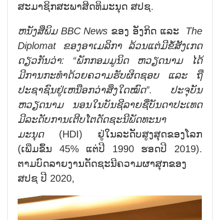
ສະມາຊິກສະພາສິດທິມະນຸດ ສປຊ.
ຫນັງສືພິມ
BBC News
ຂອງ ອັງກິດ ແລະ
The
Diplomat
ຂອງອາເມລິກາ ລ້ວນແຕ່ມີຂໍ້ສັງເກດ
ດຽວກັນ
ວ່າ: “ພັກກອມມູນິດ ຫວຽດນາມ ໄດ້
ມີການກະທຳດ້ວຍຄວາມຮັບຜິດຊອບ ແລະ ຖື
ປະຊາຊົນ
ຢູ່
ເຫນືອກວ່າສິ່ງໃດໝົດ”. ປະຈຸບັນ
ຫວຽດນາມ ນອນໃນບັນຊີລາຍຊື່ບັນດາປະເທດ
ມີລະດັບການເຕີບໂຕດັດຊະນີພັດທະນາ
ມະນຸດ
(HDI) ຢູ່ໃນລະດັບສູງສຸດຂອງໂລກ
(ເພີ່ມຂຶ້ນ 45% ແຕ່ປີ 1990 ຮອດປີ 2019).
ຕາມບົດລາຍງານດັດຊະນີຄວາມຜາສຸກຂອງ
ສປຊ ປີ 2020,