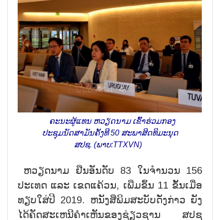
ຄະນະຜູ້ແທນ ຫວຽດນາມ ເຂົ້າຮ່ວມກອງ
ປະຊຸມນັດສາມັນຄັ້ງທີ 50 ສະພາສິດທິມະນຸດ
ສປຊ. (ພາບ:TTXVN)
ຫວຽດນາມ ຢືນອັນດັບ 83 ໃນຈຳນວນ 156
ປະເທດ ແລະ ເຂດແຄ້ວນ, ເພີ່ມຂຶ້ນ 11 ຂັ້ນເມື່ອ
ທຽບໃສ່ປີ 2019. ຫນັງສືພິມສະບັບດັ່ງກ່າວ ຍັງ
ໄດ້ຄັດສະເຫນີຄຳເຫັນຂອງຊ່ຽວຊານ ສປຊ