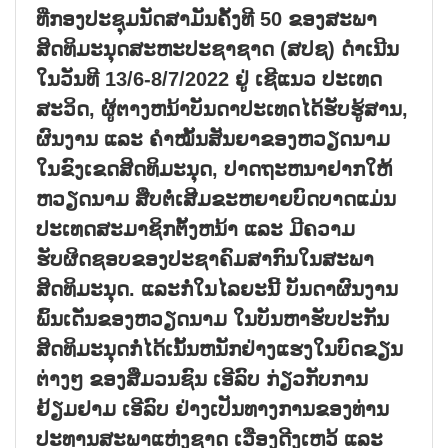
ທີ່ກອງປະຊຸມນັດສາມັນຄັ້ງທີ 50 ຂອງສະພາ
ສິດທິມະນຸດສະຫະປະຊາຊາດ (ສປຊ) ດຳເນີນ
ໃນວັນທີ 13/6-8/7/2022 ຢູ່ ເຊີແນວ ປະເທດ
ສະວິດ, ຜູ້ຕາງຫນ້າບັນດາປະເທດໄດ້ຮັບຮູ້ສານ,
ຜົນງານ ແລະ ຄຳໝັ້ນສັນຍາຂອງຫວຽດນາມ
ໃນຂົງເຂດສິດທິມະນຸດ, ປາດຖະຫນາຢາກໃຫ້
ຫວຽດນາມ ສືບຕໍ່ເສີມຂະຫຍາຍບົດບາດແມ່ນ
ປະເທດສະມາຊິກຕັ້ງຫນ້າ ແລະ ມີຄວາມ
ຮັບຜິດຊອບຂອງປະຊາຄົມສາກົນໃນສະພາ
ສິດທິມະນຸດ. ແລະກໍ່ໃນໄລຍະນີ້ ບັນດາຜົນງານ
ພົ້ນເດັ່ນຂອງຫວຽດນາມ ໃນບັນຫາຮັບປະກັນ
ສິດທິມະນຸດກໍ່ໄດ້ເນັ້ນຫນັກຢ່າງແຮງໃນບົດຂຽນ
ຕ່າງໆ ຂອງສື່ມວນຊົນ ເອີລົບ ກ່ຽວກັບການ
ຢ້ຽມຢາມ ເອີລົບ ຢ່າງເປັນທາງການຂອງທ່ານ
ປະທານສະພາແຫ່ງຊາດ ເວືອງດີງເຫວ້ ແລະ