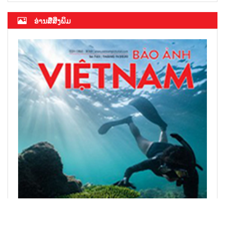
ອ່ານສື່ສິ່ງພິມ