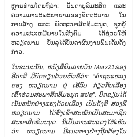
ຫຼາຍທ່ານໂດຍຖືວ່າ: ບັນດາບຸລິມະສິດ ແລະ
ຄວາມມານະພະຍາຍາມຂອງລັດຖະບານ ໃນ
ການສ້າງ ແລະ ພັດທະນາສິດທິມະນຸດ, ຊຸກຍູ້
ຄວາມສະເຫມີພາບໃນສັງຄົມ ໄດ້ຊ່ວຍໃຫ້
ຫວຽດນາມ ບັນລຸໄດ້ບັນດາຜົນງານພົ້ນເດັ່ນດັ່ງ
ກ່າວ.
ໃນຂະນະນັ້ນ, ຫນັງສືພິມລາຍວັນ
Marx21
ຂອງ
ອີຕາລີ ມີບົດຂຽນດ້ວຍຫົວຂໍ້ວ່າ: “ຄຳຖະແຫລງ
ຂອງ ຫວຽດນາມ ຢູ່ ເອີລົບ ກ່ຽວກັບເລື່ອງ
ເຂົ້າຮ່ວມສະພາສິດທິມະນຸດ ສປຊ”. ບົດຂຽນໄດ້
ເນັ້ນຫນັກຢ່າງແຮງດ້ວຍເລື່ອງ ເປັນຄັ້ງທີ ສອງທີ່
ຫວຽດນາມ ໄດ້
ສົ່ງ
ເຂົ້າ
ສະໝັກເປັນສະມາຊິກ
ສະພາສິດທິມະນຸດ, ນີ້ເປັນການສະແດງໃຫ້ເຫັນ
ວ່າ ຫວຽດນາມ ມີແນວທາງຢ່າງຖືກຕ້ອງໃນ