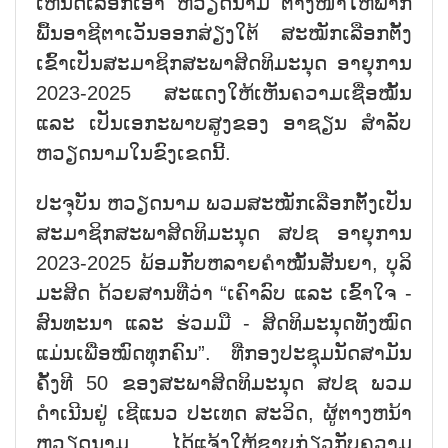
ເຫັນດີເລືອກເອົາ ຫວຽດນາມ ຕາງໜ້າໃຫ້ພາກ
ພື້ນອາຊີຕາເວັນອອກສ່ຽງໃຕ້ ສະໝັກເລືອກຕັ້ງ
ເຂົ້າເປັນສະມາຊິກສະພາສິດທິມະນຸດ ອາຍຸການ
2023-2025 ສະແດງໃຫ້ເຫັນຄວາມເຊື່ອໝັ້ນ
ແລະ ເປັນເອກະພາບສູງຂອງ ອາຊຽນ ສຳລັບ
ຫວຽດນາມໃນຂົງເຂດນີ້.
ປະຈຸບັນ ຫວຽດນາມ ພວມສະໝັກເລືອກຕັ້ງເປັນ
ສະມາຊິກສະພາສິດທິມະນຸດ ສປຊ ອາຍຸການ
2023-2025 ພ້ອມກັບຫລາຍຄຳໝັ້ນສັນຍາ, ບຸລິ
ມະສິດ ດ້ວຍສານທີ່ວ່າ “ເຄົາລົບ ແລະ ເຂົ້າໃຈ -
ສົນທະນາ ແລະ ຮ່ວມມື - ສິດທິມະນຸດທັງໝົດ
ແມ່ນເພື່ອໝົດທຸກຄົນ”. ທີ່ກອງປະຊຸມນັດສາມັນ
ຄັ້ງທີ 50 ຂອງສະພາສິດທິມະນຸດ ສປຊ ພວມ
ດຳເນີນຢູ່ ເຊີແນວ ປະເທດ ສະວິດ, ຜູ້ຕາງຫນ້າ
ຫວຽດນາມ ໄດ້ແຈ້ງໃຫ້ຊາບກ່ຽວກັບຄວາມ