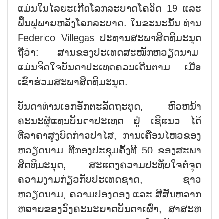
ແມ່ນໃນໄລຍະເກີດໂລກລະບາດໂຄວິດ 19 ແລະ
ຟື້ນຟູພາຍຫລັງໂລກລະບາດ. ໃນຂະນະນັ້ນ ທ່ານ
Federico Villegas ປະທານສະພາສິດທິມະນຸດ
ຖືວ່າ: ສານຂອງປະເທດສະໝັກຫວຽດນາມ
ແມ່ນຈິດໃຈບັນດາປະເທດຄວນເດີນຕາມ ເມື່ອ
ເຂົ້າຮ່ວມສະພາສິດທິມະນຸດ.
ບັນດາທ່ານເອກອັກຕະລັດຖະທູດ, ຫົວຫນ້າ
ຄະນະຜູ້ແທນບັນດາປະເທດ ຢູ່ ເຊີແນວ ໄດ້
ຕີລາຄາສູງບົດກ່າວປາໄສ, ການເຄື່ອນໄຫວຂອງ
ຫວຽດນາມ ທີ່ກອງປະຊຸມຄັ້ງທີ 50 ຂອງສະພາ
ສິດທິມະນຸດ, ສະແດງຄວາມປະທັບໃຈຕໍ່ຈຸດ
ຄວາມງາມກ່ຽວກັບປະເທດຊາດ, ຊາວ
ຫວຽດນາມ, ຄວາມປອງດອງ ແລະ ສີສັນຫລາກ
ຫລາຍຂອງວົງຄະນະຍາດບັນດາເຜົ່າ, ສາສະຫ