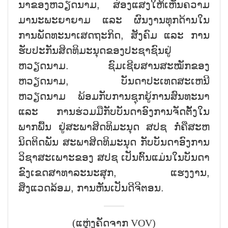
ນາຂອງຫວຽດນາມ, ສ່ອງແສງໃຫ້ເຫັນຄວາມ
ມານະພະຍາຍາມ ແລະ ຜົນງານທຸກດ້ານໃນ
ການພັດທະນາເສດຖະກິດ, ສັງຄົມ ແລະ ການ
ຮັບປະກັນສິດທິມະນຸດຂອງປະຊາຊົນຢູ່
ຫວຽດນາມ. ຊົມເຊີຍສານສະໝັກຂອງ
ຫວຽດນາມ, ບັນດາປະເທດສະເຫນີ
ຫວຽດນາມ ພ້ອມກັບການຊຸກຍູ້ການສົນທະນາ
ແລະ ການຮ່ວມມືກັບບັນດາອົງການຈັດຕັ້ງໃນ
ພາກພື້ນ ຢູ່ສະພາສິດທິມະນຸດ ສປຊ ກໍ່ຄືສະຫ
ນິດຕິດພັນ ສະພາສິດທິມະນຸດ ກັບບັນດາອົງການ
ວິຊາສະເພາະຂອງ ສປຊ ເປັນຕົ້ນແມ່ນໃນບັນດາ
ຂົງເຂດສາທາລະນະສຸກ, ແຮງງານ,
ສິ່ງແວດລ້ອມ, ການຫັນເປັນດ
ຈີຕອນ.
(ແຫຼ່ງຄັດຈາກ VOV)