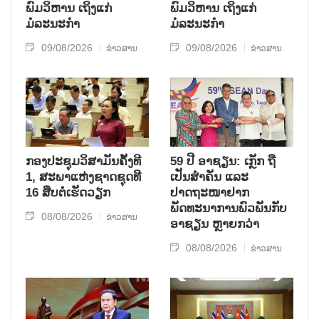
ພົມວິຫານ ເຖິງແກ່
ພົມວິຫານ ເຖິງແກ່
ມໍລະນະກຳ
ມໍລະນະກຳ
09/08/2026
09/08/2026
ຂ່າວສານ
ຂ່າວສານ
ກອງປະຊຸມວິສາມັນຄັ້ງທີ
59 ປີ ອາຊຽນ: ເກຼັກ ຖື
1, ສະພາແຫ່ງຊາດຊຸດທີ
ເປັນສຳຄັນ ແລະ
16 ສືບຕໍ່ເຮັດວຽກ
ປາດຖະໜາຢາກ
ພັດທະນາການພົວພັນກັບ
08/08/2026
ຂ່າວສານ
ອາຊຽນ ຫຼາຍກວ່າ
08/08/2026
ຂ່າວສານ