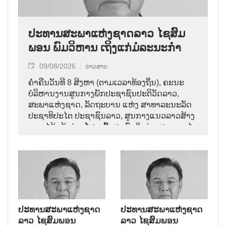
ປະທານສະພາແຫ່ງຊາດລາວ ໄຊສົມ
ພອນ ພົມວິຫານ ເຖິງແກ່ມໍລະນະກຳ
09/08/2026
ຂ່າວສານ
ຄ່ຳຄືນວັນທີ 8 ສິງຫາ (ຕາມເວລາທ້ອງຖິ່ນ), ຄະນະ
ບໍລິຫານງານສູນກາງພັກປະຊາຊົນປະຕິວັດລາວ,
ສະພາແຫ່ງຊາດ, ລັດຖະບານ ແຫ່ງ ສາທາລະນະລັດ
ປະຊາທິປະໄຕ ປະຊາຊົນລາວ, ສູນກາງແນວລາວສ້າງ
ຊາດ ໄດ້ແຈ້ງຂ່າວໂສກເສົ້າສະຫຼົດໃຈວ່າ: ສະຫາຍ ໄຊ
ສົມພອນ ພົມວິຫານ, ປະທານສະພາແຫ່ງຊາດລາວ
ໄດ້ເຖິງແກ່ມໍລະນະກຳ ໃນອາຍຸ 70 ປີ, ຫຼັງຈາກປ່ວຍ
ຮ້າຍແຮງມາເປັນໄລຍະໜຶ່ງ.
ປະທານສະພາແຫ່ງຊາດ
ປະທານສະພາແຫ່ງຊາດ
ລາວ ໄຊສົມພອນ
ລາວ ໄຊສົມພອນ