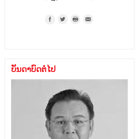
ບັນດາບົດຕໍ່ໄປ