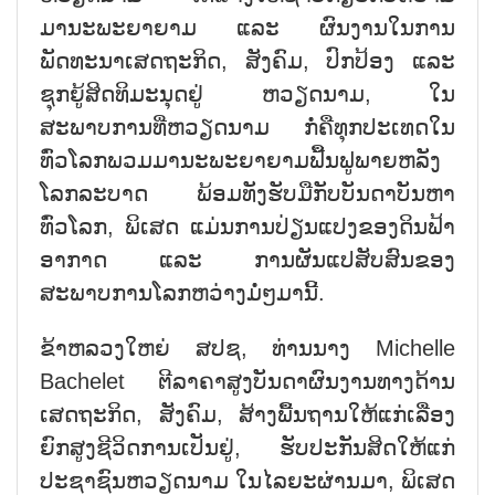
ມານະພະຍາຍາມ ແລະ ຜົນງານໃນການ
ພັດທະນາເສດຖະກິດ, ສັງຄົມ, ປົກປ້ອງ ແລະ
ຊຸກຍູ້ສິດທິມະນຸດຢູ່ ຫວຽດນາມ, ໃນ
ສະພາບການທີ່ຫວຽດນາມ ກໍ່ຄືທຸກປະເທດໃນ
ທົ່ວໂລກພວມມານະພະຍາຍາມຟື້ນຟູພາຍຫລັງ
ໂລກລະບາດ ພ້ອມທັງຮັບມືກັບບັນດາບັນຫາ
ທົ່ວໂລກ, ພິເສດ ແມ່ນການປ່ຽນແປງຂອງດິນຟ້າ
ອາກາດ ແລະ ການຜັນແປສັບສົນຂອງ
ສະພາບການໂລກຫວ່າງມໍ່ໆມານີ້.
ຂ້າຫລວງໃຫຍ່ ສປຊ, ທ່ານນາງ Michelle
Bachelet ຕີລາຄາສູງບັນດາຜົນງານທາງດ້ານ
ເສດຖະກິດ, ສັງຄົມ, ສ້າງພື້ນຖານໃຫ້ແກ່ເລື່ອງ
ຍົກສູງຊີວິດການເປັນຢູ່, ຮັບປະກັນສິດໃຫ້ແກ່
ປະຊາຊົນຫວຽດນາມ ໃນໄລຍະຜ່ານມາ, ພິເສດ