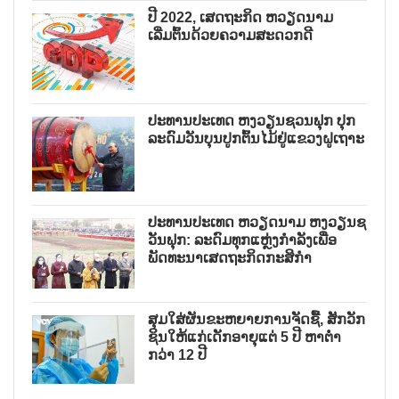
ປີ 2022, ເສດຖະກິດ ຫວຽດນາມ
ເລີ່ມຕົ້ນດ້ວຍຄວາມສະດວກດີ
ປະທານປະເທດ ຫງວຽນຊວນຟຸກ ປຸກ
ລະດົມວັນບຸນປູກຕົ້ນໄມ້ຢູ່ແຂວງຝູເຖາະ
ປະທານປະເທດ ຫວຽດນາມ ຫງວຽນຊ
ວັນຟຸກ: ລະດົມທຸກແຫຼ່ງກຳລັງເພື່ອ
ພັດທະນາເສດຖະກິດກະສິກຳ
ສຸມໃສ່ຜັນຂະຫຍາຍການຈັດຊື້, ສັກວັກ
ຊິນໃຫ້ແກ່ເດັກອາຍຸແຕ່ 5 ປີ ຫາຕ່ຳ
ກວ່າ 12 ປີ